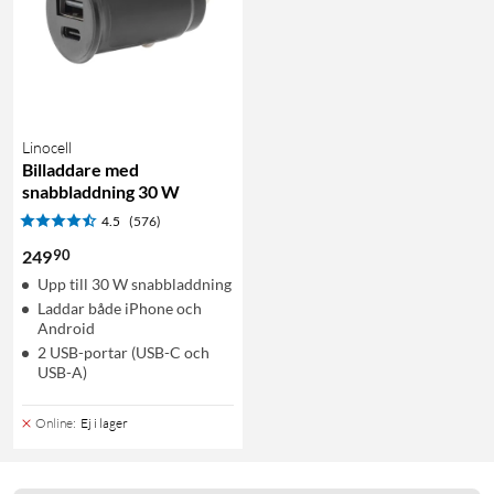
Linocell
Billaddare med
snabbladdning 30 W
4.5
(576)
90
249
Upp till 30 W snabbladdning
Laddar både iPhone och
Android
2 USB-portar (USB-C och
USB-A)
Online
:
Ej i lager