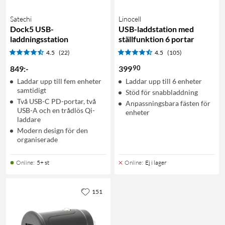
Satechi
Linocell
Dock5 USB-
USB-laddstation med
laddningsstation
ställfunktion 6 portar
4.5
(22)
4.5
(105)
90
849
:
-
399
Laddar upp till fem enheter
Laddar upp till 6 enheter
samtidigt
Stöd för snabbladdning
Två USB-C PD-portar, två
Anpassningsbara fästen för
USB-A och en trådlös Qi-
enheter
laddare
Modern design för den
organiserade
Online
:
5+ st
Online
:
Ej i lager
151