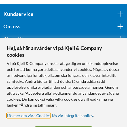
Kundservice
Om oss
Aktuellt
Hej, så här använder vi på Kjell & Company
cookies
Följ oss
Vi på Kjell & Company önskar att ge dig en unik kundupplevelse
och för att kunna göra detta använder vi cookies. Några av dessa
är nödvändiga för att kjell.com ska fungera och kräver inte ditt
samtycke. Andra bidrar till att du ska få en skräddarsydd
Handla från:
upplevelse, unika erbjudanden och anpassade annonser. Genom
att trycka "Acceptera alla" godkänner du användandet av sådana
Sverige
cookies. Du kan också välja vilka cookies du vill godkänna via
Norge
länken "Ändra inställningar".
Läs mer om våra Cookies
,
läs vår Integritetspolicy
.