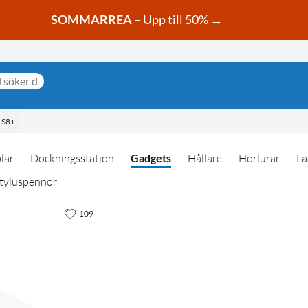
SOMMARREA
– Upp till 50% →
 S8+
lar
Dockningsstation
Gadgets
Hållare
Hörlurar
La
tyluspennor
109