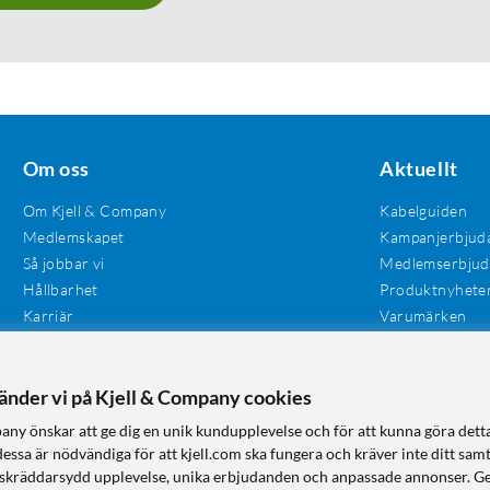
Om oss
Aktuellt
Om Kjell & Company
Kabelguiden
Medlemskapet
Kampanjerbjud
Så jobbar vi
Medlemserbju
Hållbarhet
Produktnyhete
Karriär
Varumärken
Våra butiker
Investerare
Tillgänglighet
vänder vi på Kjell & Company cookies
any önskar att ge dig en unik kundupplevelse och för att kunna göra dett
dessa är nödvändiga för att kjell.com ska fungera och kräver inte ditt sam
 en skräddarsydd upplevelse, unika erbjudanden och anpassade annonser. G