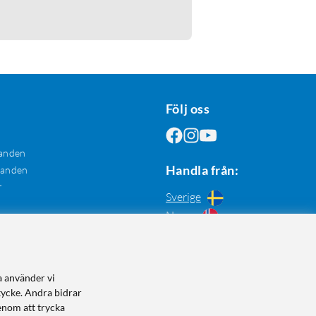
Följ oss
anden
Handla från:
danden
r
Sverige
Norge
a använder vi
tycke. Andra bidrar
enom att trycka