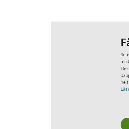
F
Som 
medl
Dess
papp
helt
Läs