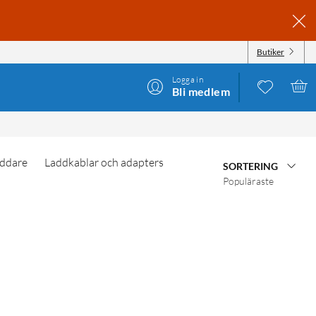
Butiker
Logga in
Bli medlem
ddare
Laddkablar och adapters
SORTERING
Populäraste