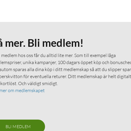
å mer. Bli medlem!
medlem hos oss får du alltid lite mer. Som till exempel låga
emspriser, unika kampanjer, 100 dagars öppet köp och bonuschec
utom sparas alla dina köp i ditt medlemskap så att du slipper spa
erskvitton för eventuella returer. Ditt medlemskap är helt digital
 kortlöst. Och väldigt smidigt.
 mer om medlemskapet
BLI MEDLEM