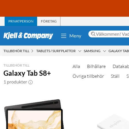
PRIVATPERSON
FÖRETAG
Meny
TILLBEHÖR TILL
TABLETS / SURFPLATTOR
SAMSUNG
GALAXY TAB
TILLBEHÖR TILL
Alla
Bilhållare
Datakab
Galaxy Tab S8+
Övriga tillbehör
Ställ
S
1 produkter