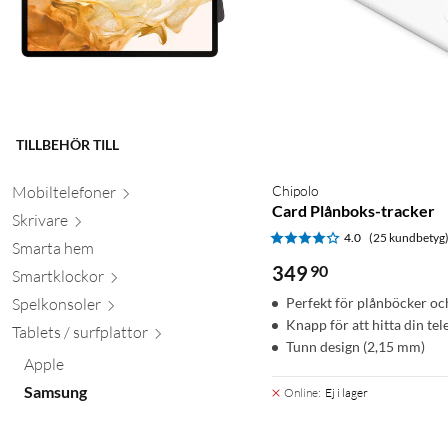
TILLBEHÖR TILL
Mobiltele
foner
Chipolo
Card Plånboks-tracker
Skr
ivare
4.0
(25 kundbetyg
Smarta hem
349
90
Smartkl
ockor
Spelkon
soler
Perfekt för plånböcker oc
Knapp för att hitta din tel
Tablets / surfpl
attor
Tunn design (2,15 mm)
Apple
Samsung
Online
:
Ej i lager