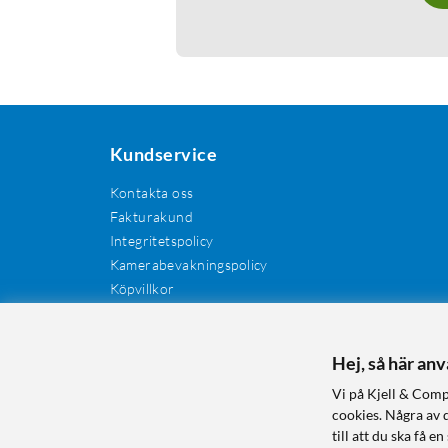
Kundservice
Kontakta oss
Fakturakund
Integritetspolicy
Kamerabevakningspolicy
Köpvillkor
Återkallelser
Cookies
Recensioner
Hej, så här an
Manualer och drivrutiner
Vi på Kjell & Comp
Retur och reklamation
cookies. Några av 
till att du ska få