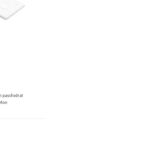
)
h passfodral
efon