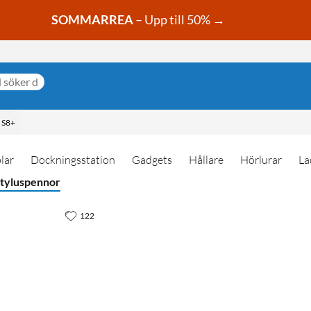
SOMMARREA
– Upp till 50% →
 S8+
lar
Dockningsstation
Gadgets
Hållare
Hörlurar
La
tyluspennor
122