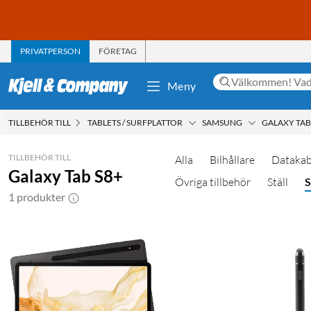
PRIVATPERSON
FÖRETAG
Meny
TILLBEHÖR TILL
TABLETS / SURFPLATTOR
SAMSUNG
GALAXY TAB
TILLBEHÖR TILL
Alla
Bilhållare
Datakab
Galaxy Tab S8+
Övriga tillbehör
Ställ
S
1 produkter