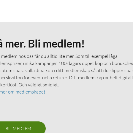
å mer. Bli medlem!
medlem hos oss får du alltid lite mer. Som till exempel låga
emspriser, unika kampanjer, 100 dagars öppet köp och bonuschec
utom sparas alla dina köp i ditt medlemskap så att du slipper spa
erskvitton för eventuella returer. Ditt medlemskap är helt digital
 kortlöst. Och väldigt smidigt.
 mer om medlemskapet
BLI MEDLEM