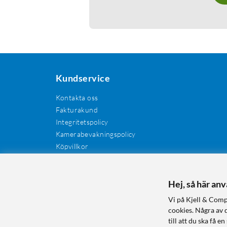
Kundservice
Kontakta oss
Fakturakund
Integritetspolicy
Kamerabevakningspolicy
Köpvillkor
Återkallelser
Cookies
Recensioner
Hej, så här an
Manualer och drivrutiner
Vi på Kjell & Comp
Retur och reklamation
cookies. Några av 
till att du ska få