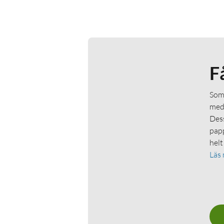
F
Som 
medl
Dess
papp
helt
Läs