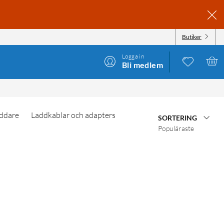
Butiker
Logga in
Bli medlem
ddare
Laddkablar och adapters
SORTERING
Populäraste