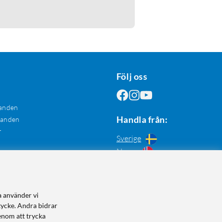
Följ oss
anden
Handla från:
danden
r
Sverige
Norge
a använder vi
tycke. Andra bidrar
enom att trycka