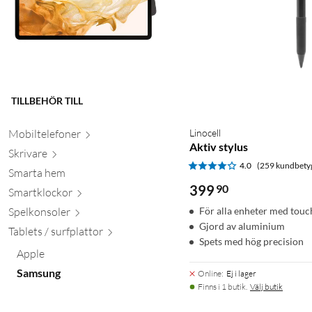
TILLBEHÖR TILL
Mobiltele
foner
Linocell
Aktiv stylus
Skr
ivare
4.0
(259 kundbety
Smarta hem
399
90
Smartkl
ockor
Spelkon
soler
För alla enheter med tou
Gjord av aluminium
Tablets / surfpl
attor
Spets med hög precision
Apple
Samsung
Online
:
Ej i lager
Finns i 1 butik.
Välj butik