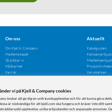
Om oss
Aktuellt
Om Kjell & Company
Kabelguiden
Medlemskapet
Kampanjerbjud
Så jobbar vi
Medlemserbju
Hållbarhet
Produktnyhete
Karriär
Varumärken
Våra butiker
Investerare
Tillgänglighet
vänder vi på Kjell & Company cookies
any önskar att ge dig en unik kundupplevelse och för att kunna göra dett
dessa är nödvändiga för att kjell.com ska fungera och kräver inte ditt sam
 en skräddarsydd upplevelse, unika erbjudanden och anpassade annonser. G