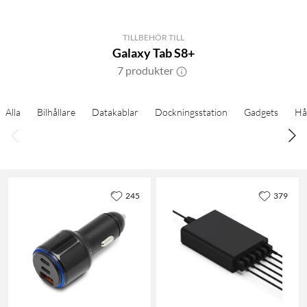
TILLBEHÖR TILL
Galaxy Tab S8+
7 produkter
Alla
Bilhållare
Datakablar
Dockningsstation
Gadgets
Hå
245
379