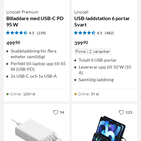
Linocell Premium
Linocell
Billaddare med USB-C PD
USB-laddstation 6 portar
95 W
Svart
4.5
(239)
4.5
(482)
90
90
499
399
Snabbladdning för flera
Finns i 2 varianter
enheter samtidigt
Totalt 6 USB-portar
Perfekt till laptop upp till 65
Levererar upp till 50 W (10
W (USB-PD)
A)
2x USB-C och 1x USB-A
Samtidig laddning
Online
:
100+ st
Online
:
5+ st
54
123