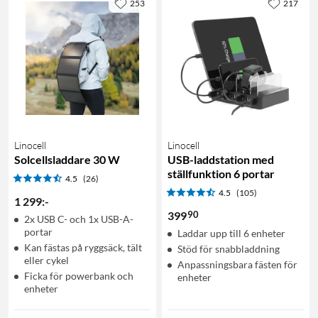
253
217
Linocell
Linocell
Solcellsladdare 30 W
USB-laddstation med
ställfunktion 6 portar
4.5
(26)
4.5
(105)
1 299
:
-
90
399
2x USB C- och 1x USB-A-
portar
Laddar upp till 6 enheter
Kan fästas på ryggsäck, tält
Stöd för snabbladdning
eller cykel
Anpassningsbara fästen för
Ficka för powerbank och
enheter
enheter