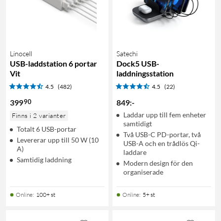
Linocell
Satechi
USB-laddstation 6 portar
Dock5 USB-
Vit
laddningsstation
4.5
(482)
4.5
(22)
90
399
849
:
-
Laddar upp till fem enheter
Finns i 2 varianter
samtidigt
Totalt 6 USB-portar
Två USB-C PD-portar, två
Levererar upp till 50 W (10
USB-A och en trådlös Qi-
A)
laddare
Samtidig laddning
Modern design för den
organiserade
Online
:
100+ st
Online
:
5+ st