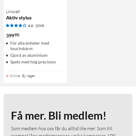
Linocell
Aktiv stylus
4.0
(259)
90
399
För alla enheter med
touchskärm
Gjord av aluminium
Spets med hög precision
Online
:
Ej i lager
Få mer. Bli medlem!
Som medlem hos oss får du alltid lite mer. Som till
exempel låga medlemspriser, unika kampanjer, 100