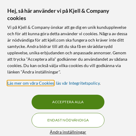
Aktuellt
Hej, så här använder vi på Kjell & Company
cookies
Följ oss
Vi på Kjell & Company önskar att ge dig en unik kundupplevelse
och för att kunna göra detta använder vi cookies. Några av dessa
är nödvändiga för att kjell.com ska fungera och kräver inte ditt
samtycke. Andra bidrar till att du ska få en skräddarsydd
Handla från:
upplevelse, unika erbjudanden och anpassade annonser. Genom
att trycka "Acceptera alla" godkänner du användandet av sådana
Sverige
cookies. Du kan också välja vilka cookies du vill godkänna via
Norge
länken "Ändra inställningar".
Läs mer om våra Cookies
,
läs vår Integritetspolicy
.
ACCEPTERA ALLA
ENDAST NÖDVÄNDIGA
KUNSKAP OCH TILLBEHÖR TILL
HEMELEKTRONIK
Filter
Ändra inställningar