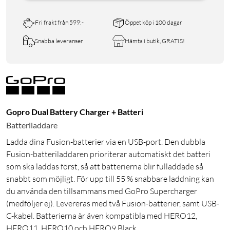
Fri frakt från 599:-
Öppet köp i 100 dagar
Snabba leveranser
Hämta i butik, GRATIS!
Gopro Dual Battery Charger + Batteri
Batteriladdare
Ladda dina Fusion-batterier via en USB-port. Den dubbla
Fusion-batteriladdaren prioriterar automatiskt det batteri
som ska laddas först, så att batterierna blir fulladdade så
snabbt som möjligt. För upp till 55 % snabbare laddning kan
du använda den tillsammans med GoPro Supercharger
(medföljer ej). Levereras med två Fusion-batterier, samt USB-
C-kabel. Batterierna är även kompatibla med HERO12,
HERO11, HERO10 och HERO9 Black.