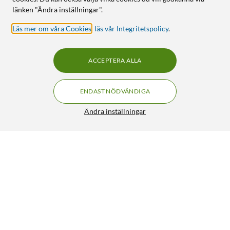
länken "Ändra inställningar".
Läs mer om våra Cookies
,
läs vår Integritetspolicy
.
ACCEPTERA ALLA
ENDAST NÖDVÄNDIGA
Ändra inställningar
Gopro Dual Battery Charger + Batteri
649:-
4/5
HÄMTA