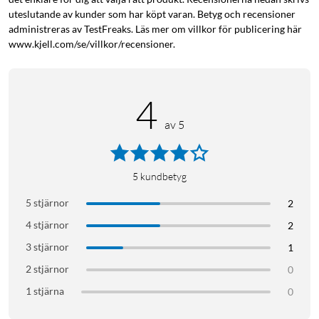
uteslutande av kunder som har köpt varan. Betyg och recensioner
administreras av TestFreaks. Läs mer om villkor för publicering här
www.kjell.com/se/villkor/recensioner.
4
av 5
5
kundbetyg
5 stjärnor
2
4 stjärnor
2
3 stjärnor
1
2 stjärnor
0
1 stjärna
0