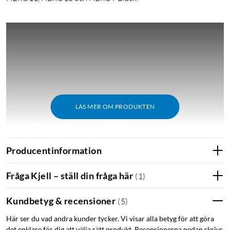
LÄS MER OM PRODUKTEN
Producentinformation
Go Pro
Fråga Kjell – ställ din fråga här
(
1
)
Kundbetyg & recensioner
(
5
)
Här ser du vad andra kunder tycker. Vi visar alla betyg för att göra
det enklare för dig att välja rätt produkt. Recensionerna nedan skrivs