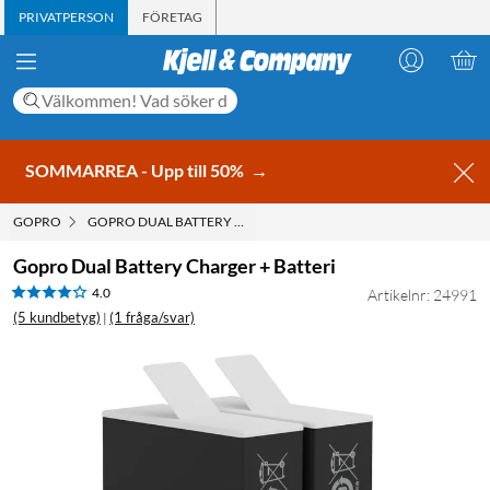
PRIVATPERSON
FÖRETAG
SOMMARREA - Upp till 50%
→
GOPRO
GOPRO DUAL BATTERY CHARGER + BATTERI
Gopro Dual Battery Charger + Batteri
4.0
Artikelnr: 24991
(5 kundbetyg)
(1 fråga/svar)
|