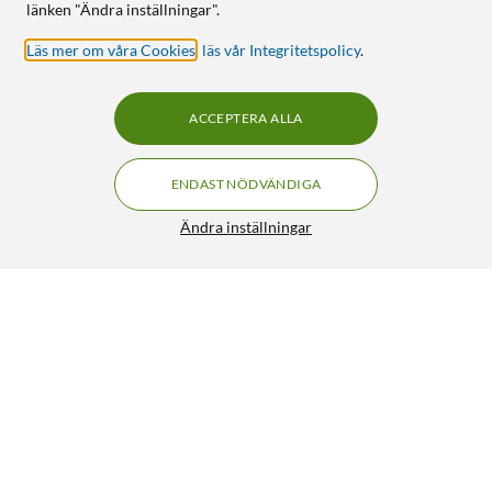
länken "Ändra inställningar".
Läs mer om våra Cookies
,
läs vår Integritetspolicy
.
ACCEPTERA ALLA
ENDAST NÖDVÄNDIGA
Ändra inställningar
IDEAL OF SWEDEN Clear MagSafe Case – mobilskal till
iPhone 13, 14, 15, 16e och 17e Cherry Lacquer
399:-
4.5/5
HÄMTA
LÄGG I VARUKORGEN