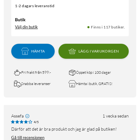
1-2 dagars leveranstid
Butik
Välj din butik
Finns i 117 butiker.
HÄMTA
LÄGG I VARUKORGEN
Fri frakt från 599:-
Öppet köp i 100 dagar
Snabba leveranser
Hämta i butik, GRATIS!
Assefa
1 vecka sedan
4/5
Därför att det är bra produkt och jag är glad på butiken!
Gå till recensionen