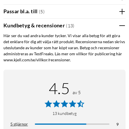
Det här transparenta mobilskalet sitter tätt runt iPhone 13,
14, 15, 16e och 17e och ger ett stabilt grepp utan att göra
Passar bl.a. till
(
5
)
mobilen klumpig. Den genomskinliga finishen bevarar
originalutseendet, samtidigt som materialkombinationen
Kundbetyg & recensioner
(
13
)
hjälper till att ta upp stötar och motverka repor i vardagen.
Här ser du vad andra kunder tycker. Vi visar alla betyg för att göra
det enklare för dig att välja rätt produkt. Recensionerna nedan skrivs
MagSafe som bara fungerar
uteslutande av kunder som har köpt varan. Betyg och recensioner
administreras av TestFreaks. Läs mer om villkor för publicering här
Clear MagSafe Case är MagSafe-kompatibelt, så du kan ladda
www.kjell.com/se/villkor/recensioner.
trådlöst och använda MagSafe-tillbehör utan att ta av skalet.
Perfekt när du vill klicka fast en MagSafe-laddare, plånbok
eller hållare snabbt och smidigt.
4.5
Återvunna material, robust konstruktion
av 5
Skalet är tillverkat av återvunnen polykarbonat och
återvunnen termoplastisk polyuretan (TPU). Polykarbonaten
bidrar med formstabilitet, medan TPU ger flexibilitet som gör
13
kundbetyg
skalet lätt att ta av och på – och hjälper till att stå emot stötar
5 stjärnor
9
vid fall.