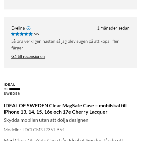
Evelina
1 månader sedan
5/5
Så bra verkligen nästan så jag blev sugen på att köpa i fler
färger
Gå till recensionen
IDEAL OF SWEDEN Clear MagSafe Case – mobilskal till
iPhone 13, 14, 15, 16e och 17e Cherry Lacquer
Skydda mobilen utan att dölja designen
Modellnr: IDCLCMS-I2361-564
Med Clear MagSafe Case från Ideal of Sweden får du ett