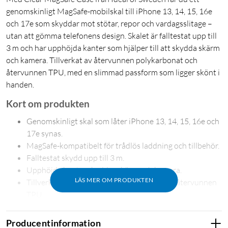
genomskinligt MagSafe-mobilskal till iPhone 13, 14, 15, 16e
och 17e som skyddar mot stötar, repor och vardagsslitage –
utan att gömma telefonens design. Skalet är falltestat upp till
3 m och har upphöjda kanter som hjälper till att skydda skärm
och kamera. Tillverkat av återvunnen polykarbonat och
återvunnen TPU, med en slimmad passform som ligger skönt i
handen.
Kort om produkten
Genomskinligt skal som låter iPhone 13, 14, 15, 16e och
17e synas.
MagSafe-kompatibelt för trådlös laddning och tillbehör.
Falltestat skydd upp till 3 m.
Upphöjda kanter skyddar skärm och kamera.
LÄS MER OM PRODUKTEN
Tillverkat av återvunnen polykarbonat och återvunnen
TPU.
Skydd som känns – knappt syns
Producentinformation