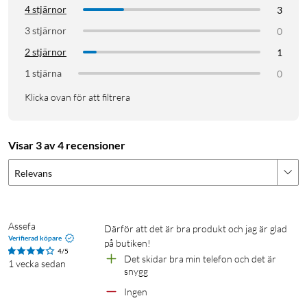
4 stjärnor
3
Specifikationer
3 stjärnor
0
2 stjärnor
Produkttyp: Mobilskal (transparent)
1
Kompatibilitet: Apple iPhone 13, 14, 15, 16e och 17e
1 stjärna
0
MagSafe-kompatibel: ja
Klicka ovan för att filtrera
Maximalt fallskydd: 3 m
Material: återvunnen polykarbonat, återvunnen TPU
Visar 3 av 4 recensioner
I förpackningen
Relevans
1 × Clear MagSafe Case mobilskal
Assefa
Därför att det är bra produkt och jag är glad 
Verifierad köpare
4/5
Det skidar bra min telefon och det är 
1 vecka sedan
snygg 
Ingen 