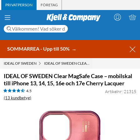
PRIVATPERSON
FÖRETAG
SOMMARREA - Upp till 50%
→
IDEAL OF SWEDEN
IDEAL OF SWEDEN CLEAR MAGSAFE CASE – MOBILSKAL 
IDEAL OF SWEDEN Clear MagSafe Case – mobilskal
till iPhone 13, 14, 15, 16e och 17e Cherry Lacquer
4.5
Artikelnr: 21315
(13 kundbetyg)