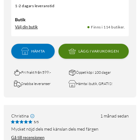
1-2 dagars leveranstid
Butik
Välj din butik
Finns i 114 butiker.
HÄMTA
LÄGG I VARUKORGEN
Fri frakt från 599:-
Öppet köp i 100 dagar
Snabba leveranser
Hämta i butik, GRATIS!
Christina
1 månad sedan
5/5
Mycket nöjd dels med känslan dels med färgen
Gå till recensionen