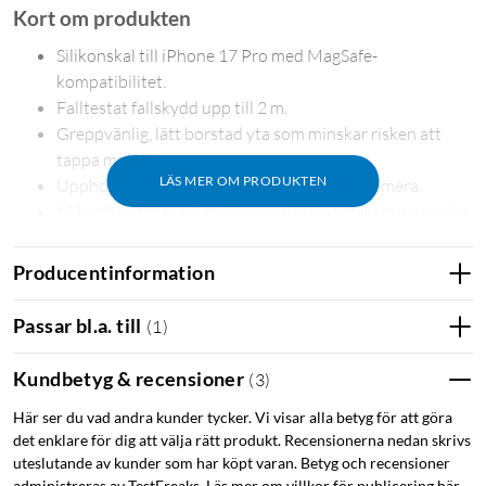
Kort om produkten
Silikonskal till iPhone 17 Pro med MagSafe-
kompatibilitet.
Falltestat fallskydd upp till 2 m.
Greppvänlig, lätt borstad yta som minskar risken att
tappa mobilen.
LÄS MER OM PRODUKTEN
Upphöjda kanter som skyddar skärm och kamera.
Mikrofiberfoder på insidan som hjälper till att motverka
repor.
Producentinformation
Skyddar mot stötar och repor
Skalet är falltestat och klarar fall upp till 2 m. Upphöjda kanter
Passar bl.a. till
(
1
)
runt skärm och kamera ger extra skydd när telefonen läggs
ned eller råkar tappas. Insidan är klädd med mikrofiber som
Kundbetyg & recensioner
(
3
)
hjälper till att skydda telefonens baksida mot repor.
Här ser du vad andra kunder tycker. Vi visar alla betyg för att göra
det enklare för dig att välja rätt produkt. Recensionerna nedan skrivs
Fungerar med MagSafe
uteslutande av kunder som har köpt varan. Betyg och recensioner
administreras av TestFreaks. Läs mer om villkor för publicering här