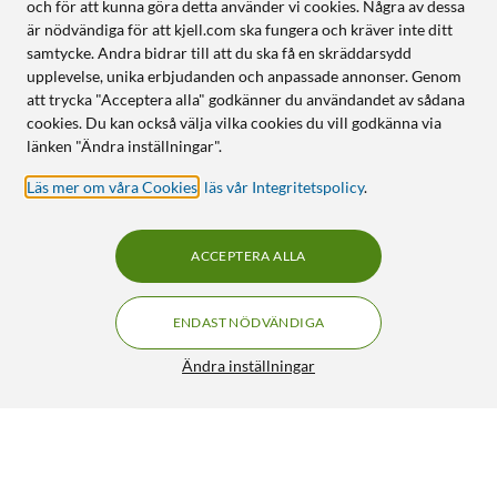
och för att kunna göra detta använder vi cookies. Några av dessa
är nödvändiga för att kjell.com ska fungera och kräver inte ditt
samtycke. Andra bidrar till att du ska få en skräddarsydd
upplevelse, unika erbjudanden och anpassade annonser. Genom
att trycka "Acceptera alla" godkänner du användandet av sådana
cookies. Du kan också välja vilka cookies du vill godkänna via
länken "Ändra inställningar".
Läs mer om våra Cookies
,
läs vår Integritetspolicy
.
ACCEPTERA ALLA
ENDAST NÖDVÄNDIGA
Ändra inställningar
IDEAL OF SWEDEN Silicone MagSafe Case – mobilskal till
iPhone 17 Pro Perfect Beige
299:-
5/5