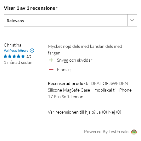
I förpackningen
Visar 1 av 1 recensioner
1 × Silicone Case MagSafe
Relevans
Christina
Mycket nöjd dels med känslan dels med 
Verifierad köpare
färgen 
5/5
Snygg och skyddar
1 månad sedan
Finns ej
Recenserad produkt:
IDEAL OF SWEDEN 
Silicone MagSafe Case – mobilskal till iPhone 
17 Pro Soft Lemon
Var recensionen till hjälp?
Ja
(
0
)
Nej
(
0
)
Powered By TestFreaks