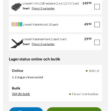
149
90
Linocell Mini USB-laddare 2,4 A (12 W) Svart
Svart
Finns i 2 varianter
49
90
Linocell Kabelskydd 10-pack
29
90
Linocell Kabelsamlare 2-pack Svart
Svart
Finns i 2 varianter
Lagerstatus online och butik
Online
100+ st
1-2 dagars leveranstid
Butik
Välj din butik
Finns i 114 butiker.