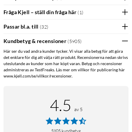
Fråga Kjell – ställ din fråga här
(
1
)
Passar bl.a. till
(
32
)
Kundbetyg & recensioner
(
5905
)
Här ser du vad andra kunder tycker. Vi visar alla betyg för att göra
det enklare för dig att välja rätt produkt. Recensionerna nedan skrivs
uteslutande av kunder som har köpt varan. Betyg och recensioner
administreras av TestFreaks. Läs mer om villkor för publicering här
www.kjell.com/se/villkor/recensioner.
4.5
av 5
5905
kundbetyg