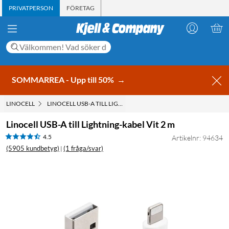
PRIVATPERSON
FÖRETAG
SOMMARREA - Upp till 50%
→
LINOCELL
LINOCELL USB-A TILL LIGHTNING-KABEL VIT 2 M
Linocell USB-A till Lightning-kabel Vit 2 m
4.5
Artikelnr: 94634
(5905 kundbetyg)
(1 fråga/svar)
|