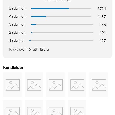
5 stjärnor
3724
4 stjärnor
1487
3 stjärnor
466
2 stjärnor
101
1 stjärna
127
Klicka ovan för att filtrera
Kundbilder