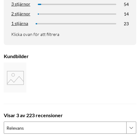
3 stjärnor
54
2 stjärnor
14
1 stjärna
23
Klicka ovan för att filtrera
Kundbilder
Visar 3 av 223 recensioner
Relevans