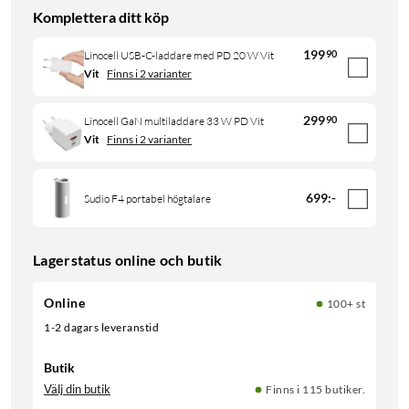
Komplettera ditt köp
199
90
Linocell USB-C-laddare med PD 20 W Vit
Vit
Finns i 2 varianter
299
90
Linocell GaN multiladdare 33 W PD Vit
Vit
Finns i 2 varianter
699
:
-
Sudio F4 portabel högtalare
Lagerstatus online och butik
Online
100+ st
1-2 dagars leveranstid
Butik
Välj din butik
Finns i 115 butiker.