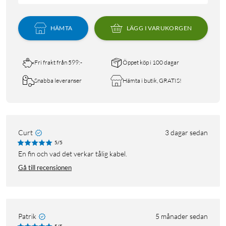
HÄMTA
LÄGG I VARUKORGEN
Fri frakt från 599:-
Öppet köp i 100 dagar
Snabba leveranser
Hämta i butik, GRATIS!
Curt
3 dagar sedan
5/5
En fin och vad det verkar tålig kabel.
Gå till recensionen
Patrik
5 månader sedan