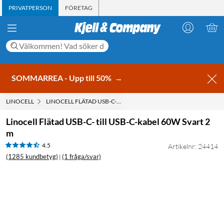
PRIVATPERSON
FÖRETAG
SOMMARREA - Upp till 50%
→
LINOCELL
LINOCELL FLÄTAD USB-C- TILL USB-C-KABEL 60W SVART 2 M
Linocell Flätad USB-C- till USB-C-kabel 60W Svart 2
m
4.5
Artikelnr: 24414
(1285 kundbetyg)
(1 fråga/svar)
|