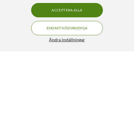
ACCEPTERA ALLA
ENDAST NÖDVÄNDIGA
Ändra inställningar
Linocell Flätad USB-C- till USB-C-kabel 60W Svart 2 m
249:90
4.5/5
HÄMTA
LÄGG I VARUKORGEN