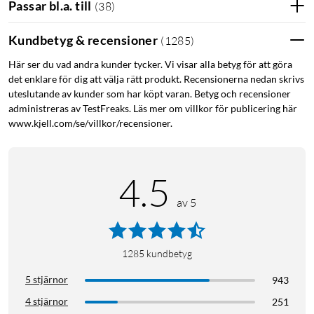
Passar bl.a. till
(
38
)
Kundbetyg & recensioner
(
1285
)
Här ser du vad andra kunder tycker. Vi visar alla betyg för att göra
det enklare för dig att välja rätt produkt. Recensionerna nedan skrivs
uteslutande av kunder som har köpt varan. Betyg och recensioner
administreras av TestFreaks. Läs mer om villkor för publicering här
www.kjell.com/se/villkor/recensioner.
4.5
av 5
1285
kundbetyg
5 stjärnor
943
4 stjärnor
251