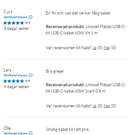
Curt
En fin och vad det verkar tålig kabel.
Verifierad köpare
5/5
Recenserad produkt:
Linocell Flätad USB-C- 
3 dagar sedan
till USB-C-kabel 60W Vit 1 m
Var recensionen till hjälp?
Ja
(
0
)
Nej
(
0
)
Lars
Bra grejer
Verifierad köpare
5/5
Recenserad produkt:
Linocell Flätad USB-C- 
4 dagar sedan
till USB-C-kabel 60W Svart 0,5 m
Var recensionen till hjälp?
Ja
(
0
)
Nej
(
0
)
Olle 
Smidig kabel till rätt pris. 
Verifierad köpare