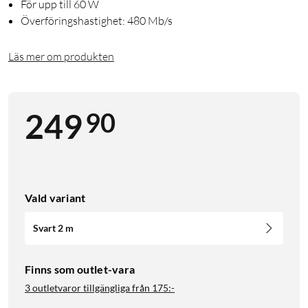
För upp till 60 W
Överföringshastighet: 480 Mb/s
Läs mer om produkten
90
249
Vald variant
Svart 2 m
Finns som outlet-vara
3 outletvaror tillgängliga från
175:-