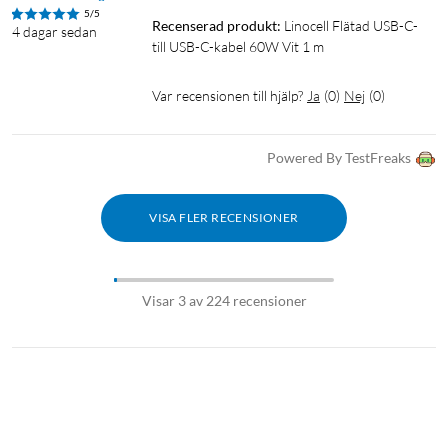
5/5
Recenserad produkt:
Linocell Flätad USB-C- 
4 dagar sedan
till USB-C-kabel 60W Vit 1 m
Var recensionen till hjälp?
Ja
(
0
)
Nej
(
0
)
Powered By TestFreaks
VISA FLER RECENSIONER
Visar 3 av 224 recensioner