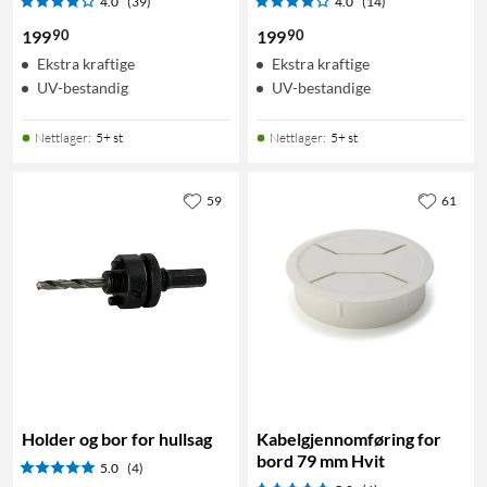
4.0
(39)
4.0
(14)
90
90
199
199
Ekstra kraftige
Ekstra kraftige
UV-bestandig
UV-bestandige
Nettlager
:
5+ st
Nettlager
:
5+ st
59
61
Holder og bor for hullsag
Kabelgjennomføring for
bord 79 mm Hvit
5.0
(4)