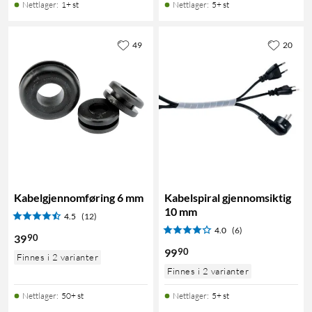
Nettlager
:
1+ st
Nettlager
:
5+ st
49
20
Kabelgjennomføring 6 mm
Kabelspiral gjennomsiktig
10 mm
4.5
(12)
4.0
(6)
90
39
90
99
Finnes i 2 varianter
Finnes i 2 varianter
Nettlager
:
50+ st
Nettlager
:
5+ st