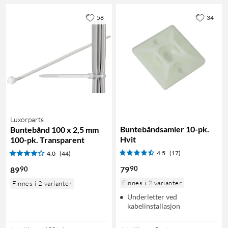
58
34
Luxorparts
Buntebåndsamler 10-pk.
Buntebånd 100 x 2,5 mm
Hvit
100-pk. Transparent
4.5
(17)
4.0
(44)
90
79
90
89
Finnes i 2 varianter
Finnes i 2 varianter
Underletter ved
kabelinstallasjon