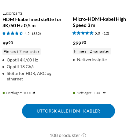
Luxorparts
Micro-HDMI-kabel High
HDMI-kabel med støtte for
Speed 3 m
4K/60 Hz 0,5 m
5.0
(12)
4.5
(832)
90
299
90
99
Finnes i 2 varianter
Finnes i 7 varianter
Nettverksstøtte
Opptil 4K/60 Hz
Opptil 18 Gb/s
Støtte for HDR, ARC og
ethernet
Nettlager
:
100+ st
Nettlager
:
100+ st
UTFORSK ALLE HDMI-KABLER
108 produkter