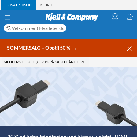
PRIVATPERSON
BEDRIFT
SOMMERSALG – Opptil 50 %
→
MEDLEMS­TILBUD
20 % PÅ KABELHÅNDTERING
20 % på kabelhåndtering ved kjøp av valgfri HDMI-