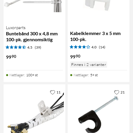
Luxorparts
Kabelklemmer 3 x 5 mm
Buntebånd 300 x 4,8 mm
100-pk.
100-pk. gjennomsiktig
4.0
(14)
4.5
(39)
90
99
90
99
Finnes i 2 varianter
Nettlager
:
100+ st
Nettlager
:
5+ st
11
21