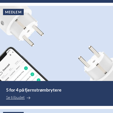
MEDLEM
5 for 4 på fjernstrømbrytere
Se tilbudet