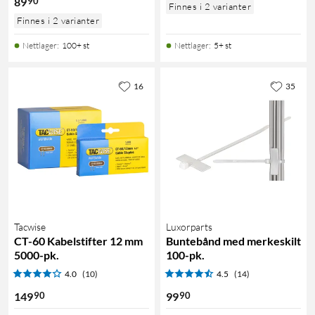
90
89
Finnes i 2 varianter
Finnes i 2 varianter
Nettlager
:
100+ st
Nettlager
:
5+ st
16
35
Tacwise
Luxorparts
CT-60 Kabelstifter 12 mm
Buntebånd med merkeskilt
5000-pk.
100-pk.
4.0
(10)
4.5
(14)
90
90
149
99