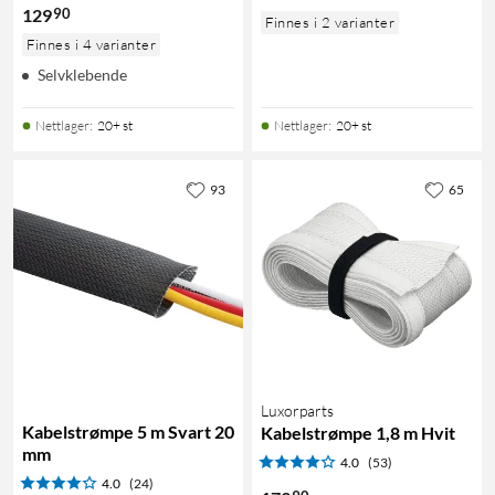
90
129
Finnes i 2 varianter
Finnes i 4 varianter
Selvklebende
Nettlager
:
20+ st
Nettlager
:
20+ st
93
65
Luxorparts
Kabelstrømpe 5 m Svart 20
Kabelstrømpe 1,8 m Hvit
mm
4.0
(53)
4.0
(24)