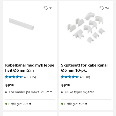
51
24
Kabelkanal med myk leppe
Skjøtesett for kabelkanal
hvit Ø5 mm 2 m
Ø5 mm 10-pk.
4.5
(75)
4.5
(8)
90
90
99
99
For kabler på maks. Ø5 mm
Ulike typer skjøter
Nettlager
:
20+ st
Nettlager
:
50+ st