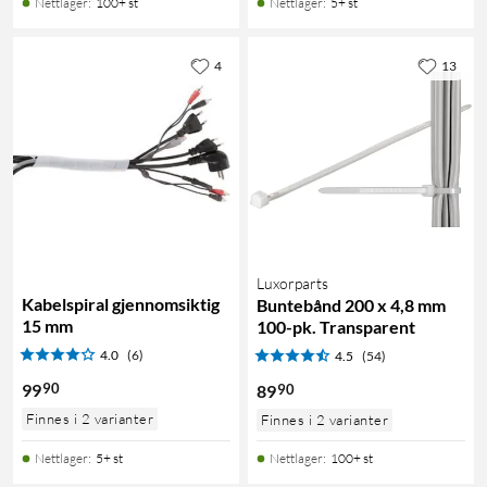
Nettlager
:
100+ st
Nettlager
:
5+ st
4
13
Luxorparts
Kabelspiral gjennomsiktig
Buntebånd 200 x 4,8 mm
15 mm
100-pk. Transparent
4.0
(6)
4.5
(54)
90
99
90
89
Finnes i 2 varianter
Finnes i 2 varianter
Nettlager
:
5+ st
Nettlager
:
100+ st