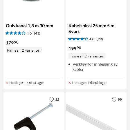
Gulvkanal 1,8 m 30 mm
Kabelspiral 25 mm 5 m
Svart
4.0
(41)
4.0
(29)
90
179
90
199
Finnes i 2 varianter
Finnes i 2 varianter
Verktøy for innlegging av
kabler
Nettlager
:
Ikke på lager
Nettlager
:
Ikke på lager
32
99