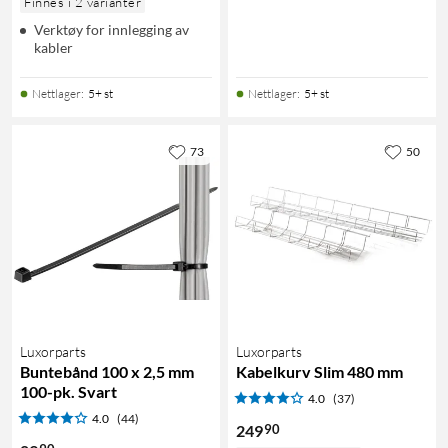
Finnes i 2 varianter
Verktøy for innlegging av
kabler
Nettlager
:
5+ st
Nettlager
:
5+ st
73
50
Luxorparts
Luxorparts
Buntebånd 100 x 2,5 mm
Kabelkurv Slim 480 mm
100-pk. Svart
4.0
(37)
4.0
(44)
90
249