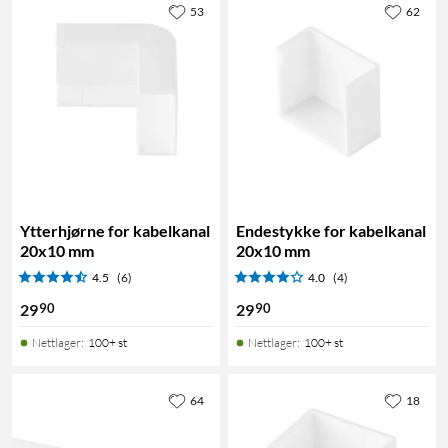
53
62
Ytterhjørne for kabelkanal
Endestykke for kabelkanal
20x10 mm
20x10 mm
4.5
(6)
4.0
(4)
90
90
29
29
Nettlager
:
100+ st
Nettlager
:
100+ st
64
18