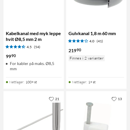
Kabelkanal med myk leppe
Gulvkanal 1,8 m 60 mm
hvit Ø8,5 mm 2 m
4.0
(41)
4.5
(54)
90
219
90
99
Finnes i 2 varianter
For kabler på maks. Ø8,5
mm
Nettlager
:
100+ st
Nettlager
:
1+ st
21
13