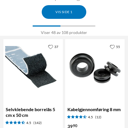
VIS SIDE 1
Viser 48 av 108 produkter
37
55
Selvklebende borrelås 5
Kabelgjennomføring 8 mm
cm x 50 cm
4.5
(12)
4.5
(142)
90
39