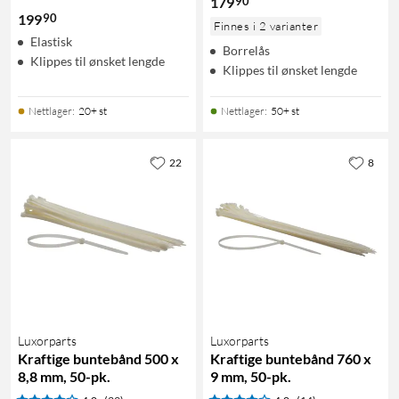
90
179
90
199
Finnes i 2 varianter
Elastisk
Borrelås
Klippes til ønsket lengde
Klippes til ønsket lengde
Nettlager
:
20+ st
Nettlager
:
50+ st
22
8
Luxorparts
Luxorparts
Kraftige buntebånd 500 x
Kraftige buntebånd 760 x
8,8 mm, 50-pk.
9 mm, 50-pk.