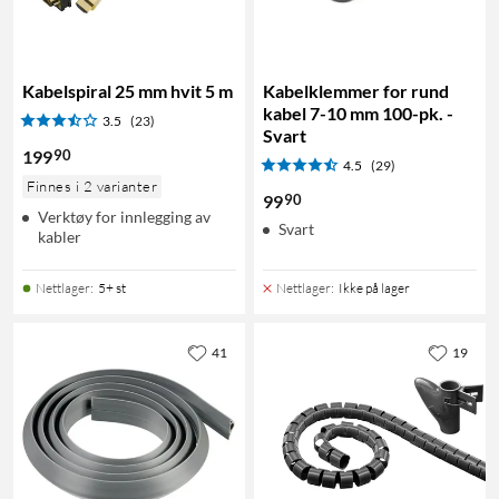
Kabelspiral 25 mm hvit 5 m
Kabelklemmer for rund
kabel 7-10 mm 100-pk. -
3.5
(23)
Svart
90
199
4.5
(29)
Finnes i 2 varianter
90
99
Verktøy for innlegging av
Svart
kabler
Nettlager
:
5+ st
Nettlager
:
Ikke på lager
41
19