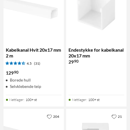
Kabelkanal Hvit 20x17 mm
Endestykke for kabelkanal
2 m
20x17 mm
90
29
4.5
(31)
90
129
Borede hull
Selvklebende teip
Nettlager
:
100+ st
Nettlager
:
100+ st
204
21