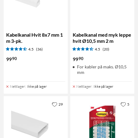
Kabelkanal Hvit 8x7 mm 1
Kabelkanal med myk leppe
m 3-pk.
hvit Ø10,5 mm 2 m
4.5
(36)
4.5
(20)
90
90
99
99
For kabler på maks. Ø10,5
mm
Nettlager
:
Ikke på lager
Nettlager
:
Ikke på lager
29
5