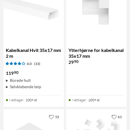
Kabelkanal Hvit 35x17 mm
Ytterhjørne for kabelkanal
2 m
35x17 mm
90
29
4.0
(33)
90
119
Borede hull
Selvklebende teip
Nettlager
:
100+ st
Nettlager
:
100+ st
52
61