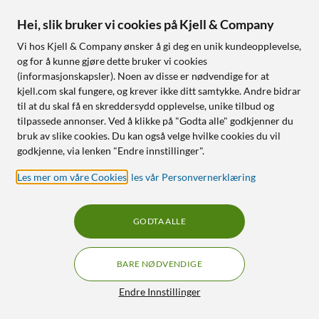
Hei, slik bruker vi cookies på Kjell & Company
Vi hos Kjell & Company ønsker å gi deg en unik kundeopplevelse,
og for å kunne gjøre dette bruker vi cookies
(informasjonskapsler). Noen av disse er nødvendige for at
kjell.com skal fungere, og krever ikke ditt samtykke. Andre bidrar
til at du skal få en skreddersydd opplevelse, unike tilbud og
tilpassede annonser. Ved å klikke på "Godta alle" godkjenner du
bruk av slike cookies. Du kan også velge hvilke cookies du vil
godkjenne, via lenken "Endre innstillinger".
20 % på kabelhåndtering ved kjøp av HDMI-kabel
Les mer om våre Cookies
,
les vår Personvernerklæring
Se tilbudet
GODTA ALLE
BARE NØDVENDIGE
Bli medlem hos
Filtre
Endre Innstillinger