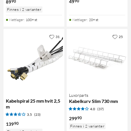
90
49
90
89
Finnes i 2 varianter
Nettlager
:
100+ st
Nettlager
:
20+ st
31
25
Luxorparts
Kabelspiral 25 mm hvit 2,5
Kabelkurv Slim 730 mm
m
4.0
(37)
3.5
(23)
90
299
90
139
Finnes i 2 varianter