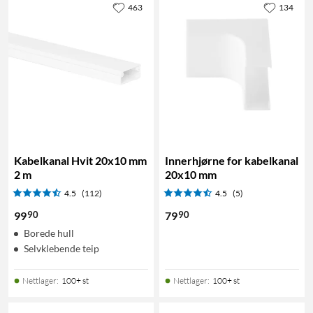
463
134
Kabelkanal Hvit 20x10 mm
Innerhjørne for kabelkanal
2 m
20x10 mm
4.5
(112)
4.5
(5)
90
90
99
79
Borede hull
Selvklebende teip
Nettlager
:
100+ st
Nettlager
:
100+ st