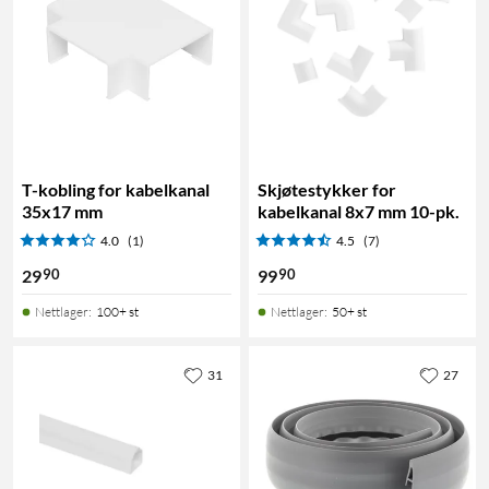
T-kobling for kabelkanal
Skjøtestykker for
35x17 mm
kabelkanal 8x7 mm 10-pk.
4.0
(1)
4.5
(7)
90
90
29
99
Nettlager
:
100+ st
Nettlager
:
50+ st
31
27