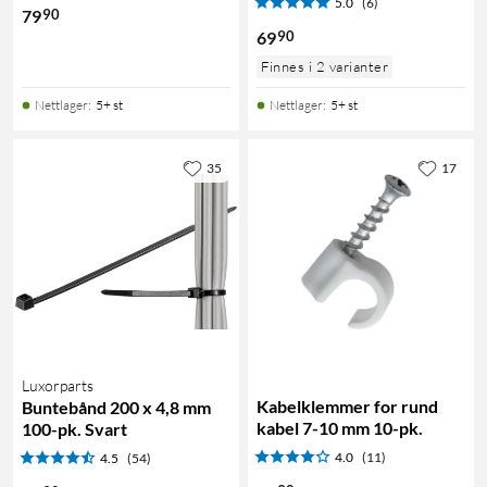
5.0
(6)
90
79
90
69
Finnes i 2 varianter
Nettlager
:
5+ st
Nettlager
:
5+ st
35
17
Luxorparts
Kabelklemmer for rund
Buntebånd 200 x 4,8 mm
kabel 7-10 mm 10-pk.
100-pk. Svart
4.0
(11)
4.5
(54)