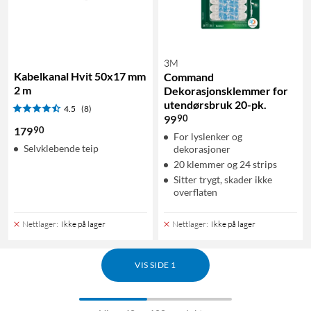
3M
Kabelkanal Hvit 50x17 mm
Command
2 m
Dekorasjonsklemmer for
utendørsbruk 20-pk.
4.5
(8)
90
99
90
179
For lyslenker og
Selvklebende teip
dekorasjoner
20 klemmer og 24 strips
Sitter trygt, skader ikke
overflaten
Nettlager
:
Ikke på lager
Nettlager
:
Ikke på lager
VIS SIDE 1