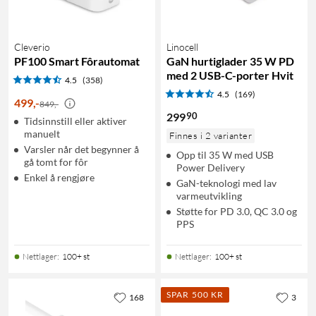
Cleverio
Linocell
PF100 Smart Fôrautomat
GaN hurtiglader 35 W PD
med 2 USB-C-porter Hvit
4.5
(358)
4.5
(169)
499
,
-
849,-
90
299
Tidsinnstill eller aktiver
manuelt
Finnes i 2 varianter
Varsler når det begynner å
Opp til 35 W med USB
gå tomt for fôr
Power Delivery
Enkel å rengjøre
GaN-teknologi med lav
varmeutvikling
Støtte for PD 3.0, QC 3.0 og
PPS
Nettlager
:
100+ st
Nettlager
:
100+ st
SPAR 500 KR
168
3