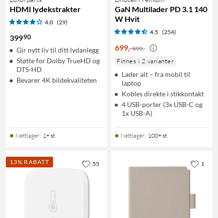
HDMI lydekstrakter
GaN Multilader PD 3.1 140
W Hvit
4.0
(29)
4.5
(254)
90
399
699
,
-
899,-
Gir nytt liv til ditt lydanlegg
Støtte for Dolby TrueHD og
Finnes i 2 varianter
DTS-HD
Lader alt – fra mobil til
Bevarer 4K bildekvaliteten
laptop
Kobles direkte i stikkontakt
4 USB-porter (3x USB-C og
1x USB-A)
Nettlager
:
1+ st
Nettlager
:
100+ st
13% RABATT
55
1