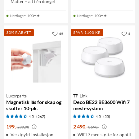
Matter – alt i én dongel
Nettlager
:
100+ st
Nettlager
:
100+ st
33% RABATT
SPAR 1100 KR
45
4
Luxorparts
TP-Link
Magnetisk lås for skap og
Deco BE22 BE3600 Wifi 7
skuffer 10-pk.
mesh-system
4.5
(267)
4.5
(55)
199
,
-
2 490
,
-
299,90
3 590,-
Verktøyfri installasjon
WiFi 7 med støtte for opptil