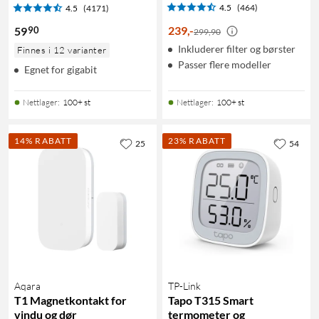
4.5
(464)
4.5
(4171)
239
,
-
90
59
299,90
Inkluderer filter og børster
Finnes i 12 varianter
Passer flere modeller
Egnet for gigabit
Nettlager
:
100+ st
Nettlager
:
100+ st
14% RABATT
23% RABATT
25
54
Aqara
TP-Link
T1 Magnetkontakt for
Tapo T315 Smart
vindu og dør
termometer og