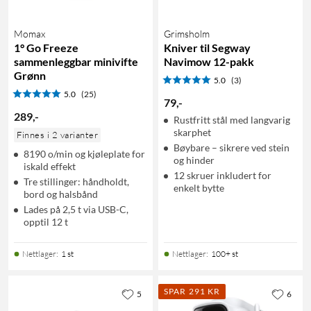
Momax
Grimsholm
1° Go Freeze
Kniver til Segway
sammenleggbar minivifte
Navimow 12-pakk
Grønn
5.0
(3)
5.0
(25)
79
,
-
289
,
-
Rustfritt stål med langvarig
skarphet
Finnes i 2 varianter
Bøybare – sikrere ved stein
8190 o/min og kjøleplate for
og hinder
iskald effekt
12 skruer inkludert for
Tre stillinger: håndholdt,
enkelt bytte
bord og halsbånd
Lades på 2,5 t via USB-C,
opptil 12 t
Nettlager
:
1 st
Nettlager
:
100+ st
SPAR 291 KR
5
6