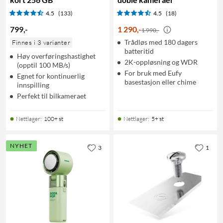
4.5
(133)
4.5
(18)
799
,
-
1 290
,
-
1 990,-
Trådløs med 180 dagers
Finnes i 3 varianter
batteritid
Høy overføringshastighet
2K-oppløsning og WDR
(opptil 100 MB/s)
For bruk med Eufy
Egnet for kontinuerlig
basestasjon eller chime
innspilling
Perfekt til bilkameraet
Nettlager
:
100+ st
Nettlager
:
5+ st
NYHET
3
1