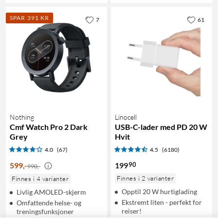
SPAR 391 KR
7
61
Nothing
Linocell
Cmf Watch Pro 2 Dark
USB-C-lader med PD 20 W
Grey
Hvit
4.0
(67)
4.5
(6180)
90
599
,
-
199
990,-
Finnes i 2 varianter
Finnes i 4 varianter
Opptil 20 W hurtiglading
Livlig AMOLED-skjerm
Ekstremt liten - perfekt for
Omfattende helse- og
reiser!
treningsfunksjoner