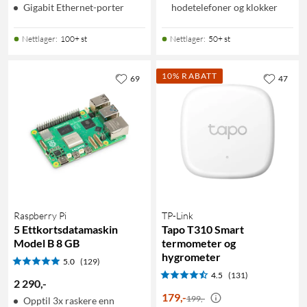
Gigabit Ethernet-porter
hodetelefoner og klokker
Nettlager
:
100+ st
Nettlager
:
50+ st
10% RABATT
69
47
Raspberry Pi
TP-Link
5 Ettkortsdatamaskin
Tapo T310 Smart
Model B 8 GB
termometer og
hygrometer
5.0
(129)
4.5
(131)
2 290
,
-
179
,
-
199,-
Opptil 3x raskere enn