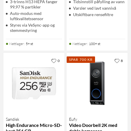
3-trinns H13 HEPA fanger
Tidsinnstill påfylling av vann
99,97 % partikler
Varsler ved lavt vannivå
Auto-modus med
Utskiftbare rensefiltre
luftkvalitetssensor
Styres via VeSync-app og
stemmestyring
Nettlager
:
5+ st
Nettlager
:
100+ st
SPAR 700 KR
0
8
Sandisk
Eufy
High Endurance Micro-SD-
Video Doorbell 2K med
kort 256 GB
doble kameraer