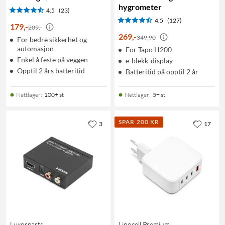
hygrometer
4.5
(23)
4.5
(127)
179
,
-
209,-
269
,
-
349,90
For bedre sikkerhet og
automasjon
For Tapo H200
Enkel å feste på veggen
e-blekk-display
Opptil 2 års batteritid
Batteritid på opptil 2 år
Nettlager
:
100+ st
Nettlager
:
5+ st
SPAR 200 KR
3
17
Luxorparts
Linocell Premium