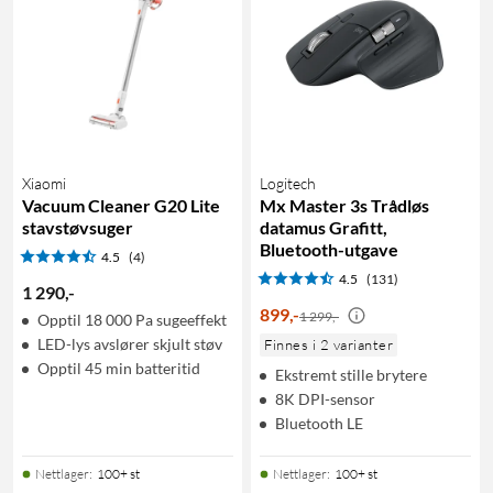
Xiaomi
Logitech
Vacuum Cleaner G20 Lite
Mx Master 3s Trådløs
stavstøvsuger
datamus Grafitt,
Bluetooth-utgave
4.5
(4)
4.5
(131)
1 290
,
-
899
,
-
1 299,-
Opptil 18 000 Pa sugeeffekt
LED-lys avslører skjult støv
Finnes i 2 varianter
Opptil 45 min batteritid
Ekstremt stille brytere
8K DPI-sensor
Bluetooth LE
Nettlager
:
100+ st
Nettlager
:
100+ st