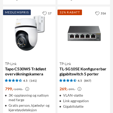
MEDLEMSPRIS
32% RABATT
17
316
TP-Link
TP-Link
Tapo C530WS Trådløst
TL-SG105E Konfigurerbar
overvåkningskamera
gigabitswitch 5 porter
4.5
(141)
4.5
(847)
799
,
-
269
,
-
1 090,-
399,-
3K-oppløsning og nattsyn
VLAN-støtte
med farge
Link aggregation
Gratis person, kjæledyr og
Gigabitstøtte
kjøretøydeteksjon