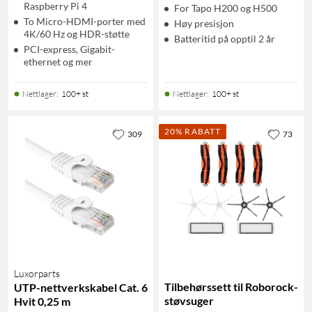
Raspberry Pi 4
For Tapo H200 og H500
To Micro-HDMI-porter med
Høy presisjon
4K/60 Hz og HDR-støtte
Batteritid på opptil 2 år
PCI-express, Gigabit-
ethernet og mer
Nettlager
:
100+ st
Nettlager
:
100+ st
20% RABATT
309
73
Luxorparts
Tilbehørssett til Roborock-
UTP-nettverkskabel Cat. 6
støvsuger
Hvit 0,25 m