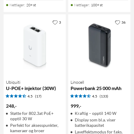
Nettlager
:
20+ st
Nettlager
:
100+ st
3
36
Ubiquiti
Linocell
U-POE+ injektor (30W)
Powerbank 25 000 mAh
4.5
(17)
4.5
(133)
248
,
-
999
,
-
Støtte for 802.3at PoE+
Kraftig – opptil 140 W
opptil 30 W
Display som bl.a. viser
Perfekt for aksesspunkter,
batterikapasitet
kameraer og broer
Laveffektsmodus for f.eks.