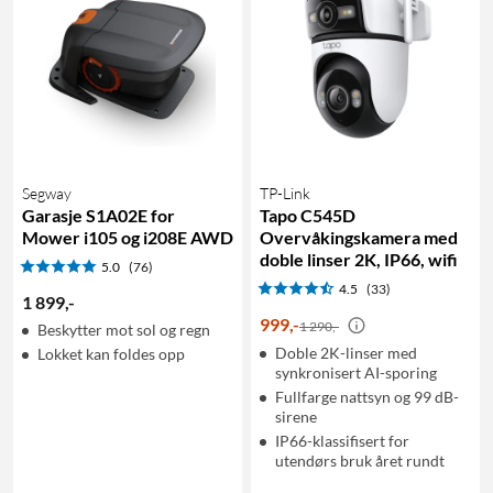
Segway
TP-Link
Garasje S1A02E for
Tapo C545D
Mower i105 og i208E AWD
Overvåkingskamera med
doble linser 2K, IP66, wifi
5.0
(76)
4.5
(33)
1 899
,
-
999
,
-
1 290,-
Beskytter mot sol og regn
Doble 2K-linser med
Lokket kan foldes opp
synkronisert AI-sporing
Fullfarge nattsyn og 99 dB-
sirene
IP66-klassifisert for
utendørs bruk året rundt