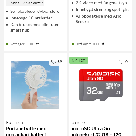
2K-video med fargenattsyn
Finnes i 2 varianter
Innebygd sirene og spotlight
Seriekoblede røykvarslere
AI-oppdagelse med Arlo
Innebygd 10-årsbatteri
Secure
Kan brukes med eller uten
smart hub
Nettlager
:
100+ st
Nettlager
:
100+ st
NYHET
89
0
Rubicson
Sandisk
Portabel vifte med
microSD Ultra Go
oppladbart batteri
minnekort 32 GB – 120