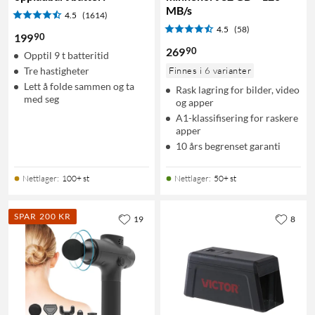
MB/s
4.5
(1614)
4.5
(58)
90
199
90
269
Opptil 9 t batteritid
Tre hastigheter
Finnes i 6 varianter
Lett å folde sammen og ta
Rask lagring for bilder, video
med seg
og apper
A1-klassifisering for raskere
apper
10 års begrenset garanti
Nettlager
:
100+ st
Nettlager
:
50+ st
SPAR 200 KR
19
8