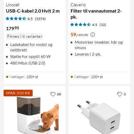
Linocell
Cleverio
USB-C-kabel 2.0 Hvit 2 m
Filter til vannautomat 2-
pk.
4.5
(3374)
4.5
(32)
90
179
59
,
-
69,90
Finnes i 8 varianter
Motvirker insekter, hår og
Ladekabel for mobil og
smuss
nettbrett
Leveres i 2-pk.
Støtte for opptil 60 W
480 Mb/s (USB 2.0)
Nettlager
:
100+ st
Nettlager
:
100+ st
SPAR 350 KR
68
3