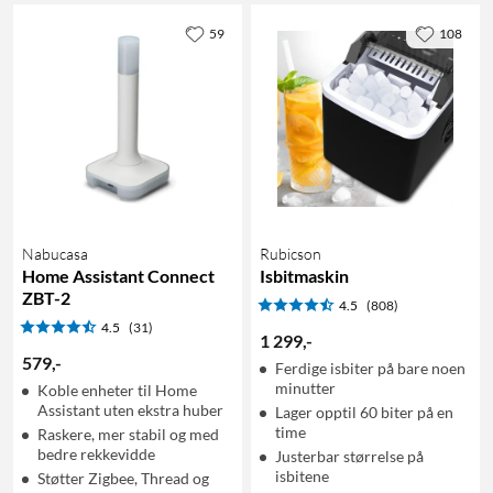
59
108
Nabucasa
Rubicson
Home Assistant Connect
Isbitmaskin
ZBT-2
4.5
(808)
4.5
(31)
1 299
,
-
579
,
-
Ferdige isbiter på bare noen
minutter
Koble enheter til Home
Assistant uten ekstra huber
Lager opptil 60 biter på en
time
Raskere, mer stabil og med
bedre rekkevidde
Justerbar størrelse på
isbitene
Støtter Zigbee, Thread og