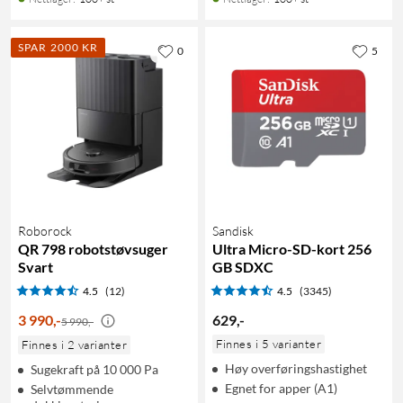
SPAR 2000 KR
0
5
Roborock
Sandisk
QR 798 robotstøvsuger
Ultra Micro-SD-kort 256
Svart
GB SDXC
4.5
(12)
4.5
(3345)
3 990
,
-
629
,
-
5 990,-
Finnes i 5 varianter
Finnes i 2 varianter
Høy overføringshastighet
Sugekraft på 10 000 Pa
Egnet for apper (A1)
Selvtømmende