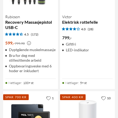
Rubicson
Victor
Recovery Massasjepistol
Elektrisk rottefelle
USB-C
4.0
(28)
4.5
(172)
799
,
-
599
,
-
799,90
Giftfri
Dyptgående muskelmassasje
LED-indikator
Bra for deg med
stillesittende arbeid
Oppbevaringsveske med 6
hoder er inkludert
Nettlager
:
100+ st
Nettlager
:
5+ st
SPAR 700 KR
SPAR 400 KR
1
10