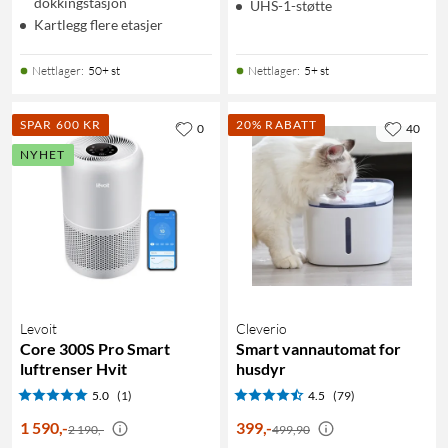
dokkingstasjon
UHS-1-støtte
Kartlegg flere etasjer
Nettlager
:
50+ st
Nettlager
:
5+ st
SPAR 600 KR
20% RABATT
0
40
NYHET
Levoit
Cleverio
Core 300S Pro Smart
Smart vannautomat for
luftrenser Hvit
husdyr
5.0
(1)
4.5
(79)
1 590
,
-
399
,
-
2 190,-
499,90