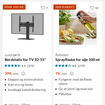
SPAR 200 KR
38% RABATT
7
12
Luxorparts
Rubicson
Bordstativ for TV 32-55"
Sprayflaske for olje 100 ml
4.5
(371)
4.0
(279)
399
,
-
79
,
-
599,-
129,-
Elegant og minimalistisk
Fungerer med de fleste
oljene
Kan vris og heves
Gir et jevnt lag med olje
Innebygd kabelhåndtering
Påfyllbar
Nettlager
:
100+ st
Nettlager
:
100+ st