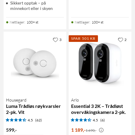
Sikkert opptak – på
minnekort eller i skyen
Nettlager
:
100+ st
Nettlager
:
100+ st
SPAR 501 KR
3
2
Housegard
Arlo
Luma Trådløs røykvarsler
Essential 3 2K – Trådløst
2-pk. Vit
overvåkingskamera 2-pk.
4.5
(62)
4.5
(6)
599
,
-
1 189
,
-
1 690,-