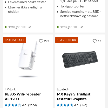
2,8 Gb/s på 5 GHz-båndet
Leveres med nøkkelfester
To gigabitporter
Låsen er ikke synlig fra
utsiden
Sømløs roaming – ett SSID-
nettverksnavn og passord
Nettlager
:
100+ st
Nettlager
:
100+ st
36% RABATT
SPAR 350 KR
295
15
TP-Link
Logitech
RE305 Wifi-repeater
MX Keys S Trådløst
AC1200
tastatur Graphite
4.0
(2554)
4.5
(163)