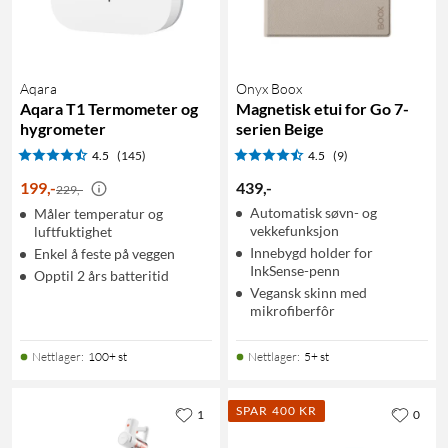
Aqara
Onyx Boox
Aqara T1 Termometer og
Magnetisk etui for Go 7-
hygrometer
serien Beige
4.5
(145)
4.5
(9)
199
,
-
439
,
-
229,-
Automatisk søvn- og
Måler temperatur og
vekkefunksjon
luftfuktighet
Innebygd holder for
Enkel å feste på veggen
InkSense-penn
Opptil 2 års batteritid
Vegansk skinn med
mikrofiberfôr
Nettlager
:
100+ st
Nettlager
:
5+ st
SPAR 400 KR
1
0