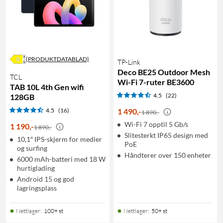
(PRODUKTDATABLAD)
TP-Link
Deco BE25 Outdoor Mesh
TCL
Wi-Fi 7-ruter BE3600
TAB 10L 4th Gen wifi
4.5
(22)
128GB
4.5
(16)
1 490
,
-
1 890,-
Wi-Fi 7 opptil 5 Gb/s
1 190
,
-
1 890,-
Slitesterkt IP65 design med
10,1″ IPS-skjerm for medier
PoE
og surfing
Håndterer over 150 enheter
6000 mAh-batteri med 18 W
hurtiglading
Android 15 og god
lagringsplass
Nettlager
:
100+ st
Nettlager
:
50+ st