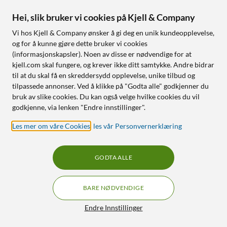
Perfekt til Apple Magsafe
Lang batteritid
Hei, slik bruker vi cookies på Kjell & Company
Nettlager
:
100+ st
Nettlager
:
100+ st
Vi hos Kjell & Company ønsker å gi deg en unik kundeopplevelse,
og for å kunne gjøre dette bruker vi cookies
(informasjonskapsler). Noen av disse er nødvendige for at
18% RABATT
128
2
kjell.com skal fungere, og krever ikke ditt samtykke. Andre bidrar
til at du skal få en skreddersydd opplevelse, unike tilbud og
tilpassede annonser. Ved å klikke på "Godta alle" godkjenner du
bruk av slike cookies. Du kan også velge hvilke cookies du vil
godkjenne, via lenken "Endre innstillinger".
Les mer om våre Cookies
,
les vår Personvernerklæring
GODTA ALLE
Rubicson
Aqara
Terapilys 12000 lux
Presence Multi-Sensor
FP300
4.5
(225)
BARE NØDVENDIGE
5.0
(2)
599
,
-
Filtre
Endre Innstillinger
479
,
-
589,-
Velegnet mot trøtthet
AI-drevet PIR- og mmWave-
Justerbar lysstyrke og