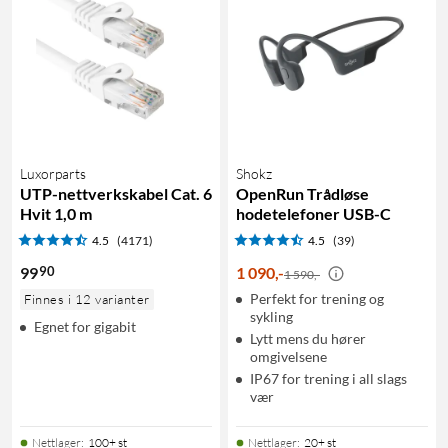
Luxorparts
Shokz
UTP-nettverkskabel Cat. 6
OpenRun Trådløse
Hvit 1,0 m
hodetelefoner USB-C
4.5
(4171)
4.5
(39)
90
99
1 090
,
-
1 590,-
Perfekt for trening og
Finnes i 12 varianter
sykling
Egnet for gigabit
Lytt mens du hører
omgivelsene
IP67 for trening i all slags
vær
Nettlager
:
100+ st
Nettlager
:
20+ st