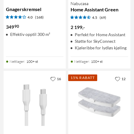
Nabucasa
Gnagerskremsel
Home Assistant Green
4.0
(168)
4.5
(69)
90
349
2 199
,
-
Effektiv opptil 300 m²
Perfekt for Home Assistant
Støtte for SkyConnect
Kjøleribbe for lydløs kjøling
Nettlager
:
100+ st
Nettlager
:
100+ st
15% RABATT
16
12