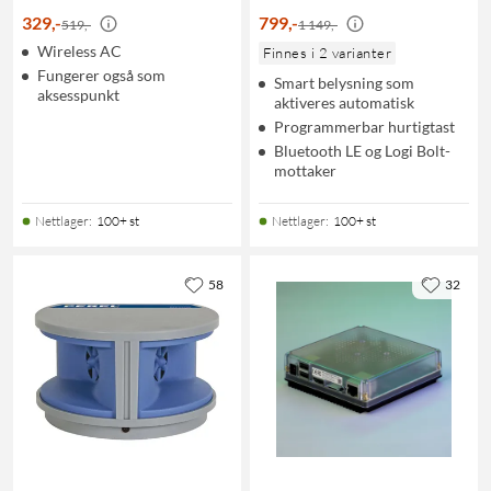
329
,
-
799
,
-
519,-
1 149,-
Wireless AC
Finnes i 2 varianter
Fungerer også som
Smart belysning som
aksesspunkt
aktiveres automatisk
Programmerbar hurtigtast
Bluetooth LE og Logi Bolt-
mottaker
Nettlager
:
100+ st
Nettlager
:
100+ st
58
32