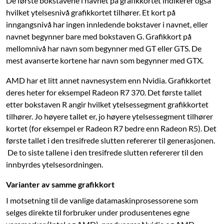
De første bokstavene i navnet på grafikkortet indikerer også
hvilket ytelsesnivå grafikkortet tilhører. Et kort på
inngangsnivå har ingen innledende bokstaver i navnet, eller
navnet begynner bare med bokstaven G. Grafikkort på
mellomnivå har navn som begynner med GT eller GTS. De
mest avanserte kortene har navn som begynner med GTX.
AMD har et litt annet navnesystem enn Nvidia. Grafikkortet
deres heter for eksempel Radeon R7 370. Det første tallet
etter bokstaven R angir hvilket ytelsessegment grafikkortet
tilhører. Jo høyere tallet er, jo høyere ytelsessegment tilhører
kortet (for eksempel er Radeon R7 bedre enn Radeon R5). Det
første tallet i den tresifrede slutten refererer til generasjonen.
De to siste tallene i den tresifrede slutten refererer til den
innbyrdes ytelsesordningen.
Varianter av samme grafikkort
I motsetning til de vanlige datamaskinprosessorene som
selges direkte til forbruker under produsentenes egne