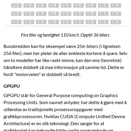
Fire filer og hastighet 110 km/t. Opptil 36 bilerr.
Bussbredden kan for eksempel være 256-biters (i lignelsen
256 filer), men her pleier de aller enkleste kortene å spare. Selv
om to modeller har like raskt minne, kan den ene (teoretisk)
håndtere dobbelt så mye informasjon på samme tid. Dette er
fordi "motorveien" er dobbelt så bredt.
GPGPU
GPGPU står for General Purpose computing on Graphics
Processing Units. Som navnet antyder, har dette å gjøre med å
utførelse av tradisjonelle prosessoroppgaver med
grafikkprosessoren. Nvidias CUDA (Compute Unified Device
Architecture) er en slik teknologi. Den sørger for at
grafikkortet kan behandle både vanlig programkode og