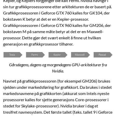
Kepler, og Keplers forgjenger ble kalt Fermi. Nvidia navngir i
sin tur grafikkprosessorene etter arkitekturen de er basert på.
Grafikkprosessoren i Geforce GTX 760 kalles for GK104, der
bokstaven K betyr at det er en Kepler-prosessor.
Grafikkprosessoren i Geforce GTX 960 kalles for GM206, der
bokstaven M på samme måte betyr at det er en Maxwell-
prosessor. Dette gjør det svært enkelt å finne ut hvilken
generasjon en grafikkprosessor tilhører.
Gårsdagens, dagens og morgendagens GPU-arkitekturer fra
Nvidia.
Navnet på grafikkprosessoren (for eksempel GM206) brukes
sjelden under markedsføring for grafikkort. Da brukes i stedet
markedsnavnene på grafikkorten (akkurat som Intels nyeste
prosessorer kalles for sjette generasjons Core-prosessorer i
stedet for Skylake-prosessorer). Nvidia bruker i dag et
tresifret navnesystem. Det første tallet (f.eks. tallet 9 i Geforce