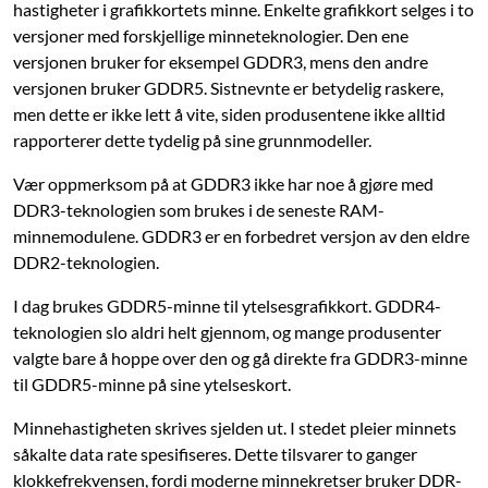
hastigheter i grafikkortets minne. Enkelte grafikkort selges i to
versjoner med forskjellige minneteknologier. Den ene
versjonen bruker for eksempel GDDR3, mens den andre
versjonen bruker GDDR5. Sistnevnte er betydelig raskere,
men dette er ikke lett å vite, siden produsentene ikke alltid
rapporterer dette tydelig på sine grunnmodeller.
Vær oppmerksom på at GDDR3 ikke har noe å gjøre med
DDR3-teknologien som brukes i de seneste RAM-
minnemodulene. GDDR3 er en forbedret versjon av den eldre
DDR2-teknologien.
I dag brukes GDDR5-minne til ytelsesgrafikkort. GDDR4-
teknologien slo aldri helt gjennom, og mange produsenter
valgte bare å hoppe over den og gå direkte fra GDDR3-minne
til GDDR5-minne på sine ytelseskort.
Minnehastigheten skrives sjelden ut. I stedet pleier minnets
såkalte data rate spesifiseres. Dette tilsvarer to ganger
klokkefrekvensen, fordi moderne minnekretser bruker DDR-