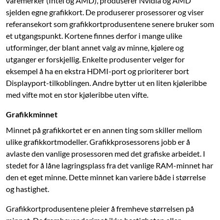
varemerker (Intel og AMD), produserer Nvidia og AMD
sjelden egne grafikkort. De produserer prosessorer og viser
referansekort som grafikkortprodusentene senere bruker som
et utgangspunkt. Kortene finnes derfor i mange ulike
utforminger, der blant annet valg av minne, kjølere og
utganger er forskjellig. Enkelte produsenter velger for
eksempel å ha en ekstra HDMI-port og prioriterer bort
Displayport-tilkoblingen. Andre bytter ut en liten kjøleribbe
med vifte mot en stor kjøle­ribbe uten vifte.
Grafikkminnet
Minnet på grafikkortet er en annen ting som skiller mellom
ulike grafikkortmodeller. Grafikkprosessorens jobb er å
avlaste den vanlige prosessoren med det grafiske arbeidet. I
stedet for å låne lagringsplass fra det vanlige RAM-minnet har
den et eget minne. Dette minnet kan variere både i størrelse
og hastighet.
Grafikkortprodusentene pleier å fremheve størrelsen på