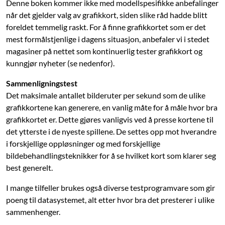
Denne boken kommer ikke med modellspesifikke anbefalinger
når det gjelder valg av grafikkort, siden slike råd hadde blitt
foreldet temmelig raskt. For å finne grafikkortet som er det
mest formålstjenlige i dagens situasjon, anbefaler vi i stedet
magasiner på nettet som kontinuerlig tester grafikkort og
kunngjør nyheter (se nedenfor).
Sammenligningstest
Det maksimale antallet bilderuter per sekund som de ulike
grafikkortene kan generere, en vanlig måte for å måle hvor bra
grafikkortet er. Dette gjøres vanligvis ved å presse kortene til
det ytterste i de nyeste spillene. De settes opp mot hverandre
i forskjellige oppløsninger og med forskjellige
bildebehandlingsteknikker for å se hvilket kort som klarer seg
best generelt.
I mange tilfeller brukes også diverse testprogramvare som gir
poeng til datasystemet, alt etter hvor bra det presterer i ulike
sammenhenger.