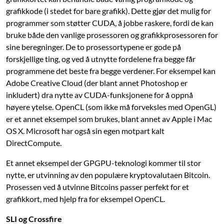
grafikkode (i stedet for bare grafikk). Dette gjør det mulig for
programmer som støtter CUDA, å jobbe raskere, fordi de kan
bruke både den vanlige prosessoren og grafikk­prosessoren for
sine beregninger. De to prosessortypene er gode på
forskjellige ting, og ved å utnytte fordelene fra begge får
programmene det beste fra begge verdener. For eksempel kan
Adobe Creative Cloud (der blant annet Photoshop er
inkludert) dra nytte av CUDA-funksjonene for å oppnå
høyere ytelse. OpenCL (som ikke må forveksles med OpenGL)
er et annet eksempel som brukes, blant annet av Apple i Mac
OS X. Microsoft har også sin egen motpart kalt
DirectCompute.
Et annet eksempel der GPGPU-teknologi kommer til stor
nytte, er utvinning av den populære kryptovalutaen Bitcoin.
Prosessen ved å utvinne Bitcoins passer perfekt for et
grafikkort, med hjelp fra for eksempel OpenCL.
SLI og Crossfire