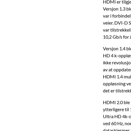
HDMI er tilgje
Versjon 1.3 b
var i forbind
veier. DVI-D 
var tilstrekk
10,2 Gb/s for
Versjon 1.4 bl
HD 4 k-oppløs
ikke revolusjo
av at oppdater
HDMI 1.4 muli
oppløsning ved
det er tilstrekk
HDMI 2.0 ble 
ytterligere ti
Ultra HD 4k-o
ved 60 Hz, no
dataskjermer.