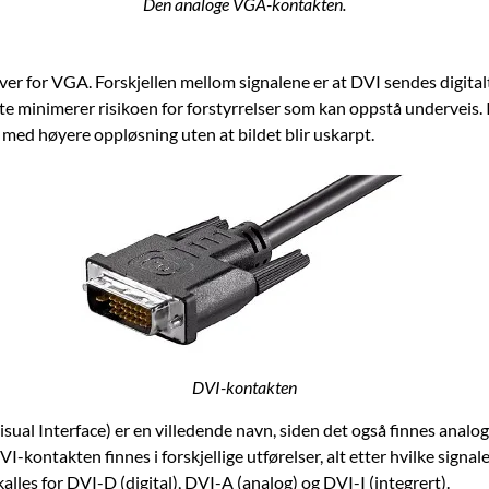
Den analoge VGA-kontakten.
ver for VGA. Forskjellen mellom signalene er at DVI sendes digitalt 
e minimerer risikoen for forstyrrelser som kan oppstå underveis. I 
 med høyere oppløsning uten at bildet blir uskarpt.
DVI-kontakten
isual Interface) er en villedende navn, siden det også finnes analo
VI-kontakten finnes i forskjellige utførelser, alt etter hvilke signal
alles for DVI-D (digital), DVI-A (analog) og DVI-I (integrert).