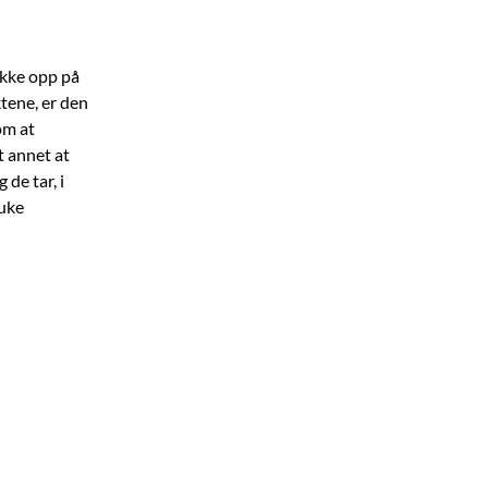
ukke opp på
ktene, er den
om at
t annet at
 de tar, i
ruke