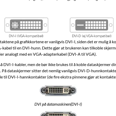
ktene på grafikkortene er vanligvis DVI-I, siden det er mulig å k
-kabel til en DVI-hunn. Dette gjør at brukeren kan tilkoble skjerm
er analogt med en VGA-adapterkabel (DVI-A til VGA).
å DVI-I-kabler, men de bør ikke brukes til å koble dataskjermer dir
 På dataskjermer sitter det nemlig vanligvis DVI-D-hunnkontakter
le til DVI-I-hannkontakter (de fire ekstra pinnene gjør at kontakte
DVI på datamaskinen(DVI-I)