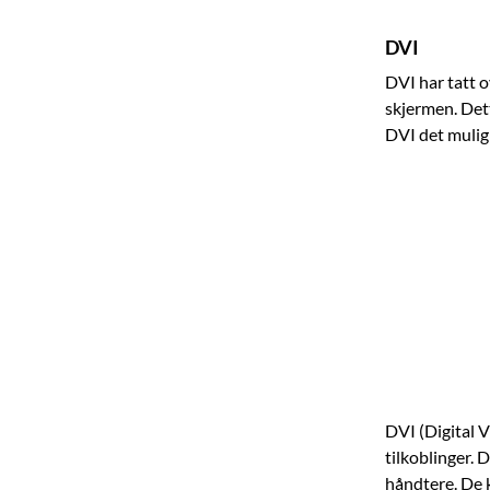
DVI
DVI har tatt o
skjermen. Dett
DVI det mulig
DVI (Digital V
tilkoblinger. D
håndtere. De k