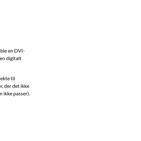
oble en DVI-
en digitalt
ekte til
, der det ikke
n ikke passer).