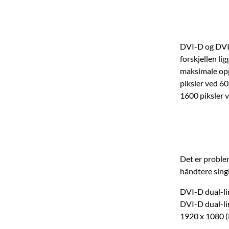
DVI-D og DVI-I
forskjellen li
maksimale opp
piksler ved 60
1600 piksler 
Det er problem
håndtere singl
DVI-D dual-li
DVI-D dual-li
1920 x 1080 (