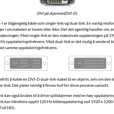
DVI på skjermen(DVI-D)
 er tilgjengelig både som single-link og dual-link. En vanlig misfor
gger i om kabelen er toveis eller ikke. Det det egentlig handler om, e
løsningen. Med single-link er den maksimale oppløsningen på 1
 Hz oppdateringsfrekvens. Med dual-link er det mulig å sende et b
ved samme oppdateringsfrekvens.
fritt å koble en DVI-D dual-link-kabel til en skjerm, selv om den 
e-link. Det pleier nemlig å finnes hull for disse pinnene uansett.
nk kan også brukes til å drive spillskjermer med en høy oppdaterin
nk kan håndtere opptil 120 Hz bildeoppdatering ved 1920 x 1200
Full HD).