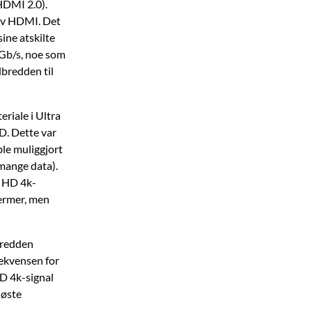
 HDMI 2.0).
 av HDMI. Det
ine atskilte
 Gb/s, noe som
dbredden til
eriale i Ultra
D. Dette var
ble muliggjort
 mange data).
a HD 4k-
jermer, men
bredden
rekvensen for
D 4k-signal
løste