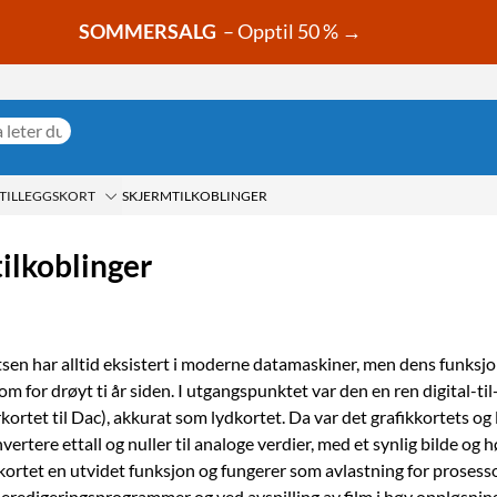
SOMMERSALG
– Opptil 50 % →
 TILLEGGSKORT
SKJERMTILKOBLINGER
ilkoblinger
sen har alltid eksistert i moderne datamaskiner, men dens funksjo
m for drøyt ti år siden. I utgangspunktet var den en ren digital-ti
ortet til Dac), akkurat som lydkortet. Da var det grafikkortets og
ertere ettall og nuller til analoge verdier, med et synlig bilde og hø
kortet en utvidet funksjon og fungerer som avlastning for prosesso
deredigeringsprogrammer og ved avspilling av film i høy oppløsnin