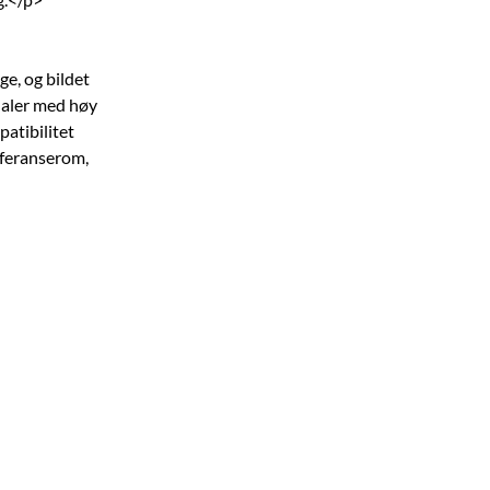
e, og bildet
gnaler med høy
patibilitet
nferanserom,