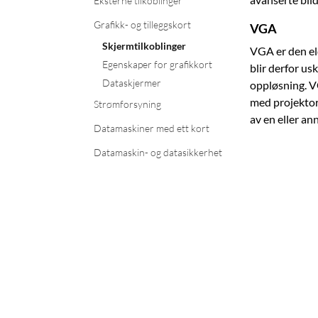
Eksterne tilkoblinger
Grafikk- og tilleggskort
VGA
Skjermtilkoblinger
VGA er den el
Egenskaper for grafikkort
blir derfor us
Dataskjermer
oppløsning. VG
med projektor
Strømforsyning
av en eller an
Datamaskiner med ett kort
Datamaskin- og datasikkerhet