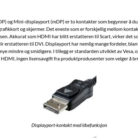
DP) og Mini-displayport (mDP) er to kontakter som begynner å d
 grafikkort og skjermer. Det eneste som er forskjellig mellom konta
lsen. Akkurat som HDMI har blitt erstatteren til Scart, virker det s
ir erstatteren til DVI. Displayport har nemlig mange fordeler, blan
ye mindre og smidigere. I tillegg er standarden utviklet av Vesa, og
l HDMI, ingen lisensavgift fra produktprodusenter som velger å b
Displayport-kontakt med låsefunksjon