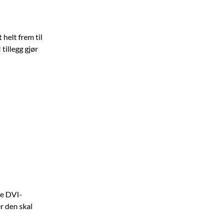
helt frem til
tillegg gjør
ge DVI-
er den skal