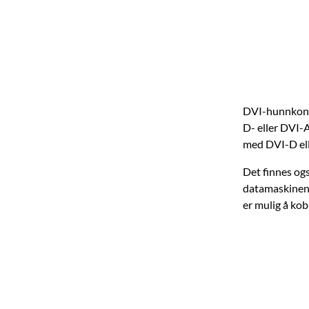
DVI-hunnkonta
D- eller DVI-A
med DVI-D ell
Det finnes ogs
datamaskinen.
er mulig å kob