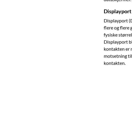
Displayport
Displayport (
flere og flere
fysiske større
Displayport bl
kontakten er m
motsetning ti
kontakten.