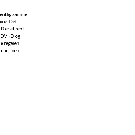
gentlig samme
ing. Det
D er et rent
m DVI-D og
ne regelen
ktene, men