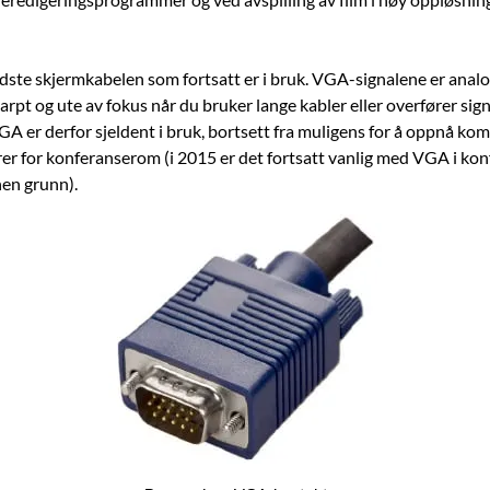
dste skjermkabelen som fortsatt er i bruk. VGA-signalene er analog
karpt og ute av fokus når du bruker lange kabler eller overfører si
A er derfor sjeldent i bruk, bortsett fra muligens for å oppnå kom
er for konferanserom (i 2015 er det fortsatt vanlig med VGA i ko
nen grunn).