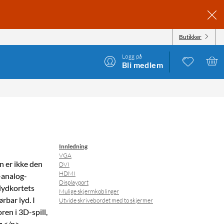
Butikker
Logg på
Bli medlem
Innledning
VGA
n er ikke den
DVI
HDMI
l-analog-
Displayport
 lydkortets
Mulige skjermkoblinger
rbar lyd. I
Utvide skrivebordet med to skjermer
ren i 3D-spill,
g.</p>