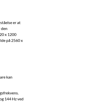
ståelse er at
r den
920 x 1200
ilde på 2560 x
bare kan
gsfrekvens.
 og 144 Hz ved