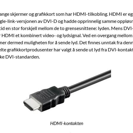
ange skjermer og grafikkort som har HDMI-tilkobling. HDMI er e
ngle-link-versjonen av DVI-D og hadde opprinnelig samme oppløsn
tid en stor forskjell mellom de to grensesnittene: lyden. Mens DVI-
er HDMI et kombinert video- og lydsignal. Ved en overgang mello
er dermed muligheten for å sende lyd. Det finnes unntak fra den
lte grafikkortprodusenter har valgt å sende ut lyd fra DVI-konta
ikke DVI-standarden.
HDMI-kontakten