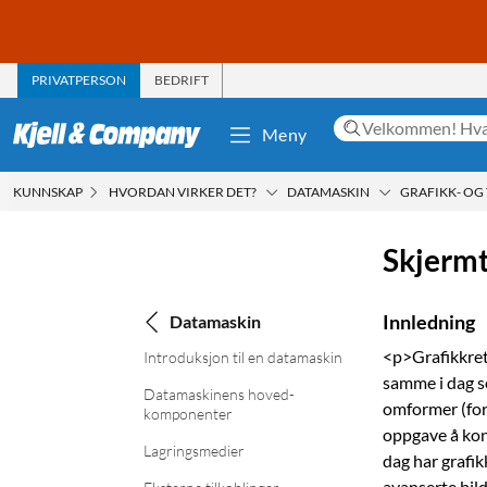
PRIVATPERSON
BEDRIFT
Meny
KUNNSKAP
HVORDAN VIRKER DET?
DATAMASKIN
GRAFIKK- OG
Skjermt
Innledning
Datamaskin
<p>Grafikkret
Introduksjon til en datamaskin
samme i dag so
Datamaskinens hoved­
omformer (fork
komponenter
oppgave å konv
Lagringsmedier
dag har grafik
avanserte bil