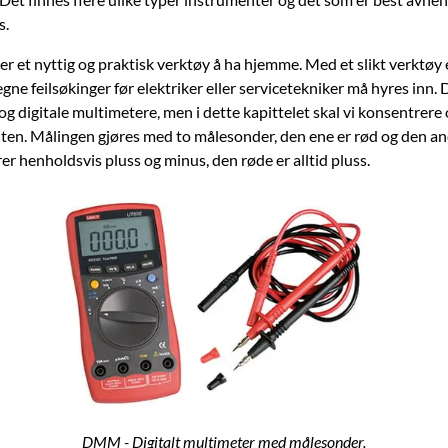
s.
r et nyttig og praktisk verktøy å ha hjemme. Med et slikt verktøy 
ne feilsøkinger før elektriker eller servicetekniker må hyres inn. 
g digitale multimetere, men i dette kapittelet skal vi konsentrere
nten. Målingen gjøres med to målesonder, den ene er rød og den and
r henholdsvis pluss og minus, den røde er alltid pluss.
DMM - Digitalt multimeter med målesonder.