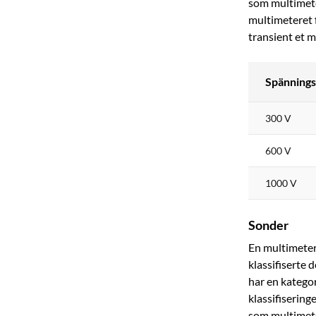
som multimeter
multimeteret f
transient et m
Spännings
300 V
600 V
1000 V
Sonder
En multimeter
klassifiserte
har en kategor
klassifiserin
som multimeter