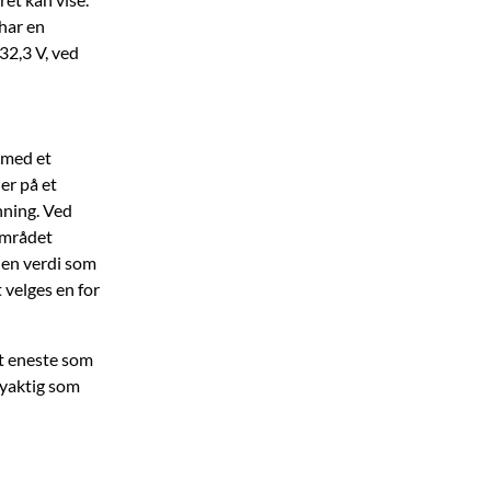
har en
32,3 V, ved
 med et
er på et
nning. Ved
området
 en verdi som
 velges en for
t eneste som
øyaktig som