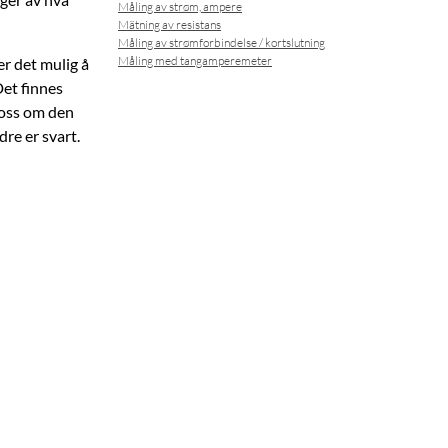
Måling av strøm, ampere
Mätning av resistans
Måling av strømforbindelse / kortslutning
Måling med tangamperemeter
er det mulig å
Det finnes
 oss om den
re er svart.