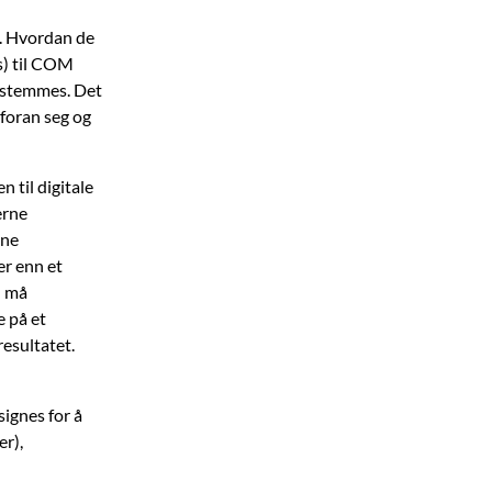
l. Hvordan de
s) til COM
 bestemmes. Det
 foran seg og
 til digitale
erne
nne
er enn et
n må
e på et
resultatet.
signes for å
er),