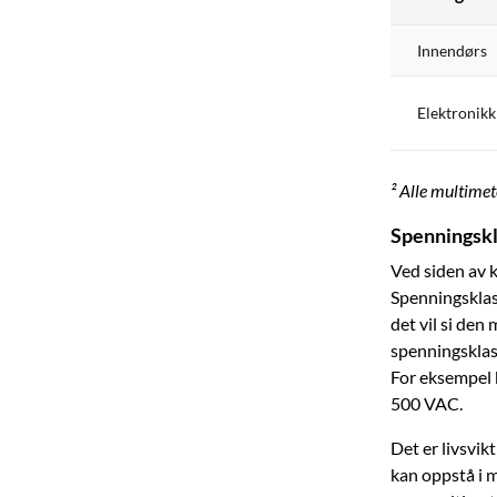
Innendørs
Elektronikk 
² Alle multime
Spenningsk
Ved siden av 
Spenningsklas
det vil si den
spenningsklas
For eksempel 
500 VAC.
Det er livsvi
kan oppstå i m