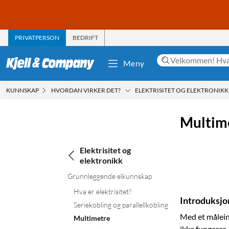
PRIVATPERSON
BEDRIFT
Meny
KUNNSKAP
HVORDAN VIRKER DET?
ELEKTRISITET OG ELEKTRONIKK
Multim
Elektrisitet og
elektronikk
Grunnleggende elkunnskap
Hva er elektrisitet?
Introduksjo
Seriekobling og parallellkobling
Med et måleins
Multimetre
ikke fungerer.