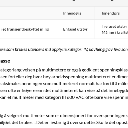
Innendørs
Innendørs
Trefaset utstyr
i et transientbeskyttet miljø
Enfaset utstyr
Måling i kraft
tere som brukes utendørs må oppfylle kategori IV, uavhengig av hva so
lasse
kategoriangivelsen på multimetere er også godkjent spenningsklass
sen forteller deg hvor høy arbeidsspenning multimeteret er dimen
 maksimale spenningen som multimeteret normalt har lov til å måle
sen ofte er høyere enn det multimeteret kan vise på det innebygde
kan et multimeter med kategori III 600 VAC ofte bare vise spennin
ktig å velge et multimeter som er dimensjonert for overspenningen 
iljøet det brukes i. Det er livsfarlig å overse dette. Skulle det opps