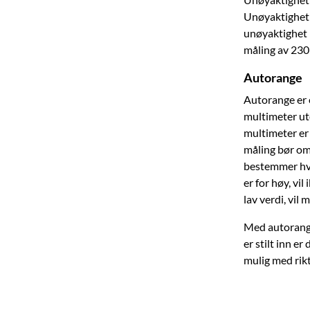
Unøyaktighet 
unøyaktighet p
måling av 230
Autorange
Autorange er 
multimeter ut
multimeter er
måling bør om
bestemmer hvo
er for høy, vi
lav verdi, vil 
Med autorange
er stilt inn e
mulig med rikt