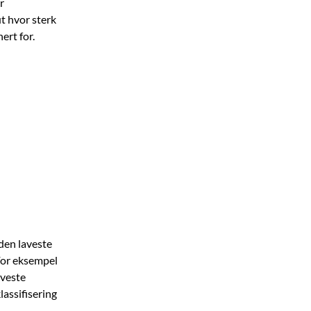
r
ut hvor sterk
ert for.
den laveste
 For eksempel
aveste
assifisering