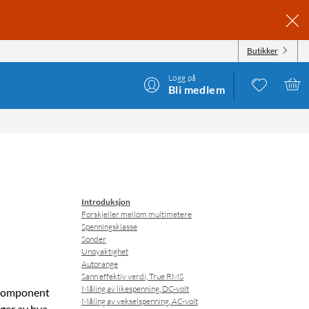
Butikker
Logg på
Bli medlem
Introduksjon
Forskjeller mellom multimetere
Spenningsklasse
Sonder
Unøyaktighet
Autorange
Sann effektiv verdi, True RMS
Måling av likespenning, DC-volt
n komponent
Måling av vekselspenning, AC-volt
nger av hva