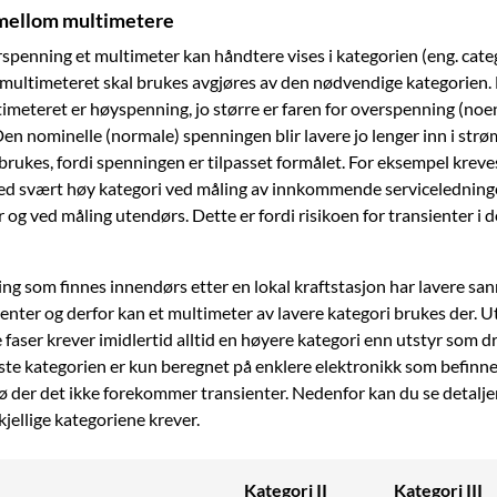
 mellom multimetere
spenning et multimeter kan håndtere vises i kategorien (eng. cate
 multimeteret skal brukes avgjøres av den nødvendige kategorien. D
meteret er høyspenning, jo større er faren for overspenning (noe
Den nominelle (normale) spenningen blir lavere jo lenger inn i str
rukes, fordi spenningen er tilpasset formålet. For eksempel kreve
d svært høy kategori ved måling av innkommende serviceledninge
og ved måling utendørs. Dette er fordi risikoen for transienter i 
g som finnes innendørs etter en lokal kraftstasjon har lavere san
ienter og derfor kan et multimeter av lavere kategori brukes der. 
 faser krever imidlertid alltid en høyere kategori enn utstyr som 
ste kategorien er kun beregnet på enklere elektronikk som befinner
ø der det ikke forekommer transienter. Nedenfor kan du se detalje
kjellige kategoriene krever.
Kategori II
Kategori III