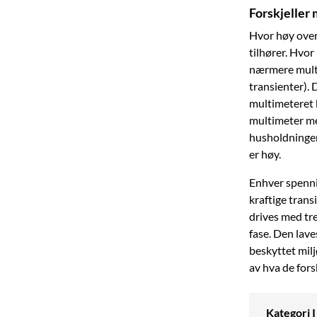
Forskjeller
Hvor høy over
tilhører. Hvor
nærmere multi
transienter). 
multimeteret b
multimeter me
husholdninger 
er høy.
Enhver spennin
kraftige trans
drives med tre
fase. Den lave
beskyttet milj
av hva de fors
Kategori I