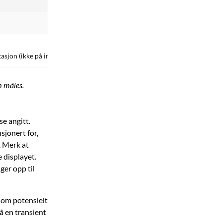
Utendørs²
Trefaset utstyr
stasjon (ikke på innkommende serviceledning)
Måling på serviceled
m måles.
e angitt.
sjonert for,
. Merk at
 displayet.
ger opp til
som potensielt
tå en transient