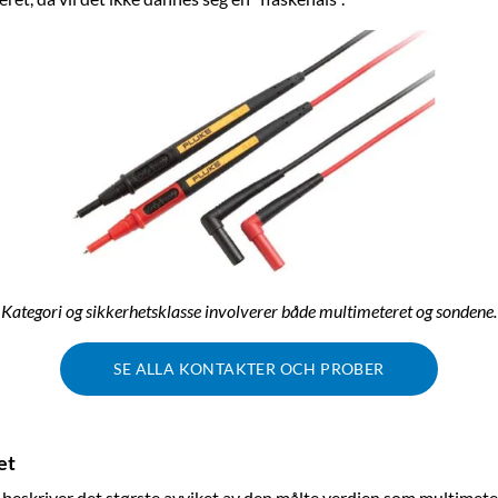
Kategori og sikkerhetsklasse involverer både multimeteret og sondene.
SE ALLA KONTAKTER OCH PROBER
et
beskriver det største avviket av den målte verdien som multimeter