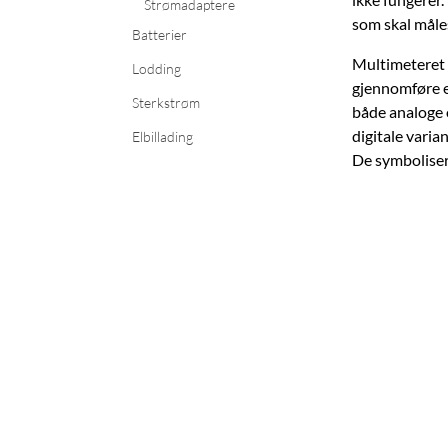
Strømadaptere
som skal måle
Batterier
Multimeteret e
Lodding
gjennomføre eg
Sterkstrøm
både analoge o
digitale varia
Elbillading
De symbolisere