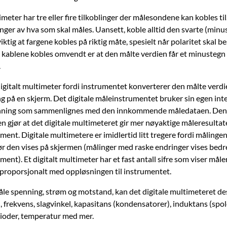
imeter har tre eller fire tilkoblinger der målesondene kan kobles ti
nger av hva som skal måles. Uansett, koble alltid den svarte (minu
 viktig at fargene kobles på riktig måte, spesielt når polaritet skal
s kablene kobles omvendt er at den målte verdien får et minustegn
.
digitalt multimeter fordi instrumentet konverterer den målte verdien
ng på en skjerm. Det digitale måleinstrumentet bruker sin egen int
nning som sammenlignes med den innkommende måledataen. De
 gjør at det digitale multimeteret gir mer nøyaktige måleresultat
ment. Digitale multimetere er imidlertid litt tregere fordi målinge
ør den vises på skjermen (målinger med raske endringer vises bedr
ment). Et digitalt multimeter har et fast antall sifre som viser måle
r proporsjonalt med oppløsningen til instrumentet.
å måle spenning, strøm og motstand, kan det digitale multimeteret de
, frekvens, slagvinkel, kapasitans (kondensatorer), induktans (spol
dioder, temperatur med mer.