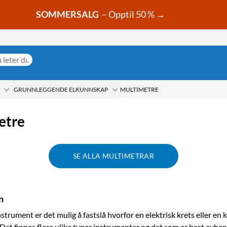
SOMMERSALG
– Opptil 50 % →
GRUNNLEGGENDE ELKUNNSKAP
MULTIMETRE
etre
SE ALLA MULTIMETRAR
n
trument er det mulig å fastslå hvorfor en elektrisk krets eller e
 Det finnes flere ulike typer instrumenter og det som er best avhe