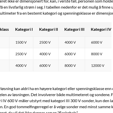
et ikke er dimensjonert for, kan, i verste fall, personen som holde
å en livsfarlig strøm i seg. I tabellen nedenfor er det mulig å finne 
ultimeter fra en bestemt kategori og spenningsklasse er dimensjon
klass
Kategori I
Kategori II
Kategori III
Kategori IV
1500 V
2500 V
4000 V
6000 V
2500 V
4000 V
6000 V
8000 V
4000 V
6000 V
8000 V
12000 V
løsning kan aldri ha en høyere kategori eller spenningsklasse enn 
 delen av løsningen. Det involverer både multimeteret og sondene.
i IV 600 V-måler utstyrt med kategori III 300 V-sonder, kun den l
gen. En god tommelfingerregel er å velge sonder med minst samme kl
et, da vil det ikke dannes seg en "flaskehals".