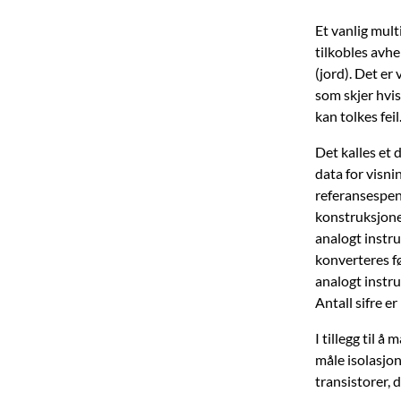
Et vanlig mult
tilkobles avhe
(jord). Det er
som skjer hvi
kan tolkes feil
Det kalles et 
data for visni
referansespe
konstruksjonen
analogt instru
konverteres f
analogt instru
Antall sifre e
I tillegg til 
måle isolasjon
transistorer, 