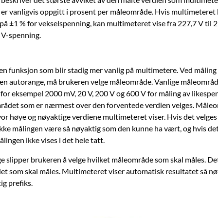
er vanligvis oppgitt i prosent per måleområde. Hvis multimeteret 
å ±1 % for vekselspenning, kan multimeteret vise fra 227,7 V til 2
 V-spenning.
en funksjon som blir stadig mer vanlig på multimetere. Ved måling
en autorange, må brukeren velge måleområde. Vanlige måleområd
 for eksempel 2000 mV, 20 V, 200 V og 600 V for måling av likespe
rådet som er nærmest over den forventede verdien velges. Måle
r høye og nøyaktige verdiene multimeteret viser. Hvis det velges
l ikke målingen være så nøyaktig som den kunne ha vært, og hvis det
målingen ikke vises i det hele tatt.
 slipper brukeren å velge hvilket måleområde som skal måles. De
r det som skal måles. Multimeteret viser automatisk resultatet så n
ig prefiks.