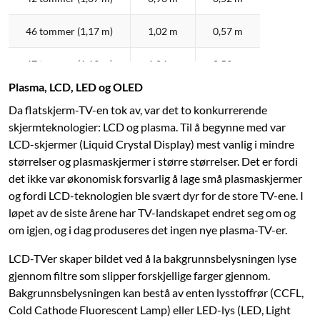
46 tommer (1,17 m)
1,02 m
0,57 m
47 tommer (1,19 m)
1,04 m
0,59 m
Plasma, LCD, LED og OLED
50 tommer (1,27 m)
1,11 m
0,62 m
Da flatskjerm-TV-en tok av, var det to konkurrerende
skjermteknologier: LCD og plasma. Til å begynne med var
55 tommer (1,40 m)
1,22 m
0,68 m
LCD-skjermer (Liquid Crystal Display) mest vanlig i mindre
størrelser og plasmaskjermer i større størrelser. Det er fordi
60 tommer (1,52 m)
1,33 m
0,75 m
det ikke var økonomisk forsvarlig å lage små plasmaskjermer
og fordi LCD-teknologien ble svært dyr for de store TV-ene. I
64 tommer (1,63 m)
1,42 m
0,80 m
løpet av de siste årene har TV-landskapet endret seg om og
65 tommer (1,65 m)
1,44 m
0,81 m
om igjen, og i dag produseres det ingen nye plasma-TV-er.
LCD-TVer skaper bildet ved å la bakgrunnsbelysningen lyse
70 tommer (1,78 m)
1,55 m
0,87 m
gjennom filtre som slipper forskjellige farger gjennom.
Bakgrunnsbelysningen kan bestå av enten lysstoffrør (CCFL,
75 tommer (1,91 m)
1,66 m
0,93 m
Cold Cathode Fluorescent Lamp) eller LED-lys (LED, Light