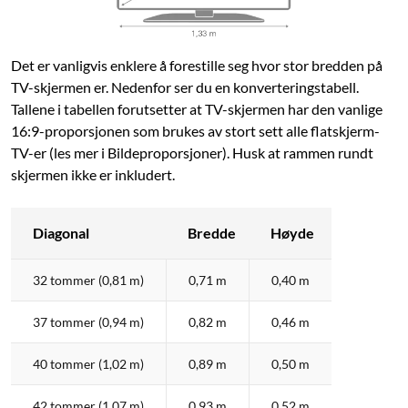
Det er vanligvis enklere å forestille seg hvor stor bredden på
TV-skjermen er. Nedenfor ser du en konverteringstabell.
Tallene i tabellen forutsetter at TV-skjermen har den vanlige
16:9-proporsjonen som brukes av stort sett alle flatskjerm-
TV-er (les mer i Bildeproporsjoner). Husk at rammen rundt
skjermen ikke er inkludert.
Diagonal
Bredde
Høyde
32 tommer (0,81 m)
0,71 m
0,40 m
37 tommer (0,94 m)
0,82 m
0,46 m
40 tommer (1,02 m)
0,89 m
0,50 m
42 tommer (1,07 m)
0,93 m
0,52 m