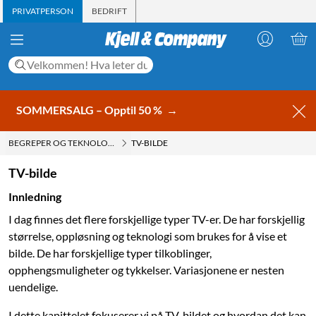
PRIVATPERSON
BEDRIFT
SOMMERSALG – Opptil 50 %
→
BEGREPER OG TEKNOLOGI
TV-BILDE
TV-bilde
Innledning
I dag finnes det flere forskjellige typer TV-er. De har forskjellig
størrelse, oppløsning og teknologi som brukes for å vise et
bilde. De har forskjellige typer tilkoblinger,
opphengsmuligheter og tykkelser. Variasjonene er nesten
uendelige.
I dette kapittelet fokuserer vi på TV-bildet og hvordan det kan