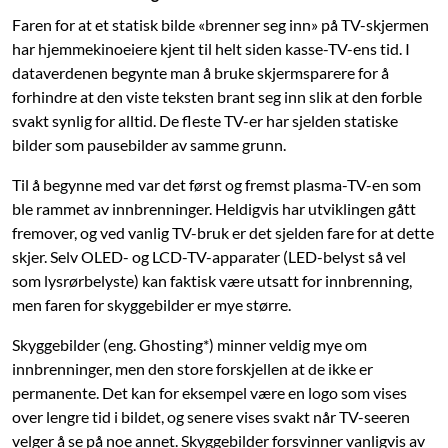
Faren for at et statisk bilde «brenner seg inn» på TV-skjermen
har hjemmekinoeiere kjent til helt siden kasse-TV-ens tid. I
dataverdenen begynte man å bruke skjermsparere for å
forhindre at den viste teksten brant seg inn slik at den forble
svakt synlig for alltid. De fleste TV-er har sjelden statiske
bilder som pausebilder av samme grunn.
Til å begynne med var det først og fremst plasma-TV-en som
ble rammet av innbrenninger. Heldigvis har utviklingen gått
fremover, og ved vanlig TV-bruk er det sjelden fare for at dette
skjer. Selv OLED- og LCD-TV-apparater (LED-belyst så vel
som lysrørbelyste) kan faktisk være utsatt for innbrenning,
men faren for skyggebilder er mye større.
Skyggebilder (eng. Ghosting*) minner veldig mye om
innbrenninger, men den store forskjellen at de ikke er
permanente. Det kan for eksempel være en logo som vises
over lengre tid i bildet, og senere vises svakt når TV-seeren
velger å se på noe annet. Skyggebilder forsvinner vanligvis av