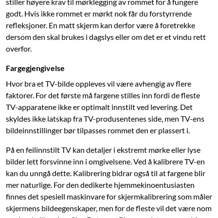
stiller høyere krav til mørklegging av rommet for å fungere
godt. Hvis ikke rommet er mørkt nok får du forstyrrende
refleksjoner. En matt skjerm kan derfor være å foretrekke
dersom den skal brukes i dagslys eller om det er et vindu rett
overfor.
Fargegjengivelse
Hvor bra et TV-bilde oppleves vil være avhengig av flere
faktorer. For det første må fargene stilles inn fordi de fleste
TV-apparatene ikke er optimalt innstilt ved levering. Det
skyldes ikke latskap fra TV-produsentenes side, men TV-ens
bildeinnstillinger bør tilpasses rommet den er plassert i.
På en feilinnstilt TV kan detaljer i ekstremt mørke eller lyse
bilder lett forsvinne inn i omgivelsene. Ved å kalibrere TV-en
kan du unngå dette. Kalibrering bidrar også til at fargene blir
mer naturlige. For den dedikerte hjemmekinoentusiasten
finnes det spesiell maskinvare for skjermkalibrering som måler
skjermens bildeegenskaper, men for de fleste vil det være nom