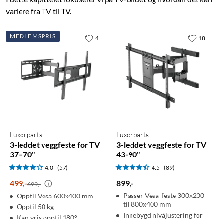
variere fra TV til TV.
MEDLEMSPRIS
4
18
Luxorparts
Luxorparts
3-leddet veggfeste for TV
3-leddet veggfeste for TV
37–70"
43-90"
4.0
(57)
4.5
(89)
499
,
-
899
,
-
699,-
Passer Vesa-feste 300x200
Opptil Vesa 600x400 mm
til 800x400 mm
Opptil 50 kg
Innebygd nivåjustering for
Kan vris opptil 180°