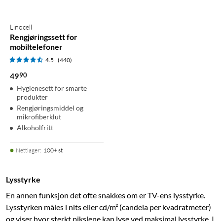
Linocell
Rengjøringssett for
mobiltelefoner
4.5
(440)
90
49
Hygienesett for smarte
produkter
Rengjøringsmiddel og
mikrofiberklut
Alkoholfritt
Nettlager
:
100+ st
Lysstyrke
En annen funksjon det ofte snakkes om er TV-ens lysstyrke.
Lysstyrken måles i nits eller cd/m² (candela per kvadratmeter)
og viser hvor sterkt pikslene kan lyse ved maksimal lysstyrke. I