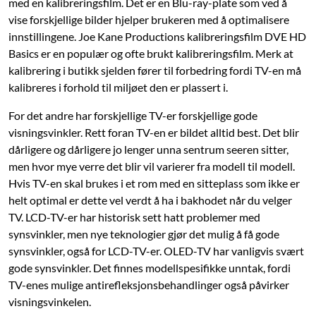
med en kalibreringsfilm. Det er en Blu-ray-plate som ved å
vise forskjellige bilder hjelper brukeren med å optimalisere
innstillingene. Joe Kane Productions kalibreringsfilm DVE HD
Basics er en populær og ofte brukt kalibreringsfilm. Merk at
kalibrering i butikk sjelden fører til forbedring fordi TV-en må
kalibreres i forhold til miljøet den er plassert i.
For det andre har forskjellige TV-er forskjellige gode
visningsvinkler. Rett foran TV-en er bildet alltid best. Det blir
dårligere og dårligere jo lenger unna sentrum seeren sitter,
men hvor mye verre det blir vil varierer fra modell til modell.
Hvis TV-en skal brukes i et rom med en sitteplass som ikke er
helt optimal er dette vel verdt å ha i bakhodet når du velger
TV. LCD-TV-er har historisk sett hatt problemer med
synsvinkler, men nye teknologier gjør det mulig å få gode
synsvinkler, også for LCD-TV-er. OLED-TV har vanligvis svært
gode synsvinkler. Det finnes modellspesifikke unntak, fordi
TV-enes mulige antirefleksjonsbehandlinger også påvirker
visningsvinkelen.