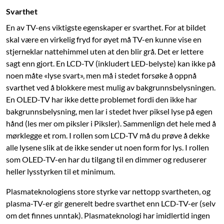
Svarthet
En av TV-ens viktigste egenskaper er svarthet. For at bildet
skal være en virkelig fryd for øyet må TV-en kunne vise en
stjerneklar nattehimmel uten at den blir grå. Det er lettere
sagt enn gjort. En LCD-TV (inkludert LED-belyste) kan ikke på
noen måte «lyse svart», men må i stedet forsøke å oppnå
svarthet ved å blokkere mest mulig av bakgrunnsbelysningen.
En OLED-TV har ikke dette problemet fordi den ikke har
bakgrunnsbelysning, men lar i stedet hver piksel lyse på egen
hånd (les mer om piksler i Piksler). Sammenlign det hele med å
mørklegge et rom. I rollen som LCD-TV må du prøve å dekke
alle lysene slik at de ikke sender ut noen form for lys. I rollen
som OLED-TV-en har du tilgang til en dimmer og reduserer
heller lysstyrken til et minimum.
Plasmateknologiens store styrke var nettopp svartheten, og
plasma-TV-er gir generelt bedre svarthet enn LCD-TV-er (selv
om det finnes unntak). Plasmateknologi har imidlertid ingen