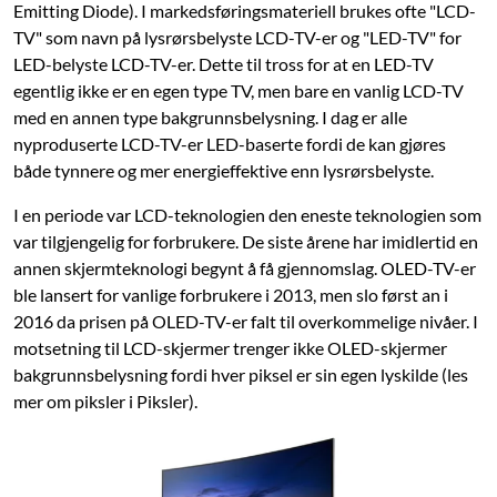
Emitting Diode). I markedsføringsmateriell brukes ofte "LCD-
80 tommer (2,03 m)
1,77 m
1,00 m
TV" som navn på lysrørsbelyste LCD-TV-er og "LED-TV" for
84 tommer (2,13 m)
1,86 m
1,05 m
LED-belyste LCD-TV-er. Dette til tross for at en LED-TV
egentlig ikke er en egen type TV, men bare en vanlig LCD-TV
85 tommer (2,16 m)
1,88 m
1,06 m
med en annen type bakgrunnsbelysning. I dag er alle
nyproduserte LCD-TV-er LED-baserte fordi de kan gjøres
både tynnere og mer energieffektive enn lysrørsbelyste.
I en periode var LCD-teknologien den eneste teknologien som
var tilgjengelig for forbrukere. De siste årene har imidlertid en
annen skjermteknologi begynt å få gjennomslag. OLED-TV-er
ble lansert for vanlige forbrukere i 2013, men slo først an i
2016 da prisen på OLED-TV-er falt til overkommelige nivåer. I
motsetning til LCD-skjermer trenger ikke OLED-skjermer
bakgrunnsbelysning fordi hver piksel er sin egen lyskilde (les
mer om piksler i Piksler).