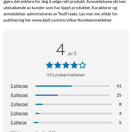
gjøre det enklere for deg å velge rett produkt. Anmeldelsene skrives
utelukkende av kunder som har kjøpt produktet. Karakterer og
anmeldelser administreres av TestFreaks. Les mer om vilkår for
publisering her www.kjell.com/no/vilkar/kundeanmeldelser
4
av 5
83
kundeanmeldelser
5 stjerner
41
4 stjerner
25
3 stjerner
8
2 stjerner
4
1 stjerne
5