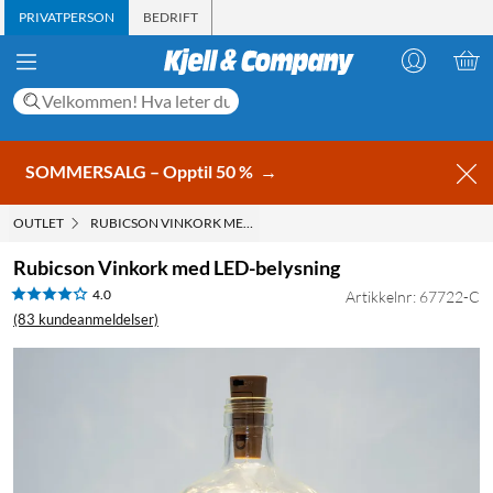
PRIVATPERSON
BEDRIFT
SOMMERSALG – Opptil 50 %
→
OUTLET
RUBICSON VINKORK MED LED-BELYSNING
Rubicson Vinkork med LED-belysning
4.0
Artikkelnr: 67722-C
(83 kundeanmeldelser)