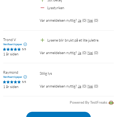
Lysstyrken
Var anmeldelsen nyttig?
Ja
(
0
)
Nei
(
0
)
Trond V
Lysene blir brukt på et lite juletre.
Verifisert kjøper
5/5
Var anmeldelsen nyttig?
Ja
(
0
)
Nei
(
0
)
1 år siden
Raymond
Stilig lys
Verifisert kjøper
5/5
Var anmeldelsen nyttig?
Ja
(
0
)
Nei
(
0
)
1 år siden
Powered By TestFreaks