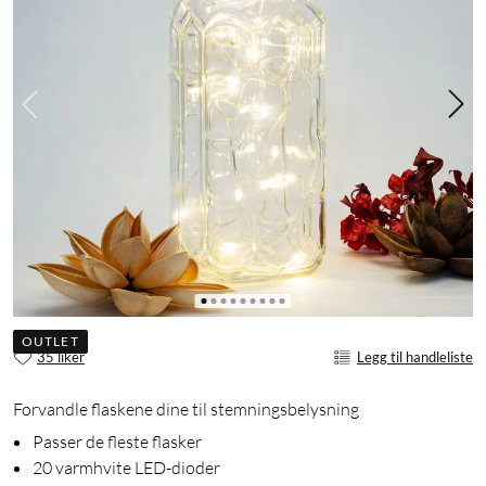
OUTLET
35 liker
Legg til handleliste
Forvandle flaskene dine til stemningsbelysning
Passer de fleste flasker
20 varmhvite LED-dioder