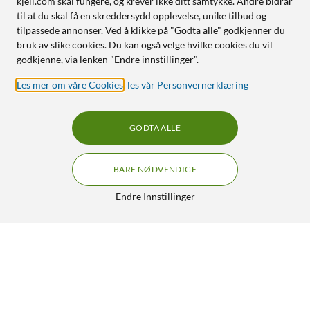
kjell.com skal fungere, og krever ikke ditt samtykke. Andre bidrar
til at du skal få en skreddersydd opplevelse, unike tilbud og
tilpassede annonser. Ved å klikke på "Godta alle" godkjenner du
bruk av slike cookies. Du kan også velge hvilke cookies du vil
godkjenne, via lenken "Endre innstillinger".
Les mer om våre Cookies
,
les vår Personvernerklæring
GODTA ALLE
BARE NØDVENDIGE
Endre Innstillinger
Rubicson Vinkork med LED-belysning
35,-
4/5
HENT