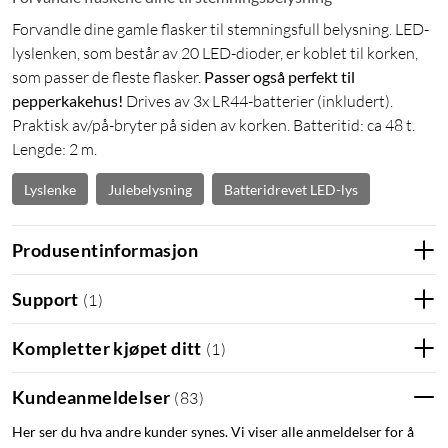
Forvandle dine gamle flasker til stemningsfull belysning. LED-
lyslenken, som består av 20 LED-dioder, er koblet til korken,
som passer de fleste flasker.
Passer også perfekt til
pepperkakehus!
Drives av 3x LR44-batterier (inkludert).
Praktisk av/på-bryter på siden av korken. Batteritid: ca 48 t.
Lengde: 2 m.
Lyslenke
Julebelysning
Batteridrevet LED-lys
Produsentinformasjon
Support
(
1
)
Kompletter kjøpet ditt
(
1
)
Kundeanmeldelser
(
83
)
Her ser du hva andre kunder synes. Vi viser alle anmeldelser for å