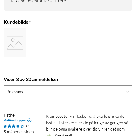
Klikk her ovenfor for å filtrere
Kundebilder
Viser 3 av 30 anmeldelser
Relevans
Kathe
Kjempesøte i vinflasker o.l.! Skulle ønske de 
Verifisert kjøper
lyste litt sterkere, er de på lenge av gangen så 
4/5
blir de også svakere over tid virker det som.
5 måneder siden
Søt detalj