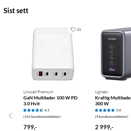
Sist sett
21
Linocell Premium
Ugreen
GaN Multilader 100 W PD
Kraftig Multilade
3.0 Hvit
300 W
4.5
5.0
(141 kundeanmeldelser)
(9 kundeanmeldelser)
799
,
-
2 999
,
-