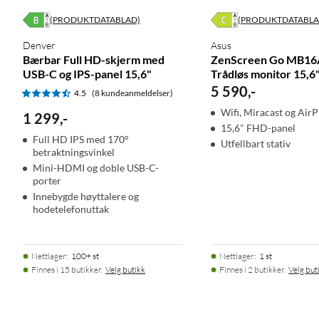
(PRODUKTDATABLAD)
(PRODUKTDATABLA
Denver
Asus
Bærbar Full HD-skjerm med
ZenScreen Go MB1
USB-C og IPS-panel 15,6"
Trådløs monitor 15,6
5 590
,
-
4.5
(8 kundeanmeldelser)
Wifi, Miracast og AirP
1 299
,
-
15,6" FHD-panel
Full HD IPS med 170°
Utfellbart stativ
betraktningsvinkel
Mini-HDMI og doble USB-C-
porter
Innebygde høyttalere og
hodetelefonuttak
Nettlager
:
100+ st
Nettlager
:
1 st
Finnes i 15 butikker.
Velg butikk
Finnes i 2 butikker.
Velg but