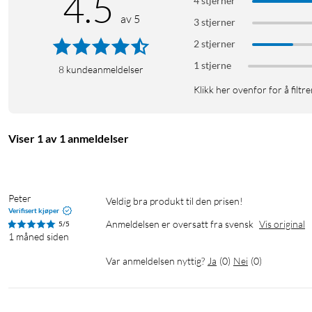
4.5
4 stjerner
kobler du til hodetelefoner via 3,5 mm-uttaket.
av 5
3 stjerner
Spesifikasjoner
2 stjerner
Skjermstørrelse: 15,6 tommer
1 stjerne
8
kundeanmeldelser
Paneltype: IPS
Klikk her ovenfor for å filtre
Oppløsning: 1920×1080 (Full HD)
Lysstyrke: 250 cd/m²
Kontrast: 1000:1
Viser 1 av 1 anmeldelser
Responstid: 30 ms
Betraktningsvinkel: 170°
Tilkoblinger: 1× mini-HDMI, 2× USB-C 3.1, 1× 3,5 mm hodetelef
Høyttalere: 2×1 W
Peter
Veldig bra produkt til den prisen!
Mål: 365×235×16 mm
Verifisert kjøper
Anmeldelsen er oversatt fra svensk
Vis original
5/5
Vekt: 940 g
1 måned siden
Energiklasse: B
Var anmeldelsen nyttig?
Ja
(
0
)
Nei
(
0
)
Effektforbruk: 6 W
I pakken