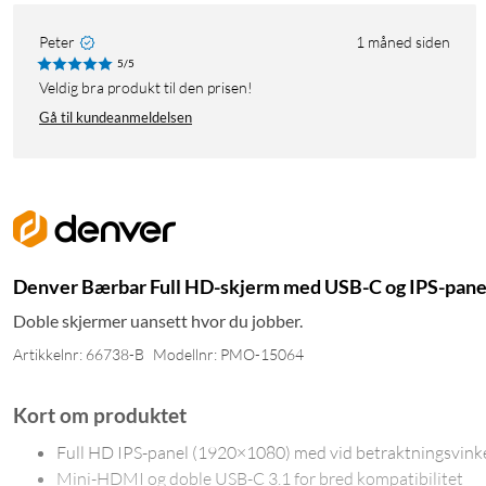
Peter
1 måned siden
5/5
Veldig bra produkt til den prisen!
Gå til kundeanmeldelsen
Denver Bærbar Full HD-skjerm med USB-C og IPS-panel
Doble skjermer uansett hvor du jobber.
Artikkelnr: 66738-B
Modellnr: PMO-15064
Kort om produktet
Full HD IPS-panel (1920×1080) med vid betraktningsvink
Mini-HDMI og doble USB-C 3.1 for bred kompatibilitet