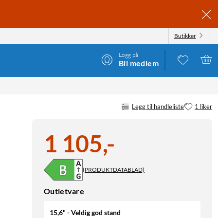
Butikker
Logg på
Bli medlem
Legg til handleliste
1 liker
1 105
,
-
(PRODUKTDATABLAD)
Outletvare
15,6" - Veldig god stand