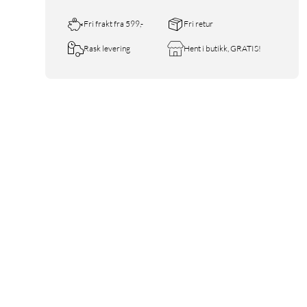
Fri frakt fra 599,-
Fri retur
Rask levering
Hent i butikk, GRATIS!