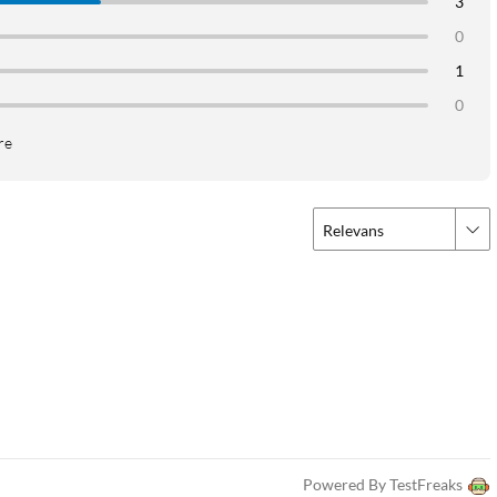
3
0
1
0
re
Relevans
oner
Powered By TestFreaks