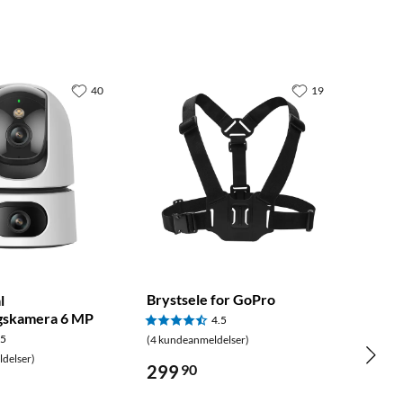
40
19
Brystsele for GoPro
l
gskamera 6 MP
4.5
.5
(4 kundeanmeldelser)
delser)
299
90