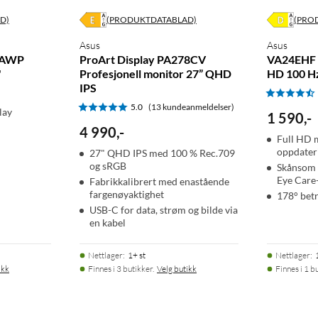
D)
(PRODUKTDATABLAD)
(PRO
Asus
Asus
6AWP
ProArt Display PA278CV
VA24EHF 
"
Profesjonell monitor 27” QHD
HD 100 H
IPS
5.0
(13 kundeanmeldelser)
lay
1 590
,
-
4 990
,
-
Full HD 
oppdater
27" QHD IPS med 100 % Rec.709
og sRGB
Skånsom 
Eye Care
Fabrikkalibrert med enastående
fargenøyaktighet
178° betr
USB-C for data, strøm og bilde via
en kabel
Nettlager
:
1+ st
Nettlager
:
ikk
Finnes i 3 butikker.
Velg butikk
Finnes i 1 bu