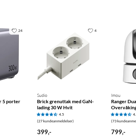
24
4
Sudio
Imou
r 5 porter
Brick grenuttak med GaN-
Ranger Dua
lading 30 W Hvit
Overvåkin
4.5
4
(27 kundeanmeldelser)
(73 kundeanmel
399
,
-
799
,
-