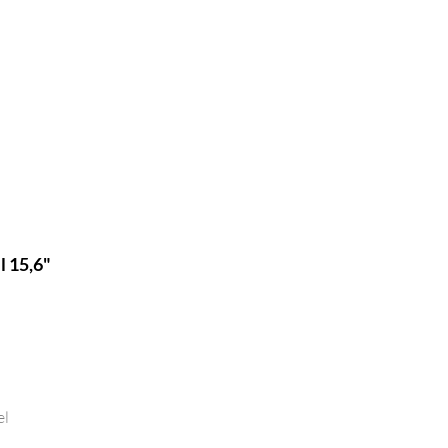
 15,6"
el