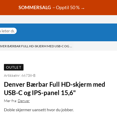
SOMMERSALG
– Opptil 50 % →
VER BÆRBAR FULL HD-SKJERM MED USB-C OG IPS-PANEL 15,6"
OUTLET
Artikkelnr: 66738-B
Denver Bærbar Full HD-skjerm med
USB-C og IPS-panel 15,6"
Mer fra:
Denver
Doble skjermer uansett hvor du jobber.