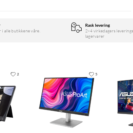
r
Rask levering
r i alle butikkene våre.
2–4 virkedagers leverings
lagervarer
2
5