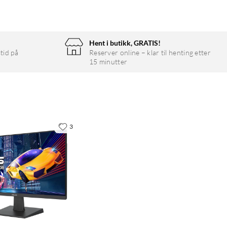
Hent i butikk, GRATIS!
tid på
Reserver online – klar til henting etter
15 minutter
3