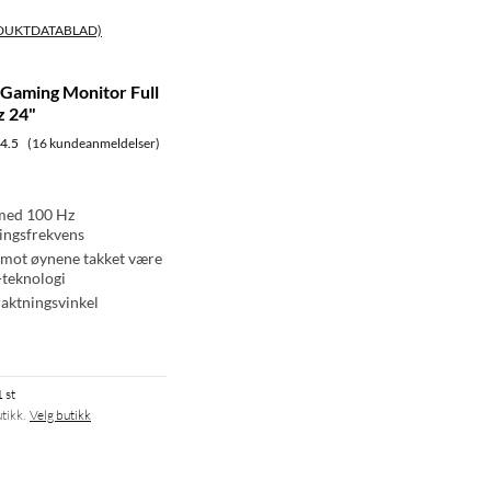
DUKTDATABLAD)
Gaming Monitor Full
z 24"
4.5
(16 kundeanmeldelser)
med 100 Hz
ingsfrekvens
mot øynene takket være
-teknologi
aktningsvinkel
1 st
tikk.
Velg butikk