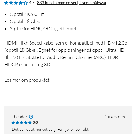
4.5
833 kundeanmeldelser
1 spørsmål/svar
|
Opptil 4K/60 Hz
Opptil 18 Gb/s
Støtte for HDR, ARC og ethernet
HDMI High Speed-kabel som er kompatibel med HDMI 2.0b
(opptil 18 Gb/s). Egnet for oppløsninger på opptil Ultra HD
4k i 60 Hz. Støtte for Audio Return Channel (ARC), HDR,
HDCP, ethernet og 3D.
Les mer om produktet
Theodor
1 uke siden
5/5
Det var et utmerket valg. Fungerer perfekt.