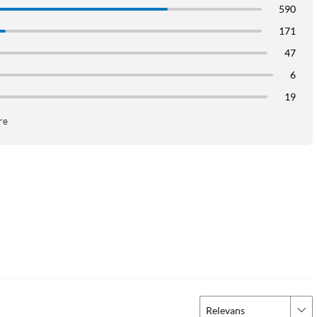
590
171
47
6
19
re
Relevans