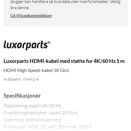
plugger kan handtere så mye data uten noe forsinkelser. Veldig
bra denne.
Gå til kundeanmeldelsen
Luxorparts HDMI-kabel med støtte for 4K/60 Hz 1 m
HDMI High Speed-kabel 18 Gb/s
Artikkelnr: 69491-A
Spesifikasjoner
Oppløsning: opptil 4K/60 Hz
Overføringshastighet: opptil 18 Gb/s
Skjerming: dobbeltskjerming
Funksjoner: HDR, 3D, ARC, Ethernet, HDCP