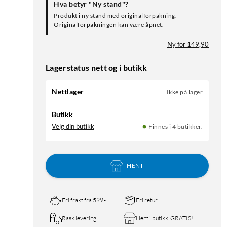
Hva betyr "Ny stand"?
Produkt i ny stand med originalforpakning.
Originalforpakningen kan være åpnet.
Ny for 149,90
Lagerstatus nett og i butikk
Nettlager
Ikke på lager
Butikk
Velg din butikk
Finnes i 4 butikker.
HENT
Fri frakt fra 599,-
Fri retur
Rask levering
Hent i butikk, GRATIS!