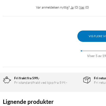
Var anmeldelsen nyttig?
Ja
(
0
)
Nei
(
0
)
VIS FLERE 
Viser 5 av 1
Fri frakt fra 599,-
Fri retu
Fri standardfrakt ved kjøp fra 599,-
Fri retu
Lignende produkter