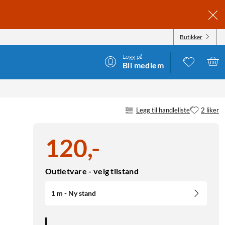
Butikker
Logg på
Bli medlem
Legg til handleliste
2 liker
120
,
-
Outletvare - velg tilstand
1 m - Ny stand