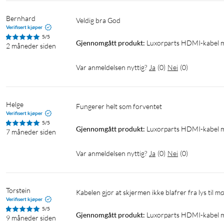
Bernhard
Veldig bra God 
Verifisert kjøper
5/5
Gjennomgått produkt:
Luxorparts HDMI-kabel m
2 måneder siden
Var anmeldelsen nyttig?
Ja
(
0
)
Nei
(
0
)
Helge
Fungerer helt som forventet
Verifisert kjøper
5/5
Gjennomgått produkt:
Luxorparts HDMI-kabel m
7 måneder siden
Var anmeldelsen nyttig?
Ja
(
0
)
Nei
(
0
)
Torstein
Kabelen gjør at skjermen ikke blafrer fra lys til mør
Verifisert kjøper
5/5
Gjennomgått produkt:
Luxorparts HDMI-kabel m
9 måneder siden