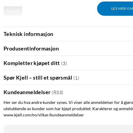
LES MER O
HDMI
Teknisk informasjon
Produsentinformasjon
Kompletter kjøpet ditt
(
3
)
Spør Kjell – still et spørsmål
(
1
)
Kundeanmeldelser
(
833
)
Her ser du hva andre kunder synes. Vi viser alle anmeldelser for å gjør
utelukkende av kunder som har kjøpt produktet. Karakterer og anmeldel
www.kjell.com/no/vilkar/kundeanmeldelser