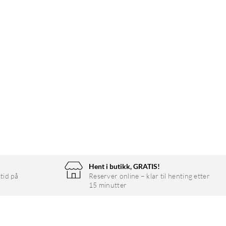
Hent i butikk, GRATIS!
tid på
Reserver online – klar til henting etter
15 minutter