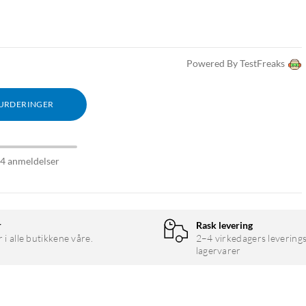
Powered By TestFreaks
VURDERINGER
94 anmeldelser
r
Rask levering
r i alle butikkene våre.
2–4 virkedagers leverings
lagervarer