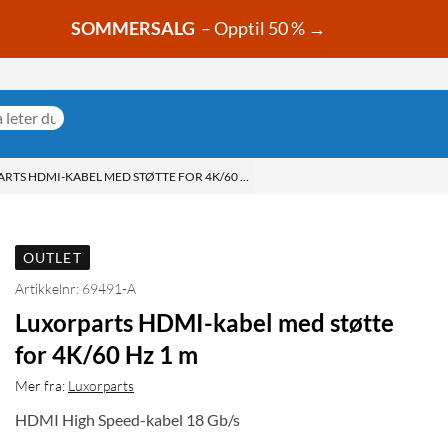
SOMMERSALG
– Opptil 50 % →
RTS HDMI-KABEL MED STØTTE FOR 4K/60 HZ 1 M
OUTLET
Artikkelnr: 69491-A
Luxorparts HDMI-kabel med støtte
for 4K/60 Hz 1 m
Mer fra:
Luxorparts
HDMI High Speed-kabel 18 Gb/s