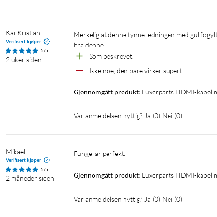
Kai-Kristian
Merkelig at denne tynne ledningen med gullfogylte HDMI plugger kan handtere så mye data uten noe forsinkelser. Veldig 
Verifisert kjøper
bra denne.
5/5
Som beskrevet.
2 uker siden
Ikke noe, den bare virker supert.
Gjennomgått produkt:
Luxorparts HDMI-kabel m
Var anmeldelsen nyttig?
Ja
(
0
)
Nei
(
0
)
Mikael
Fungerar perfekt.
Verifisert kjøper
5/5
Gjennomgått produkt:
Luxorparts HDMI-kabel m
2 måneder siden
Var anmeldelsen nyttig?
Ja
(
0
)
Nei
(
0
)