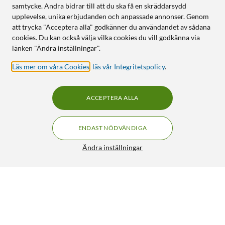
samtycke. Andra bidrar till att du ska få en skräddarsydd
upplevelse, unika erbjudanden och anpassade annonser. Genom
att trycka "Acceptera alla" godkänner du användandet av sådana
cookies. Du kan också välja vilka cookies du vill godkänna via
länken "Ändra inställningar".
Läs mer om våra Cookies
,
läs vår Integritetspolicy
.
ACCEPTERA ALLA
ENDAST NÖDVÄNDIGA
Ändra inställningar
Luxorparts HDMI-kabel med stöd för 4K/60 Hz 3 m
140:-
4.5/5
HÄMTA