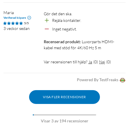
Maria
Gör det den ska. 
Verifierad köpare
Rejäla kontakter. 
5/5
3 veckor sedan
Inget negativt. 
Recenserad produkt:
Luxorparts HDMI-
kabel med stöd för 4K/60 Hz 5 m
Var recensionen till hjälp?
Ja
(
0
)
Nej
(
0
)
Powered By TestFreaks
VISA FLER RECENSIONER
Visar 3 av 194 recensioner