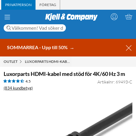
PRIVATPERSON
FÖRETAG
SOMMARREA - Upp till 50%
→
OUTLET
LUXORPARTS HDMI-KABEL MED STÖD FÖR 4K/60 HZ 3 M
Luxorparts HDMI-kabel med stöd för 4K/60 Hz 3 m
4.5
Artikelnr: 69493-C
(834 kundbetyg)