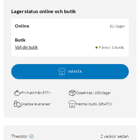
Lagerstatus online och butik
Online
Ej i lager
Butik
Välj din butik
Finns i 1 butik.
HÄMTA
Fri frakt från 599:-
Öppet köp i 100 dagar
Snabba leveranser
Hämta i butik, GRATIS!
Theodor
2 veckor sedan