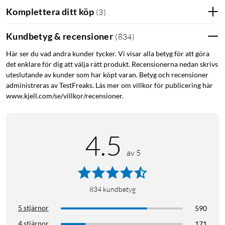
Komplettera ditt köp
(
3
)
Kundbetyg & recensioner
(
834
)
Här ser du vad andra kunder tycker. Vi visar alla betyg för att göra
det enklare för dig att välja rätt produkt. Recensionerna nedan skrivs
uteslutande av kunder som har köpt varan. Betyg och recensioner
administreras av TestFreaks. Läs mer om villkor för publicering här
www.kjell.com/se/villkor/recensioner.
4.5
av 5
834
kundbetyg
5 stjärnor
590
4 stjärnor
171