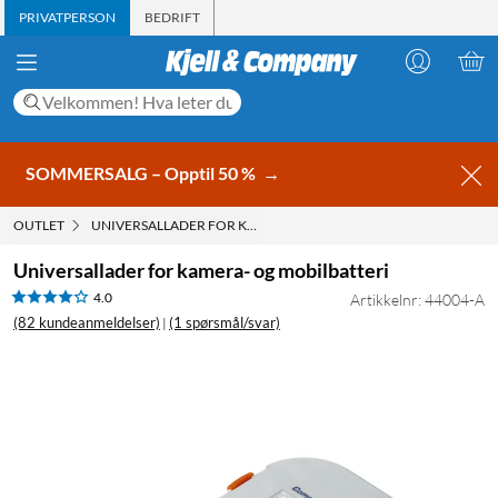
PRIVATPERSON
BEDRIFT
SOMMERSALG – Opptil 50 %
→
OUTLET
UNIVERSALLADER FOR KAMERA- OG MOBILBATTERI
Universallader for kamera- og mobilbatteri
4.0
Artikkelnr: 44004-A
(82 kundeanmeldelser)
(1 spørsmål/svar)
|