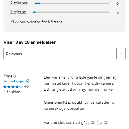
2 stjerner
6
1 stjerne
3
Klikk her ovenfor for å filtrere
Viser 3 av 18 anmeldelser
Relevans
Trine B
Den var smart for å lade gamle dingser jeg 
Verifisert kjøper
har mistet lader til. Som f.eks. div kamera. 

4/5
Litt ranglete i utforming, men den funker!
1 år siden
Gjennomgått produkt:
Universallader for 
kamera- og mobilbatteri
Var anmeldelsen nyttig?
Ja
(
2
)
Nei
(
0
)