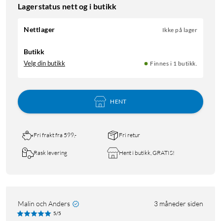
Lagerstatus nett og i butikk
Nettlager
Ikke på lager
Butikk
Velg din butikk
Finnes i 1 butikk.
HENT
Fri frakt fra 599,-
Fri retur
Rask levering
Hent i butikk, GRATIS!
Malin och Anders
3 måneder siden
5/5