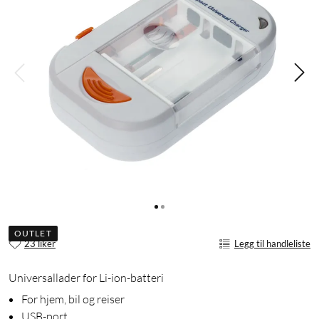
OUTLET
23 liker
Legg til handleliste
Universallader for Li-ion-batteri
For hjem, bil og reiser
USB-port