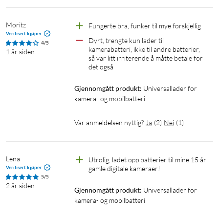
Moritz
Fungerte bra, funker til mye forskjellig 
Verifisert kjøper
Dyrt, trengte kun lader til 
4/5
kamerabatteri, ikke til andre batterier, 
1 år siden
så var litt irriterende å måtte betale for 
det også
Gjennomgått produkt:
Universallader for 
kamera- og mobilbatteri
Var anmeldelsen nyttig?
Ja
(
2
)
Nei
(
1
)
Lena 
Utrolig, ladet opp batterier til mine 15 år 
Verifisert kjøper
gamle digitale kameraer!
5/5
2 år siden
Gjennomgått produkt:
Universallader for 
kamera- og mobilbatteri