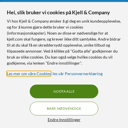
Hei, slik bruker vi cookies på Kjell & Company
Følg oss
Vi hos Kjell & Company ønsker å gi deg en unik kundeopplevelse,
og for å kunne gjøre dette bruker vi cookies
(informasjonskapsler). Noen av disse er nødvendige for at
kjell.com skal fungere, og krever ikke ditt samtykke. Andre bidrar
Handle fra:
til at du skal få en skreddersydd opplevelse, unike tilbud og
tilpassede annonser. Ved å klikke på "Godta alle" godkjenner du
Sverige
bruk av slike cookies. Du kan også velge hvilke cookies du vil
Norge
godkjenne, via lenken "Endre innstillinger".
Les mer om våre Cookies
,
les vår Personvernerklæring
GODTA ALLE
BARE NØDVENDIGE
RÅD OG TILBEHØR TIL
HJEMMEELEKTRONIKK
Filtre
Endre Innstillinger
© Copyright
2026
Kjell & Company