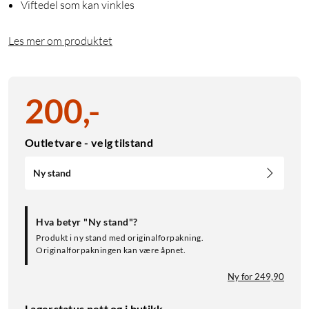
Viftedel som kan vinkles
Les mer om produktet
200
,
-
Outletvare - velg tilstand
Ny stand
Hva betyr "Ny stand"?
Produkt i ny stand med originalforpakning.
Originalforpakningen kan være åpnet.
Ny for 249,90
Lagerstatus nett og i butikk