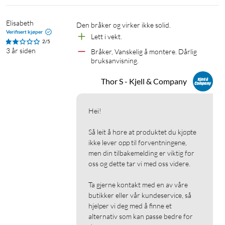
Elisabeth
Den bråker og virker ikke solid.
Verifisert kjøper
Lett i vekt.
2/5
3 år siden
Bråker, Vanskelig å montere. Dårlig 
bruksanvisning.
Thor S - Kjell & Company
Hei!

Så leit å høre at produktet du kjøpte 
ikke lever opp til forventningene, 
men din tilbakemelding er viktig for 
oss og dette tar vi med oss videre.

Ta gjerne kontakt med en av våre 
butikker eller vår kundeservice, så 
hjelper vi deg med å finne et 
alternativ som kan passe bedre for 