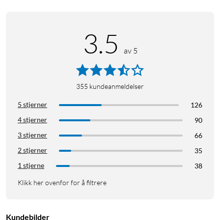
3.5
av 5
355
kundeanmeldelser
5 stjerner
126
4 stjerner
90
3 stjerner
66
2 stjerner
35
1 stjerne
38
Klikk her ovenfor for å filtrere
Kundebilder