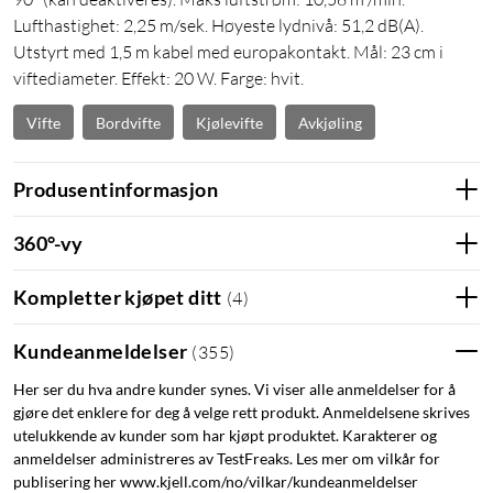
Lufthastighet: 2,25 m/sek. Høyeste lydnivå: 51,2 dB(A).
Utstyrt med 1,5 m kabel med europakontakt. Mål: 23 cm i
viftediameter. Effekt: 20 W. Farge: hvit.
Vifte
Bordvifte
Kjølevifte
Avkjøling
Produsentinformasjon
360°-vy
Kompletter kjøpet ditt
(
4
)
Kundeanmeldelser
(
355
)
Her ser du hva andre kunder synes. Vi viser alle anmeldelser for å
gjøre det enklere for deg å velge rett produkt. Anmeldelsene skrives
utelukkende av kunder som har kjøpt produktet. Karakterer og
anmeldelser administreres av TestFreaks. Les mer om vilkår for
publisering her www.kjell.com/no/vilkar/kundeanmeldelser