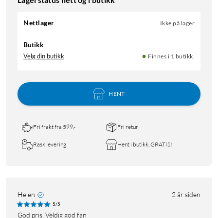
Nettlager
Ikke på lager
Butikk
Velg din butikk
Finnes i 1 butikk.
HENT
Fri frakt fra 599,-
Fri retur
Rask levering
Hent i butikk, GRATIS!
Helen
2 år siden
5/5
God pris. Veldig god fan