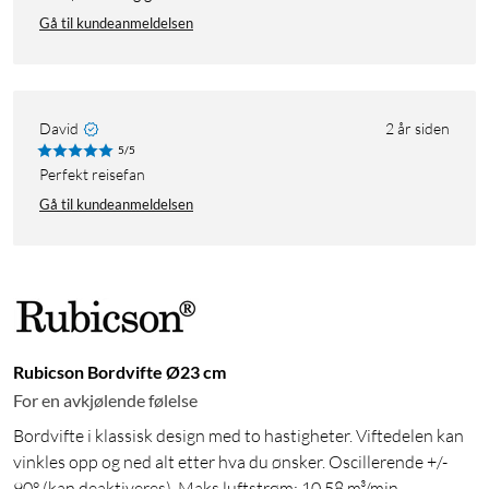
Gå til kundeanmeldelsen
David
2 år siden
5/5
Perfekt reisefan
Gå til kundeanmeldelsen
Rubicson Bordvifte Ø23 cm
For en avkjølende følelse
Bordvifte i klassisk design med to hastigheter. Viftedelen kan
vinkles opp og ned alt etter hva du ønsker. Oscillerende +/-
90° (kan deaktiveres). Maks luftstrøm: 10,58 m³/min.