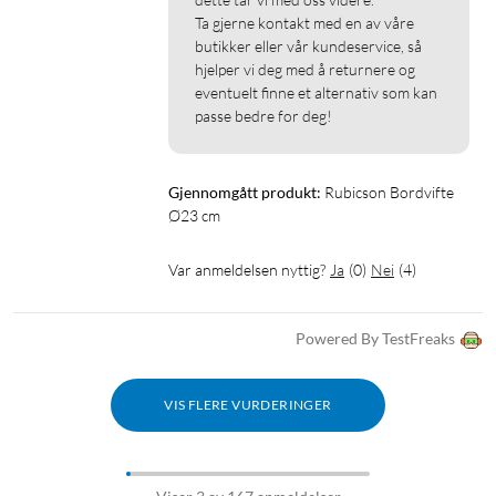
Ta gjerne kontakt med en av våre 
butikker eller vår kundeservice, så 
hjelper vi deg med å returnere og 
eventuelt finne et alternativ som kan 
passe bedre for deg!
Gjennomgått produkt:
Rubicson Bordvifte 
Ø23 cm
Var anmeldelsen nyttig?
Ja
(
0
)
Nei
(
4
)
Powered By TestFreaks
VIS FLERE VURDERINGER