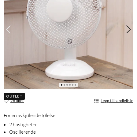
OUTLET
28 liker
Legg til handleliste
For en avkjølende følelse
2 hastigheter
Oscillerende