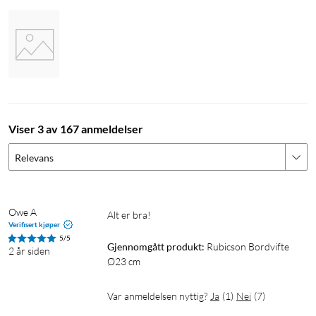
Viser 3 av 167 anmeldelser
Relevans
Owe A
Alt er bra!
Verifisert kjøper
5/5
Gjennomgått produkt:
Rubicson Bordvifte 
2 år siden
Ø23 cm
Var anmeldelsen nyttig?
Ja
(
1
)
Nei
(
7
)