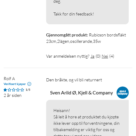
deg.

Takk for din feedback!
Gjennomgått produkt:
Rubicson bordsfläkt 
23cm,2lägen,oscillerande,35w
Var anmeldelsen nyttig?
Ja
(
0
)
Nei
(
4
)
Rolf A
Den bråkte, og vil bli returnert
Verifisert kjøper
1/5
Sven Arild Ø, Kjell & Company
2 år siden
Heisann!

Så leit å høre at produktet du kjøpte 
ikke lever opp til forventningene, din 
tilbakemelding er viktig for oss og 
dette tar vi med oss videre.
