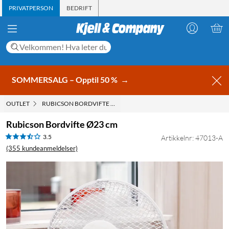
PRIVATPERSON
BEDRIFT
SOMMERSALG – Opptil 50 %
→
OUTLET
RUBICSON BORDVIFTE Ø23 CM
Rubicson Bordvifte Ø23 cm
3.5
Artikkelnr: 47013-A
(355 kundeanmeldelser)