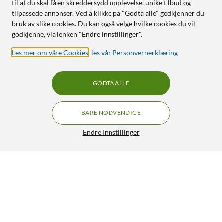
til at du skal få en skreddersydd opplevelse, unike tilbud og
tilpassede annonser. Ved å klikke på "Godta alle" godkjenner du
bruk av slike cookies. Du kan også velge hvilke cookies du vil
godkjenne, via lenken "Endre innstillinger".
Les mer om våre Cookies
,
les vår Personvernerklæring
GODTA ALLE
BARE NØDVENDIGE
Endre Innstillinger
Rubicson Bordvifte Ø23 cm
200,-
3.5/5
HENT