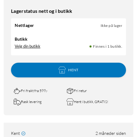
Lagerstatus nett og i butikk
Nettlager
Ikke på lager
Butikk
Velg din butikk
Finnes i 1 butikk.
HENT
Fri frakt fra 599,-
Fri retur
Rask levering
Hent i butikk, GRATIS!
Kent
2 måneder siden