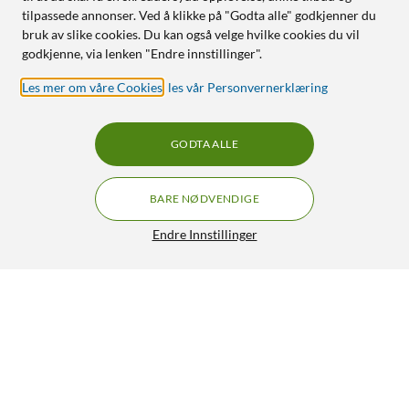
tilpassede annonser. Ved å klikke på "Godta alle" godkjenner du
bruk av slike cookies. Du kan også velge hvilke cookies du vil
godkjenne, via lenken "Endre innstillinger".
Les mer om våre Cookies
,
les vår Personvernerklæring
GODTA ALLE
BARE NØDVENDIGE
Endre Innstillinger
Rubicson Værstasjon med stor skjerm
300,-
4/5
HENT