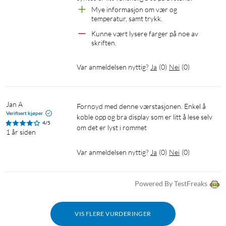
Mye informasjon om vær og 
temperatur, samt trykk.
Kunne vært lysere farger på noe av 
skriften.
Var anmeldelsen nyttig?
Ja
(
0
)
Nei
(
0
)
Jan A
Fornøyd med denne værstasjonen. Enkel å 
Verifisert kjøper
koble opp og bra display som er litt å lese selv 
4/5
om det er lyst i rommet
1 år siden
Var anmeldelsen nyttig?
Ja
(
0
)
Nei
(
0
)
Powered By TestFreaks
VIS FLERE VURDERINGER