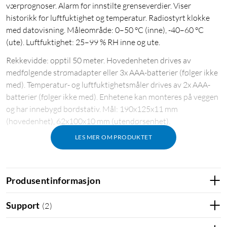
værprognoser. Alarm for innstilte grenseverdier. Viser
historikk for luftfuktighet og temperatur. Radiostyrt klokke
med datovisning. Måleområde: 0–50 °C (inne), -40–60 °C
(ute). Luftfuktighet: 25–99 % RH inne og ute.
Rekkevidde: opptil 50 meter. Hovedenheten drives av
medfølgende strømadapter eller 3x AAA-batterier (følger ikke
med). Temperatur- og luftfuktighetsmåler drives av 2x AAA-
batterier (følger ikke med). Enhetene kan monteres på veggen
og har innebygd bordstativ. Mål: 190x125x11 mm
(hovedenhet), 62x100x10 mm (utendørsenhet).
LES MER OM PRODUKTET
Produsentinformasjon
Support
(
2
)