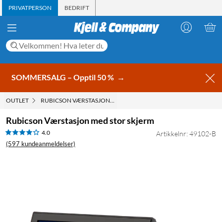
PRIVATPERSON
BEDRIFT
SOMMERSALG – Opptil 50 %
→
OUTLET
RUBICSON VÆRSTASJON MED STOR SKJERM
Rubicson Værstasjon med stor skjerm
4.0
Artikkelnr: 49102-B
(597 kundeanmeldelser)