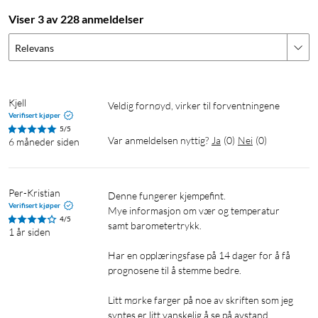
Viser 3 av 228 anmeldelser
Relevans
Kjell
Veldig fornøyd, virker til forventningene 
Verifisert kjøper
5/5
Var anmeldelsen nyttig?
Ja
(
0
)
Nei
(
0
)
6 måneder siden
Per-Kristian
Denne fungerer kjempefint.

Verifisert kjøper
Mye informasjon om vær og temperatur 
4/5
samt barometertrykk.

1 år siden
Har en opplæringsfase på 14 dager for å få 
prognosene til å stemme bedre.

Litt mørke farger på noe av skriften som jeg 
syntes er litt vanskelig å se på avstand.