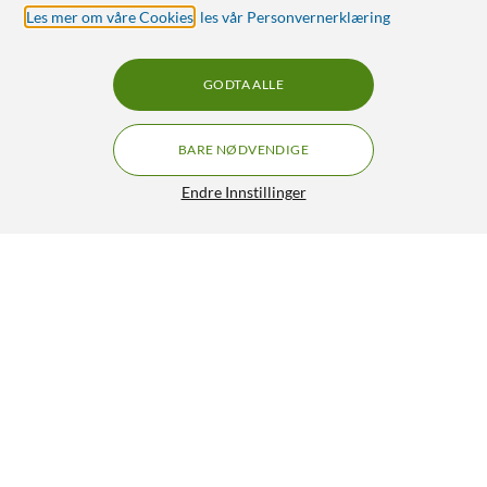
Les mer om våre Cookies
,
les vår Personvernerklæring
GODTA ALLE
BARE NØDVENDIGE
Endre Innstillinger
JBL JR470NC Trådløse hodetelefoner med
volumbegrensning og ANC Rosa
450,-
4.5/5
HENT