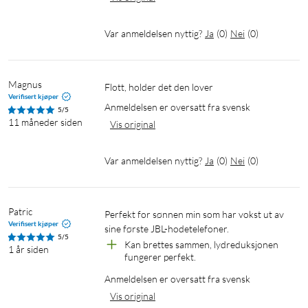
Var anmeldelsen nyttig?
Ja
(
0
)
Nei
(
0
)
Magnus
Flott, holder det den lover
Verifisert kjøper
Anmeldelsen er oversatt fra svensk
5/5
11 måneder siden
Vis original
Var anmeldelsen nyttig?
Ja
(
0
)
Nei
(
0
)
Patric
Perfekt for sønnen min som har vokst ut av 
Verifisert kjøper
sine første JBL-hodetelefoner.
5/5
Kan brettes sammen, lydreduksjonen 
1 år siden
fungerer perfekt.
Anmeldelsen er oversatt fra svensk
Vis original