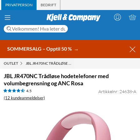
PRIVATPERSON
BEDRIFT
SOMMERSALG – Opptil 50 %
→
OUTLET
JBL JR470NC TRÅDLØSE HODETELEFONER MED VOLUMBEGREN
JBL JR470NC Trådløse hodetelefoner med
volumbegrensning og ANC Rosa
4.5
Artikkelnr: 24638-A
(12 kundeanmeldelser)