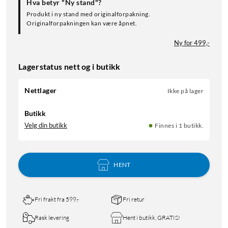
Hva betyr "Ny stand"?
Produkt i ny stand med originalforpakning.
Originalforpakningen kan være åpnet.
Ny for 499,-
Lagerstatus nett og i butikk
Nettlager
Ikke på lager
Butikk
Velg din butikk
Finnes i 1 butikk.
HENT
Fri frakt fra 599,-
Fri retur
Rask levering
Hent i butikk, GRATIS!