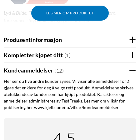
Lyd & Bilde: ”Topp kvalitet i alle ledd: både bærekomfort,
LES MER OM PRODUKTET
funksjoner, støyreduksjon og lyd er utmerket."
Produsentinformasjon
Spesifikasjoner
Batteritid: opptil 50 timer (34 timer ANC)
Kompletter kjøpet ditt
(
1
)
Ladetid: under 2 timer.
Driverstørrelse: 32 mm
Kundeanmeldelser
(
12
)
Dynamisk frekvensområde: 20 Hz – 20 kHz
Her ser du hva andre kunder synes. Vi viser alle anmeldelser for å
Impedans: 35 ohm
gjøre det enklere for deg å velge rett produkt. Anmeldelsene skrives
Bluetooth 5.3
utelukkende av kunder som har kjøpt produktet. Karakterer og
Leveres med AUX-kabel og USB-C-ladekabel
anmeldelser administreres av TestFreaks. Les mer om vilkår for
publisering her www.kjell.com/no/vilkar/kundeanmeldelser
4.5