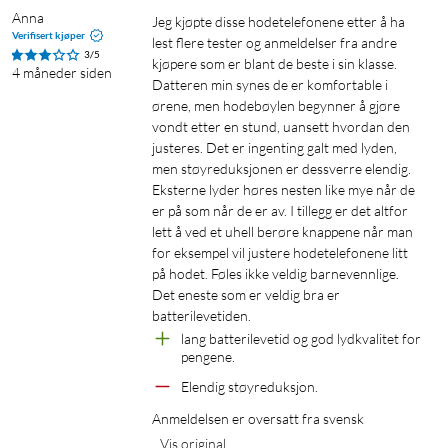
Anna
Jeg kjøpte disse hodetelefonene etter å ha 
Verifisert kjøper
lest flere tester og anmeldelser fra andre 
3/5
kjøpere som er blant de beste i sin klasse. 
4 måneder siden
Datteren min synes de er komfortable i 
ørene, men hodebøylen begynner å gjøre 
vondt etter en stund, uansett hvordan den 
justeres. Det er ingenting galt med lyden, 
men støyreduksjonen er dessverre elendig. 
Eksterne lyder høres nesten like mye når de 
er på som når de er av. I tillegg er det altfor 
lett å ved et uhell berøre knappene når man 
for eksempel vil justere hodetelefonene litt 
på hodet. Føles ikke veldig barnevennlige. 
Det eneste som er veldig bra er 
batterilevetiden.
lang batterilevetid og god lydkvalitet for 
pengene.
Elendig støyreduksjon.
Anmeldelsen er oversatt fra svensk
Vis original