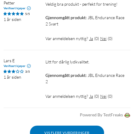
Petter
Veldig bra produkt - perfekt for trening!
Verifisert kjøper
5/5
Gjennomgått produkt:
JBL Endurance Race 
1 år siden
2 Svart
Var anmeldelsen nyttig?
Ja
(
0
)
Nei
(
0
)
Lars E
Litt for dårlig lydkvalitet.
Verifisert kjøper
3/5
Gjennomgått produkt:
JBL Endurance Race 
1 år siden
2
Var anmeldelsen nyttig?
Ja
(
0
)
Nei
(
0
)
Powered By TestFreaks
VIS FLERE VURDERINGER