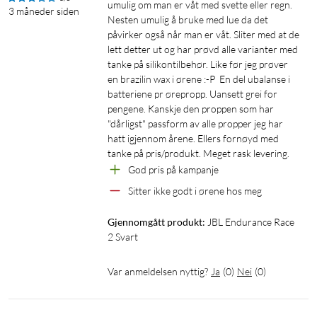
umulig om man er våt med svette eller regn. 
3 måneder siden
Nesten umulig å bruke med lue da det 
påvirker også når man er våt. Sliter med at de 
lett detter ut og har prøvd alle varianter med 
tanke på silikontilbehør. Like før jeg prøver 
en brazilin wax i ørene :-P  En del ubalanse i 
batteriene pr ørepropp. Uansett grei for 
pengene. Kanskje den proppen som har 
"dårligst" passform av alle propper jeg har 
hatt igjennom årene. Ellers fornøyd med 
tanke på pris/produkt. Meget rask levering.
God pris på kampanje
Sitter ikke godt i ørene hos meg
Gjennomgått produkt:
JBL Endurance Race 
2 Svart
Var anmeldelsen nyttig?
Ja
(
0
)
Nei
(
0
)