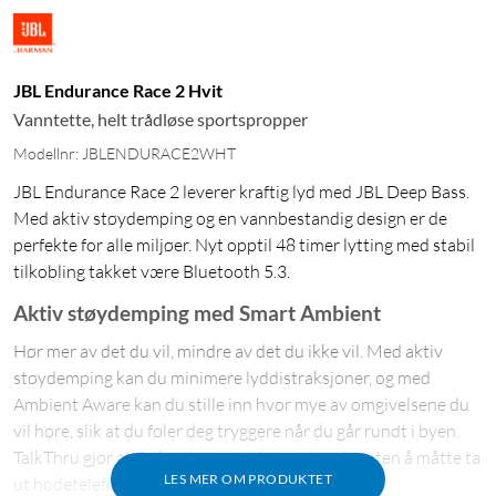
JBL Endurance Race 2 Hvit
Vanntette, helt trådløse sportspropper
Modellnr: JBLENDURACE2WHT
JBL Endurance Race 2 leverer kraftig lyd med JBL Deep Bass.
Med aktiv støydemping og en vannbestandig design er de
perfekte for alle miljøer. Nyt opptil 48 timer lytting med stabil
tilkobling takket være Bluetooth 5.3.
Aktiv støydemping med Smart Ambient
Hør mer av det du vil, mindre av det du ikke vil. Med aktiv
støydemping kan du minimere lyddistraksjoner, og med
Ambient Aware kan du stille inn hvor mye av omgivelsene du
vil høre, slik at du føler deg tryggere når du går rundt i byen.
TalkThru gjør at du kan ha samtaler med andre uten å måtte ta
LES MER OM PRODUKTET
ut hodetelefonene.