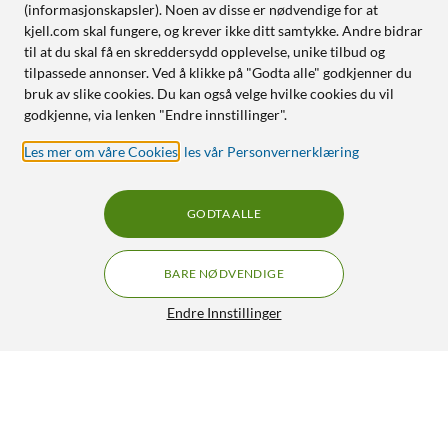
(informasjonskapsler). Noen av disse er nødvendige for at
kjell.com skal fungere, og krever ikke ditt samtykke. Andre bidrar
til at du skal få en skreddersydd opplevelse, unike tilbud og
tilpassede annonser. Ved å klikke på "Godta alle" godkjenner du
bruk av slike cookies. Du kan også velge hvilke cookies du vil
godkjenne, via lenken "Endre innstillinger".
Les mer om våre Cookies
,
les vår Personvernerklæring
GODTA ALLE
BARE NØDVENDIGE
Endre Innstillinger
JBL Endurance Race 2 Hvit
672,-
4/5
HENT