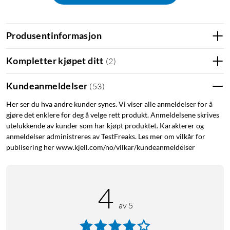
JBL Headphones App
Produsentinformasjon
Tilpass lytteopplevelsen din med appen JBL Headphones.
Juster innstillinger og still inn EQ etter egen smak.
Kompletter kjøpet ditt
(
2
)
4 mikrofoner for perfekte talesamtaler
Kundeanmeldelser
(
53
)
Problemfrie samtaler i stereo. Endurance Race er utstyrt med
Her ser du hva andre kunder synes. Vi viser alle anmeldelser for å
4 mikrofoner, slik at du alltid har klar stemme i samtaler.
gjøre det enklere for deg å velge rett produkt. Anmeldelsene skrives
utelukkende av kunder som har kjøpt produktet. Karakterer og
Spesifikasjoner
anmeldelser administreres av TestFreaks. Les mer om vilkår for
publisering her www.kjell.com/no/vilkar/kundeanmeldelser
Batteritid: opptil 48 timer med batterietuiet (12 + 36 timer
med støydemping av)
Ladetid: ca. 2 timer
Hurtiglading: 10 min gir 2 timer
4
Driverstørrelse: 6,8 mm
av 5
Dynamisk frekvensområde: 20 Hz – 20 kHz
Impedans: 16 ohm