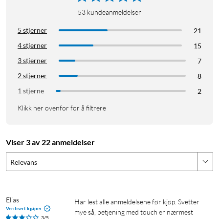
Bluetooth 5.3
53
kundeanmeldelser
Leveres med USB-C-kabel og hodetelefonputer i ulike
størrelser
5 stjerner
21
4 stjerner
15
3 stjerner
7
2 stjerner
8
1 stjerne
2
Klikk her ovenfor for å filtrere
Viser 3 av 22 anmeldelser
Relevans
Elias
Har lest alle anmeldelsene før kjøp. Svetter 
Verifisert kjøper
mye så, betjening med touch er nærmest 
3/5