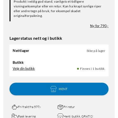
Produkt i veldig god stand, vanligvis et tidligere
visningseksemplar eller en retur. Kan ha knapt synlige riper
eller andre tegn på bruk, for eksempel skadet
originalforpakning.
Ny for 790,-
Lagerstatus nett og i butikk
Nettlager
Ikke på lager
Butikk
Velg din butikk
Finnes i 1 butikk.
HENT
Fri frakt fra 599,-
Fri retur
Rask levering
Hent i butikk, GRATIS!