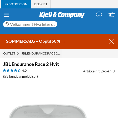
PRIVATPERSON
BEDRIFT
SOMMERSALG – Opptil 50 %
→
OUTLET
JBL ENDURANCE RACE 2 HVIT
JBL Endurance Race 2 Hvit
4.0
Artikkelnr: 24647-B
(53 kundeanmeldelser)