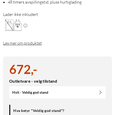
48 timers avspillingstid, pluss hurtiglading
Lader ikke inkludert
2.5
-
5
W
Les mer om produktet
672
,
-
Outletvare - velg tilstand
Hvit - Veldig god stand
Hva betyr "Veldig god stand"?