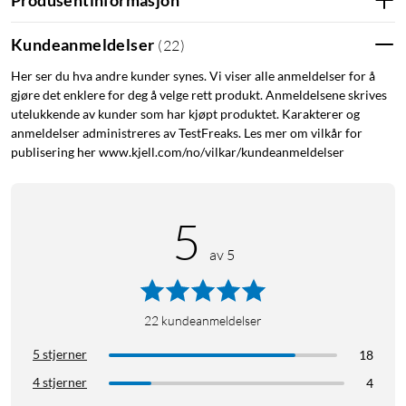
Mål: 228,8 x 98,5 x 94,0 mm
Vekt: 990 g
Kundeanmeldelser
(
22
)
Her ser du hva andre kunder synes. Vi viser alle anmeldelser for å
gjøre det enklere for deg å velge rett produkt. Anmeldelsene skrives
utelukkende av kunder som har kjøpt produktet. Karakterer og
anmeldelser administreres av TestFreaks. Les mer om vilkår for
publisering her www.kjell.com/no/vilkar/kundeanmeldelser
5
av 5
22
kundeanmeldelser
5 stjerner
18
4 stjerner
4