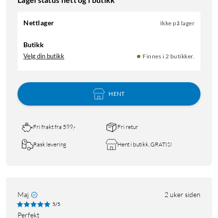
Nettlager
Ikke på lager
Butikk
Velg din butikk
Finnes i 2 butikker.
HENT
Fri frakt fra 599,-
Fri retur
Rask levering
Hent i butikk, GRATIS!
Maj
2 uker siden
5/5
Perfekt