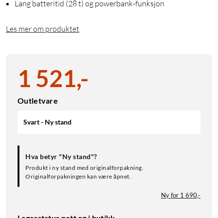
Lang batteritid (28 t) og powerbank-funksjon
Les mer om produktet
1 521
,
-
Outletvare
Svart - Ny stand
Hva betyr "Ny stand"?
Produkt i ny stand med originalforpakning.
Originalforpakningen kan være åpnet.
Ny for 1 690,-
Lagerstatus nett og i butikk