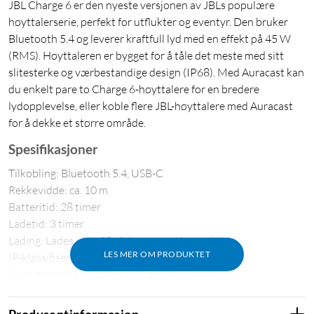
JBL Charge 6 er den nyeste versjonen av JBLs populære
høyttalerserie, perfekt for utflukter og eventyr. Den bruker
Bluetooth 5.4 og leverer kraftfull lyd med en effekt på 45 W
(RMS). Høyttaleren er bygget for å tåle det meste med sitt
slitesterke og værbestandige design (IP68). Med Auracast kan
du enkelt pare to Charge 6-høyttalere for en bredere
lydopplevelse, eller koble flere JBL-høyttalere med Auracast
for å dekke et større område.
Spesifikasjoner
Tilkobling: Bluetooth 5.4, USB-C
Rekkevidde: ca. 10 m
Batteritid: 28 timer
Ladetid: 3 timer
Lading: Lades via USB-C (kabel medfølger ikke)
LES MER OM PRODUKTET
IP-klassifisering: IP68
Frekvensområde: 56 Hz – 12 kHz
Høyttalerelementer: 53 x 93 mm bass, 20 mm diskant
Effekt: 45 W
Produsentinformasjon