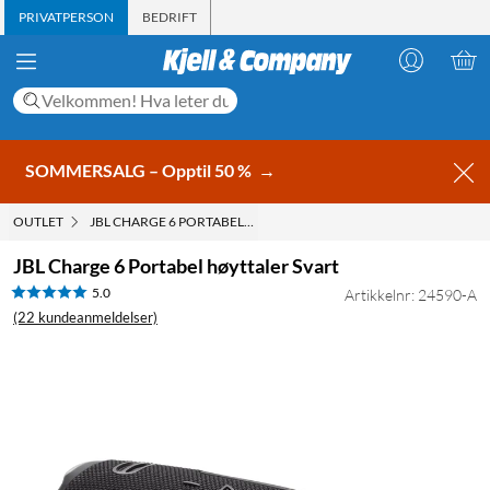
PRIVATPERSON
BEDRIFT
SOMMERSALG – Opptil 50 %
→
OUTLET
JBL CHARGE 6 PORTABEL HØYTTALER SVART
JBL Charge 6 Portabel høyttaler Svart
5.0
Artikkelnr: 24590-A
(22 kundeanmeldelser)