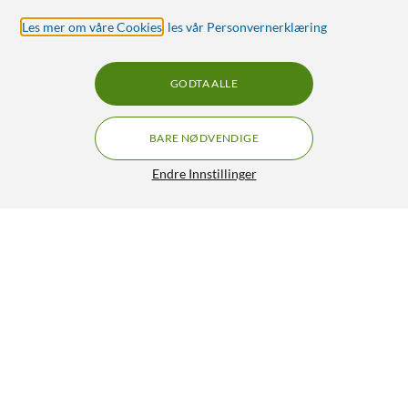
Les mer om våre Cookies
,
les vår Personvernerklæring
GODTA ALLE
BARE NØDVENDIGE
Endre Innstillinger
JBL Charge 6 Portabel høyttaler Svart
1 521,-
5/5
HENT