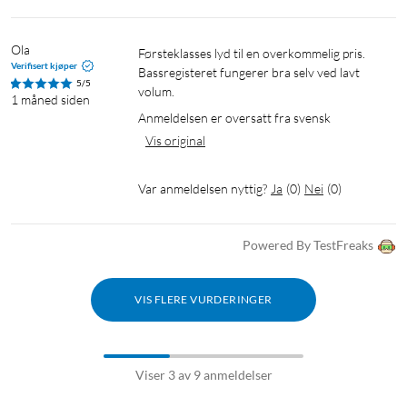
Ola
Førsteklasses lyd til en overkommelig pris. 
Verifisert kjøper
Bassregisteret fungerer bra selv ved lavt 
5/5
volum.
1 måned siden
Anmeldelsen er oversatt fra svensk
Vis original
Var anmeldelsen nyttig?
Ja
(
0
)
Nei
(
0
)
Powered By TestFreaks
VIS FLERE VURDERINGER
Viser 3 av 9 anmeldelser