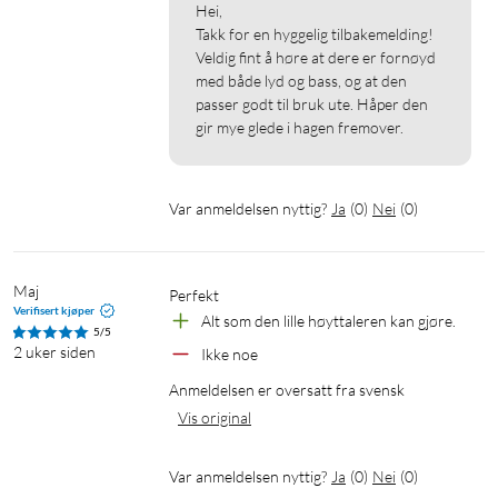
Hei,

Takk for en hyggelig tilbakemelding! 
Veldig fint å høre at dere er fornøyd 
med både lyd og bass, og at den 
passer godt til bruk ute. Håper den 
gir mye glede i hagen fremover.
Var anmeldelsen nyttig?
Ja
(
0
)
Nei
(
0
)
Maj
Perfekt
Verifisert kjøper
Alt som den lille høyttaleren kan gjøre.
5/5
2 uker siden
Ikke noe
Anmeldelsen er oversatt fra svensk
Vis original
Var anmeldelsen nyttig?
Ja
(
0
)
Nei
(
0
)