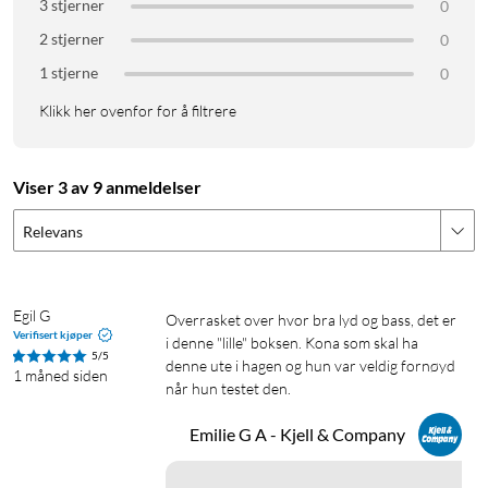
3 stjerner
0
2 stjerner
0
1 stjerne
0
Klikk her ovenfor for å filtrere
Viser 3 av 9 anmeldelser
Relevans
Egil G
Overrasket over hvor bra lyd og bass, det er 
Verifisert kjøper
i denne "lille" boksen. Kona som skal ha 
5/5
denne ute i hagen og hun var veldig fornøyd 
1 måned siden
når hun testet den.
Emilie G A - Kjell & Company