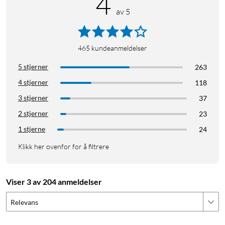
4
av 5
465
kundeanmeldelser
5 stjerner
263
4 stjerner
118
3 stjerner
37
2 stjerner
23
1 stjerne
24
Klikk her ovenfor for å filtrere
Viser 3 av 204 anmeldelser
Relevans