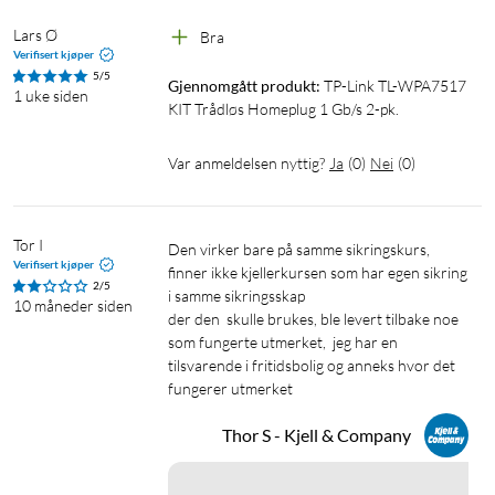
Lars Ø
Bra
Verifisert kjøper
5/5
Gjennomgått produkt:
TP-Link TL-WPA7517 
1 uke siden
KIT Trådløs Homeplug 1 Gb/s 2-pk.
Var anmeldelsen nyttig?
Ja
(
0
)
Nei
(
0
)
Tor I
Den virker bare på samme sikringskurs, 
Verifisert kjøper
finner ikke kjellerkursen som har egen sikring 
2/5
i samme sikringsskap

10 måneder siden
der den  skulle brukes, ble levert tilbake noe 
som fungerte utmerket,  jeg har en 
tilsvarende i fritidsbolig og anneks hvor det 
fungerer utmerket 
Thor S - Kjell & Company