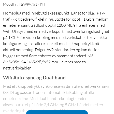
Modellnr: TL-WPA7517 KIT
Homeplug med innebygd aksesspunkt. Egnet for bl.a. IPTV-
trafikk og bedre wifi-dekning. Støtte for opptil 1 Gb/s mellom
enhetene, samt trådløst opptil 1200 Mb/s fra enheten med
Wifi. Utstyrt med en nettverksport med overføringshastighet
på 1 Gb/s for viderekobling med nettverkskabel. Krever ikke
konfigurering. Installeres enkelt med et knappetrykk på
aktuell homeplug. Følger AV2-standarden og kan derfor
bygges ut med flere enheter av samme standard. Mål:
69,5x35x124,1/65x28,5x52 mm. Leveres med to
nettverkskabler.
Wifi Auto-sync og Dual-band
Med ett knappetrykk synkroniseres din ruters nettverksnavn
(SSID) og passord for en automatisk tilkobling til alle
enhetene dine. Med dual-band-teknologi sender
aksesspunktet på både 2,4 GHz- og 5 GHz-båndet med en
overføringshastighet på opptil 1200 Mb/s.