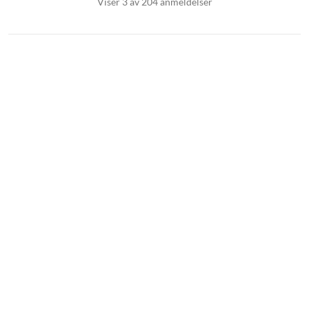
Viser 3 av 204 anmeldelser