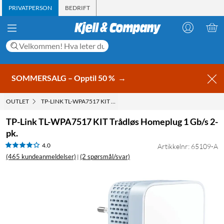
PRIVATPERSON
BEDRIFT
SOMMERSALG – Opptil 50 %
→
OUTLET
TP-LINK TL-WPA7517 KIT TRÅDLØS HOMEPLUG 1 GB/S 2-PK.
TP-Link TL-WPA7517 KIT Trådløs Homeplug 1 Gb/s 2-
pk.
4.0
Artikkelnr: 65109-A
(465 kundeanmeldelser)
(2 spørsmål/svar)
|