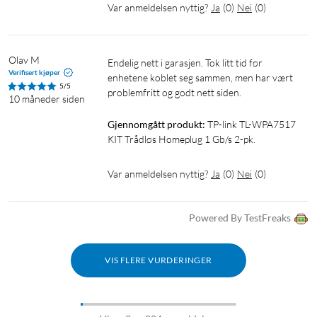
Var anmeldelsen nyttig?
Ja
(
0
)
Nei
(
0
)
Olav M
Endelig nett i garasjen. Tok litt tid før 
Verifisert kjøper
enhetene koblet seg sammen, men har vært 
5/5
problemfritt og godt nett siden. 
10 måneder siden
Gjennomgått produkt:
TP-link TL-WPA7517 
KIT Trådløs Homeplug 1 Gb/s 2-pk.
Var anmeldelsen nyttig?
Ja
(
0
)
Nei
(
0
)
Powered By TestFreaks
VIS FLERE VURDERINGER