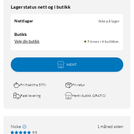
Lagerstatus nett og i butikk
Nettlager
Ikke på lager
Butikk
Velg din butikk
Finnes i 4 butikker.
HENT
Fri frakt fra 599,-
Fri retur
Rask levering
Hent i butikk, GRATIS!
Nicke
1 måned siden
5/5