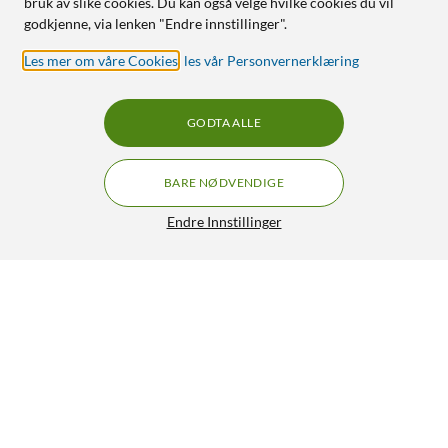
bruk av slike cookies. Du kan også velge hvilke cookies du vil
godkjenne, via lenken "Endre innstillinger".
Les mer om våre Cookies
,
les vår Personvernerklæring
GODTA ALLE
BARE NØDVENDIGE
Endre Innstillinger
TP-Link TL-WPA7517 KIT Trådløs Homeplug 1 Gb/s 2-pk.
630,-
4/5
HENT