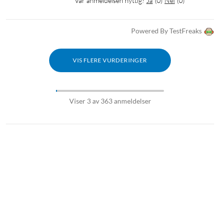
Var anmeldelsen nyttig?
Ja
(
0
)
Nei
(
0
)
Powered By TestFreaks
VIS FLERE VURDERINGER
Viser 3 av 363 anmeldelser