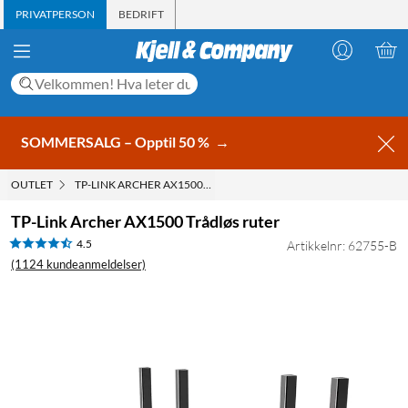
PRIVATPERSON
BEDRIFT
SOMMERSALG – Opptil 50 %
→
OUTLET
TP-LINK ARCHER AX1500 TRÅDLØS RUTER
TP-Link Archer AX1500 Trådløs ruter
4.5
Artikkelnr: 62755-B
(1124 kundeanmeldelser)