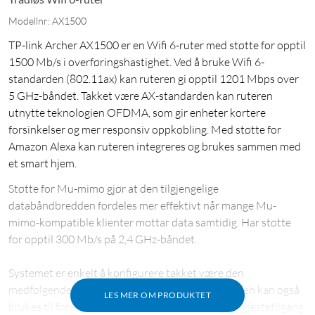
Modellnr: AX1500
TP-link Archer AX1500 er en Wifi 6-ruter med støtte for opptil
1500 Mb/s i overføringshastighet. Ved å bruke Wifi 6-
standarden (802.11ax) kan ruteren gi opptil 1201 Mbps over
5 GHz-båndet. Takket være AX-standarden kan ruteren
utnytte teknologien OFDMA, som gir enheter kortere
forsinkelser og mer responsiv oppkobling. Med støtte for
Amazon Alexa kan ruteren integreres og brukes sammen med
et smart hjem.
Støtte for Mu-mimo gjør at den tilgjengelige
databåndbredden fordeles mer effektivt når mange Mu-
mimo-kompatible klienter mottar data samtidig. Har støtte
for opptil 300 Mb/s på 2,4 GHz-båndet.
Systemet er enkelt å konfigurere takket være den
medfølgende appen Tether (Android og iOS). Appen kan også
LES MER OM PRODUKTET
brukes til foreldrekontroll, enhetsprioritering og gjestetilgang.