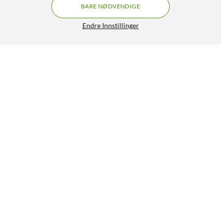
BARE NØDVENDIGE
Endre Innstillinger
TP-Link Archer AX1500 Trådløs ruter
850,-
4.5/5
HENT
Lignende produkter
SPAR 400 KR
49
16