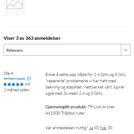
Viser 3 av 363 anmeldelser
Relevans
Ole A
Enkel å sette opp, både for 2.4 GHz og 5 Ghz, 
Verifisert kjøper
"reparerte" problemene vi har hatt med 
5/5
dekning og stabilitet i nettverket vårt, kjører 
1 måned siden
også med 3x mesh 2.4 og 5 GHz.
Gjennomgått produkt:
TP-Link Archer 
AX1500 Trådløs ruter
Var anmeldelsen nyttig?
Ja
(
0
)
Nei
(
0
)