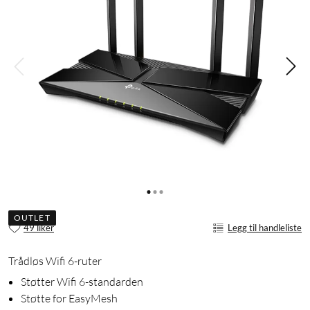
OUTLET
49 liker
Legg til handleliste
Trådløs Wifi 6-ruter
Støtter Wifi 6-standarden
Støtte for EasyMesh