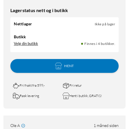
Lagerstatus nett og i butikk
Nettlager
Ikke på lager
Butikk
Velg din butikk
Finnes i 4 butikker.
HENT
Fri frakt fra 599,-
Fri retur
Rask levering
Hent i butikk, GRATIS!
Ole A
1 måned siden