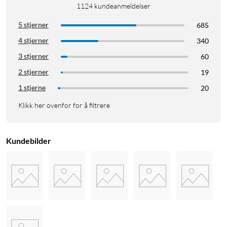
1124
kundeanmeldelser
5 stjerner
685
4 stjerner
340
3 stjerner
60
2 stjerner
19
1 stjerne
20
Klikk her ovenfor for å filtrere
Kundebilder