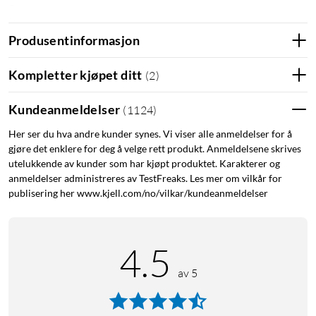
Dessuten viser appen hvilke enheter som er koblet til ruteren,
og kan begrense bruken på bestemte enheter for f.eks. å
Produsentinformasjon
beskytte barna mot uegnet materiale. Tilgangen kan
tidsstyres for ulike enheter.
Kompletter kjøpet ditt
(
2
)
Støtte for sikre tilkoblinger med WPA, WPA2 og WPA2-
Kundeanmeldelser
(
1124
)
Enterprise samt enkel sammenkobling med et trykk på WPS-
knappen. Kan også dele to separate gjestenettverk over 2,4-
Her ser du hva andre kunder synes. Vi viser alle anmeldelser for å
eller 5 GHz-båndene, som gir besøkende tilgang til internett
gjøre det enklere for deg å velge rett produkt. Anmeldelsene skrives
uten at de har tilgang til private nettverksressurser.
utelukkende av kunder som har kjøpt produktet. Karakterer og
anmeldelser administreres av TestFreaks. Les mer om vilkår for
publisering her www.kjell.com/no/vilkar/kundeanmeldelser
Utstyrt med fire eksterne antenner og 4-porters switch (1
Gb/s, UTP). Støtte for IPTV. Konfigureres via webgrensesnitt
eller medfølgende app (iOS og Android). Kan monteres på
vegg. Leveres med strømadapter, (12 V, 1 A) og nettverkskabel.
4.5
Mål: 260x135x38 mm.
av 5
Wireless AX
Wifi6
Wi-fi 6