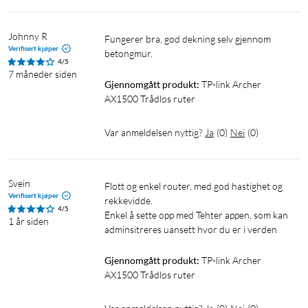
Johnny R
Fungerer bra, god dekning selv gjennom 
Verifisert kjøper
betongmur.
4/5
7 måneder siden
Gjennomgått produkt:
TP-link Archer 
AX1500 Trådløs ruter
Var anmeldelsen nyttig?
Ja
(
0
)
Nei
(
0
)
Svein
Flott og enkel router, med god hastighet og 
Verifisert kjøper
rekkevidde.

4/5
Enkel å sette opp med Tehter appen, som kan 
1 år siden
adminsitreres uansett hvor du er i verden
Gjennomgått produkt:
TP-link Archer 
AX1500 Trådløs ruter