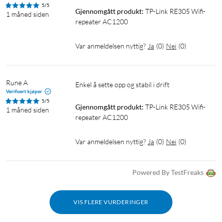
5/5
Gjennomgått produkt:
TP-Link RE305 Wifi-
1 måned siden
repeater AC1200
Var anmeldelsen nyttig?
Ja
(
0
)
Nei
(
0
)
Rune A
Enkel å sette opp og stabil i drift
Verifisert kjøper
5/5
Gjennomgått produkt:
TP-Link RE305 Wifi-
1 måned siden
repeater AC1200
Var anmeldelsen nyttig?
Ja
(
0
)
Nei
(
0
)
Powered By TestFreaks
VIS FLERE VURDERINGER