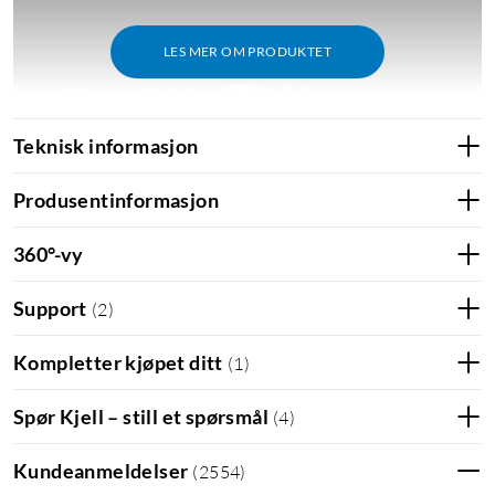
LES MER OM PRODUKTET
Teknisk informasjon
Produsentinformasjon
360°-vy
Support
(
2
)
Kompletter kjøpet ditt
(
1
)
Spør Kjell – still et spørsmål
(
4
)
Onemesh
Kundeanmeldelser
(
2554
)