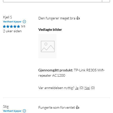
Kjell S
Den fungerer meget bra 👍 
Verifisert kjøper
5/5
Vedlagte bilder
2 uker siden
Gjennomgått produkt:
TP-Link RE305 Wifi-
repeater AC1200
Var anmeldelsen nyttig?
Ja
(
0
)
Nei
(
0
)
Stig
Fungerte som forventet 👍
Verifisert kjøper