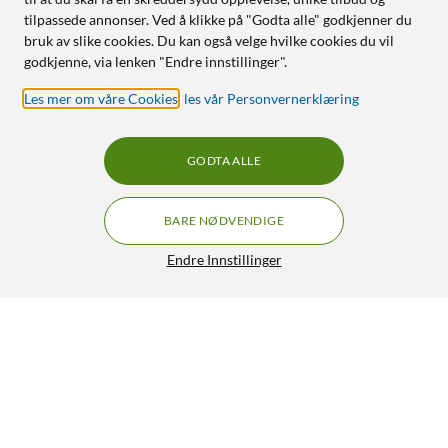
tilpassede annonser. Ved å klikke på "Godta alle" godkjenner du
bruk av slike cookies. Du kan også velge hvilke cookies du vil
godkjenne, via lenken "Endre innstillinger".
Les mer om våre Cookies
,
les vår Personvernerklæring
GODTA ALLE
BARE NØDVENDIGE
Endre Innstillinger
TP-Link RE305 Wifi-repeater AC1200
280,-
4/5
HENT