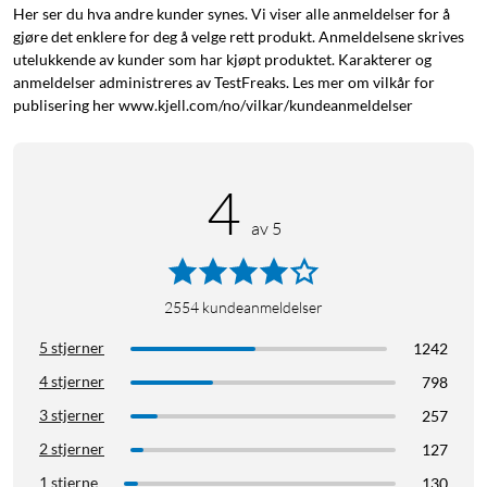
Her ser du hva andre kunder synes. Vi viser alle anmeldelser for å
gjøre det enklere for deg å velge rett produkt. Anmeldelsene skrives
utelukkende av kunder som har kjøpt produktet. Karakterer og
anmeldelser administreres av TestFreaks. Les mer om vilkår for
publisering her www.kjell.com/no/vilkar/kundeanmeldelser
4
av 5
2554
kundeanmeldelser
5 stjerner
1242
4 stjerner
798
3 stjerner
257
2 stjerner
127
1 stjerne
130