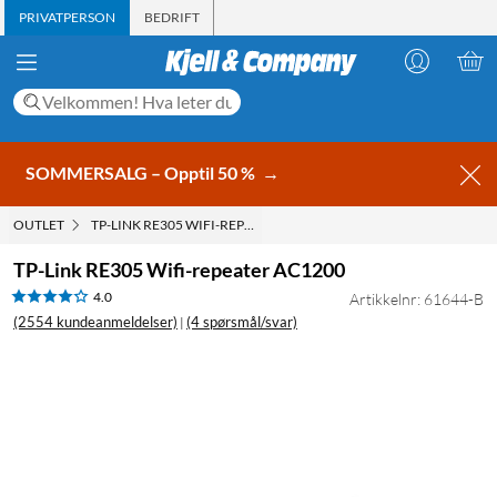
PRIVATPERSON
BEDRIFT
SOMMERSALG – Opptil 50 %
→
OUTLET
TP-LINK RE305 WIFI-REPEATER AC1200
TP-Link RE305 Wifi-repeater AC1200
4.0
Artikkelnr: 61644-B
(2554 kundeanmeldelser)
(4 spørsmål/svar)
|