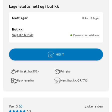
Lagerstatus nett og i butikk
Nettlager
Ikke på lager
Butikk
Velg din butikk
Finnes i 6 butikker.
HENT
Fri frakt fra 599,-
Fri retur
Rask levering
Hent i butikk, GRATIS!
Kjell S
2 uker siden
5/5