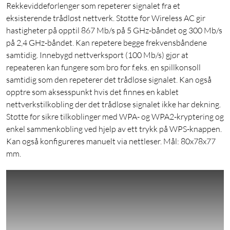
Rekkeviddeforlenger som repeterer signalet fra et
eksisterende trådløst nettverk. Støtte for Wireless AC gir
hastigheter på opptil 867 Mb/s på 5 GHz-båndet og 300 Mb/s
på 2,4 GHz-båndet. Kan repetere begge frekvensbåndene
samtidig. Innebygd nettverksport (100 Mb/s) gjør at
repeateren kan fungere som bro for f.eks. en spillkonsoll
samtidig som den repeterer det trådløse signalet. Kan også
opptre som aksesspunkt hvis det finnes en kablet
nettverkstilkobling der det trådløse signalet ikke har dekning.
Støtte for sikre tilkoblinger med WPA- og WPA2-kryptering og
enkel sammenkobling ved hjelp av ett trykk på WPS-knappen.
Kan også konfigureres manuelt via nettleser. Mål: 80x78x77
mm.