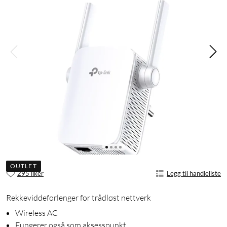
OUTLET
295 liker
Legg til handleliste
Rekkeviddeforlenger for trådløst nettverk
Wireless AC
Fungerer også som aksesspunkt