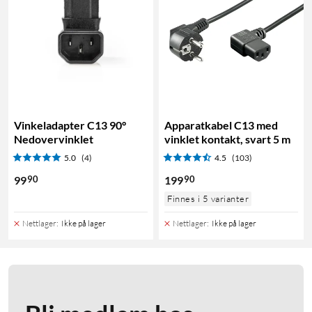
Vinkeladapter C13 90°
Apparatkabel C13 med
Nedovervinklet
vinklet kontakt, svart 5 m
5.0
(4)
4.5
(103)
90
90
99
199
Finnes i 5 varianter
Nettlager
:
Ikke på lager
Nettlager
:
Ikke på lager