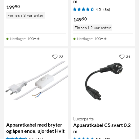
m
90
199
4.5
(86)
Finnes i 3 varianter
90
149
Finnes i 2 varianter
Nettlager
:
100+ st
Nettlager
:
100+ st
23
31
Luxorparts
Apparatkabel med bryter
Apparatkabel C5 svart 0,2
og åpen ende, ujordet Hvit
m