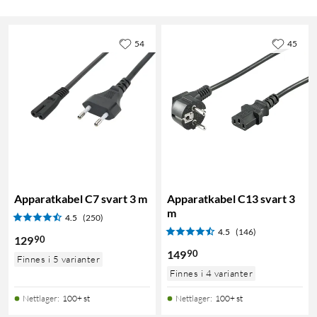
54
45
Apparatkabel C7 svart 3 m
Apparatkabel C13 svart 3
m
4.5
(250)
4.5
(146)
90
129
90
149
Finnes i 5 varianter
Finnes i 4 varianter
Nettlager
:
100+ st
Nettlager
:
100+ st