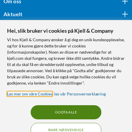
Om oss
Aktuelt
Hei, slik bruker vi cookies på Kjell & Company
Følg oss
Vi hos Kjell & Company ønsker å gi deg en unik kundeopplevelse,
og for å kunne gjøre dette bruker vi cookies
(informasjonskapsler). Noen av disse er nødvendige for at
kjell.com skal fungere, og krever ikke ditt samtykke. Andre bidrar
Handle fra:
til at du skal få en skreddersydd opplevelse, unike tilbud og
tilpassede annonser. Ved å klikke på "Godta alle" godkjenner du
Sverige
bruk av slike cookies. Du kan også velge hvilke cookies du vil
Norge
godkjenne, via lenken "Endre innstillinger".
Les mer om våre Cookies
,
les vår Personvernerklæring
GODTA ALLE
BARE NØDVENDIGE