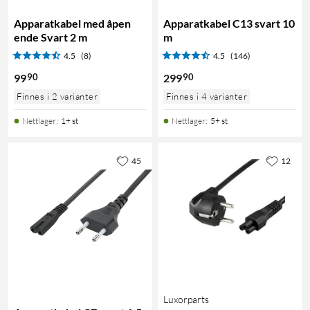
Apparatkabel med åpen
Apparatkabel C13 svart 10
ende Svart 2 m
m
4.5
(8)
4.5
(146)
90
90
99
299
Finnes i 2 varianter
Finnes i 4 varianter
Nettlager
:
1+ st
Nettlager
:
5+ st
45
12
Luxorparts