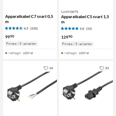
Luxorparts
Apparatkabel C7 svart 0,5
Apparatkabel C5 svart 1,5
m
m
4.5
(250)
5.0
(55)
90
99
90
129
Finnes i 5 varianter
Finnes i 5 varianter
Nettlager
:
100+ st
Nettlager
:
100+ st
14
33