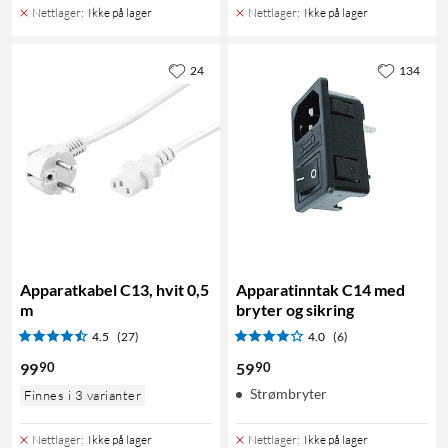
Nettlager
:
Ikke på lager
Nettlager
:
Ikke på lager
24
134
Apparatkabel C13, hvit 0,5
Apparatinntak C14 med
m
bryter og sikring
4.5
(27)
4.0
(6)
90
90
99
59
Strømbryter
Finnes i 3 varianter
Nettlager
:
Ikke på lager
Nettlager
:
Ikke på lager