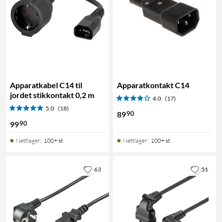
Apparatkabel C14 til
Apparatkontakt C14
jordet stikkontakt 0,2 m
4.0
(17)
5.0
(18)
90
89
90
99
Nettlager
:
100+ st
Nettlager
:
100+ st
63
51