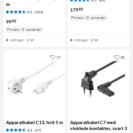
4.5
(61)
m
90
179
4.5
(103)
Finnes i 3 varianter
90
99
Finnes i 5 varianter
Nettlager
:
1+ st
Nettlager
:
1+ st
17
31
Apparatkabel C13, hvit 5 m
Apparatkabel C7 med
vinklede kontakter, svart 3
4.5
(27)