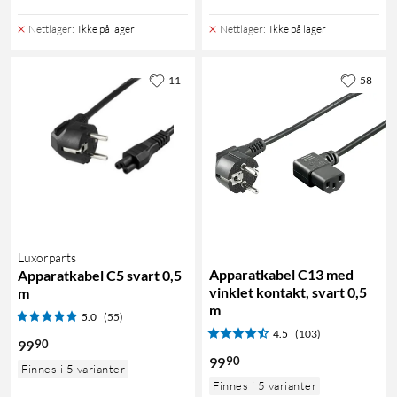
Nettlager
:
Ikke på lager
Nettlager
:
Ikke på lager
11
58
Luxorparts
Apparatkabel C13 med
Apparatkabel C5 svart 0,5
vinklet kontakt, svart 0,5
m
m
5.0
(55)
4.5
(103)
90
99
90
99
Finnes i 5 varianter
Finnes i 5 varianter