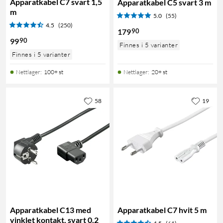
Apparatkabel C7 svart 1,5
Apparatkabel C5 svart 3 m
m
5.0
(55)
4.5
(250)
90
179
90
99
Finnes i 5 varianter
Finnes i 5 varianter
Nettlager
:
100+ st
Nettlager
:
20+ st
58
19
Apparatkabel C13 med
Apparatkabel C7 hvit 5 m
vinklet kontakt, svart 0,2