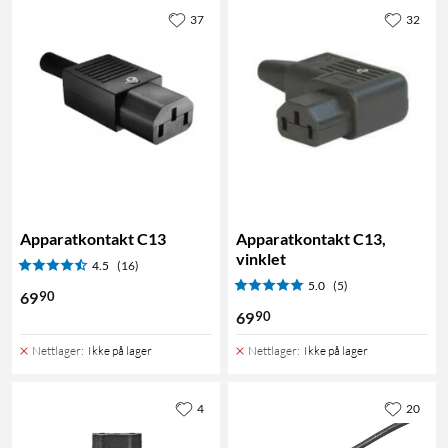
37
32
Apparatkontakt C13
Apparatkontakt C13,
vinklet
4.5
(16)
5.0
(5)
90
69
90
69
Nettlager
:
Ikke på lager
Nettlager
:
Ikke på lager
4
20