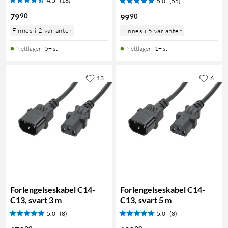
4.5
(16)
5.0
(55)
90
79
90
99
Finnes i 2 varianter
Finnes i 5 varianter
Nettlager
:
5+ st
Nettlager
:
1+ st
13
6
Forlengelseskabel C14-
Forlengelseskabel C14-
C13, svart 3 m
C13, svart 5 m
5.0
(8)
5.0
(8)