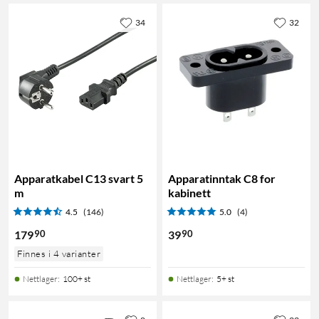
34
32
Apparatkabel C13 svart 5
Apparatinntak C8 for
m
kabinett
4.5
(146)
5.0
(4)
90
90
179
39
Finnes i 4 varianter
Nettlager
:
100+ st
Nettlager
:
5+ st