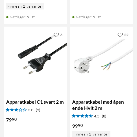
Finnes i 2 varianter
Nettlager
:
5+ st
Nettlager
:
5+ st
3
22
Apparatkabel C1 svart 2 m
Apparatkabel med åpen
ende Hvit 2 m
3.0
(2)
4.5
(8)
90
79
90
99
Finnes i 2 varianter