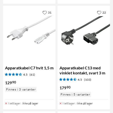
31
22
Apparatkabel C7 hvit 1,5 m
Apparatkabel C13 med
vinklet kontakt, svart 3 m
4.5
(61)
4.5
(103)
90
129
90
179
Finnes i 3 varianter
Finnes i 5 varianter
Nettlager
:
Ikke på lager
Nettlager
:
Ikke på lager