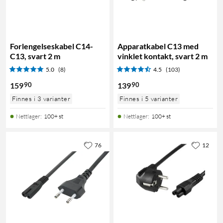
Forlengelseskabel C14-
Apparatkabel C13 med
C13, svart 2 m
vinklet kontakt, svart 2 m
5.0
(8)
4.5
(103)
90
90
159
139
Finnes i 3 varianter
Finnes i 5 varianter
Nettlager
:
100+ st
Nettlager
:
100+ st
76
12