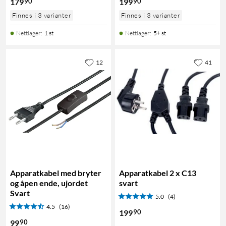
90
90
179
199
Finnes i 3 varianter
Finnes i 3 varianter
Nettlager
:
1 st
Nettlager
:
5+ st
12
41
Apparatkabel med bryter
Apparatkabel 2 x C13
og åpen ende, ujordet
svart
Svart
5.0
(4)
4.5
(16)
90
199
90
99