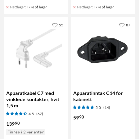
Nettlager
:
Ikke på lager
Nettlager
:
Ikke på lager
55
87
Apparatkabel C7 med
Apparatinntak C14 for
vinklede kontakter, hvit
kabinett
1,5 m
5.0
(14)
4.5
(67)
90
59
90
139
Finnes i 2 varianter