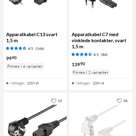
Apparatkabel C13 svart
Apparatkabel C7 med
1,5 m
vinklede kontakter, svart
1,5 m
4.5
(146)
4.5
(86)
90
99
90
139
Finnes i 4 varianter
Finnes i 2 varianter
Nettlager
:
100+ st
Nettlager
:
100+ st
12
36