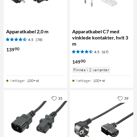
Apparatkabel 2,0 m
Apparatkabel C7 med
vinklede kontakter, hvit 3
4.5
(78)
m
90
139
4.5
(67)
90
149
Finnes i 2 varianter
Nettlager
:
100+ st
Nettlager
:
100+ st
35
39