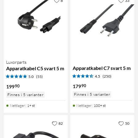
8
33
Luxorparts
Apparatkabel C7 svart 5 m
Apparatkabel C5 svart 5 m
4.5
(250)
5.0
(55)
90
179
90
199
Finnes i 5 varianter
Finnes i 5 varianter
Nettlager
:
1+ st
Nettlager
:
100+ st
82
50