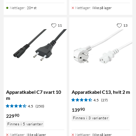
Nettlager
:
20+ st
Nettlager
:
Ikke på lager
11
13
Apparatkabel C7 svart 10
Apparatkabel C13, hvit 2 m
m
4.5
(27)
4.5
(250)
90
139
90
229
Finnes i 3 varianter
Finnes i 5 varianter
Nettlager
:
Ikke på lager
Nettlager
:
Ikke på lager