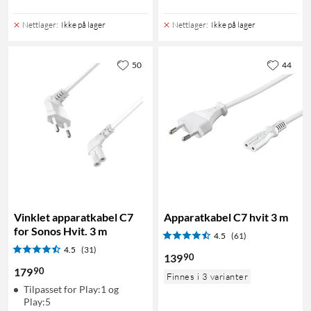
Nettlager
:
Ikke på lager
Nettlager
:
Ikke på lager
50
44
Vinklet apparatkabel C7
Apparatkabel C7 hvit 3 m
for Sonos Hvit. 3 m
4.5
(61)
4.5
(31)
90
139
90
179
Finnes i 3 varianter
Tilpasset for Play:1 og
Play:5