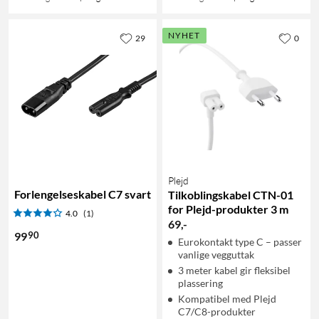
NYHET
29
0
Plejd
Forlengelseskabel C7 svart
Tilkoblingskabel CTN-01
for Plejd-produkter 3 m
4.0
(1)
69
,
-
90
99
Eurokontakt type C – passer
vanlige vegguttak
3 meter kabel gir fleksibel
plassering
Kompatibel med Plejd
C7/C8-produkter