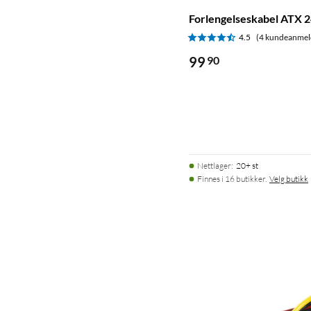
Forlengelseskabel ATX 2
4.5
(4 kundeanmel
99
90
Nettlager
:
20+ st
Finnes i 16 butikker.
Velg butikk