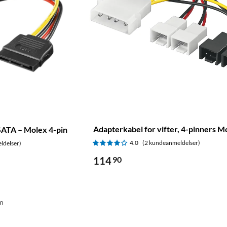
Adapterkabel for vifter, 4-pinners M
SATA – Molex 4-pin
4.0
(2 kundeanmeldelser)
ldelser)
114
90
øm