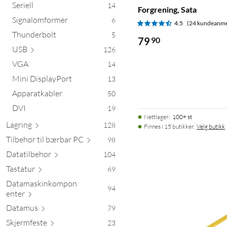
Seriell
14
Forgrening, Sata
Signalomformer
6
4.5
(24 kundeanme
Thunderbolt
5
79
90
USB
126
VGA
14
Mini DisplayPort
13
Apparatkabler
50
DVI
19
Nettlager
:
100+ st
Lagring
128
Finnes i 15 butikker.
Velg butikk
Tilbehør til bærb
ar PC
98
Datatil
behør
104
Tas
tatur
69
Datamaskinkompon
94
enter
Datamus
79
Skjerm
feste
23