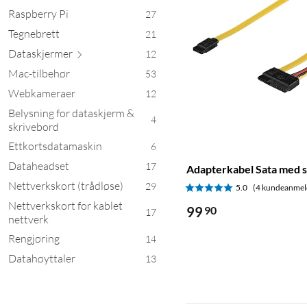
Raspberry Pi
27
Tegnebrett
21
Dataskj
ermer
12
Mac-tilbehør
53
Webkameraer
12
Belysning for dataskjerm &
4
skrivebord
Ettkortsdatamaskin
6
Dataheadset
17
Adapterkabel Sata med s
Nettverkskort (trådløse)
29
5.0
(4 kundeanmel
Nettverkskort for kablet
99
90
17
nettverk
Rengjøring
14
Datahøyttaler
13