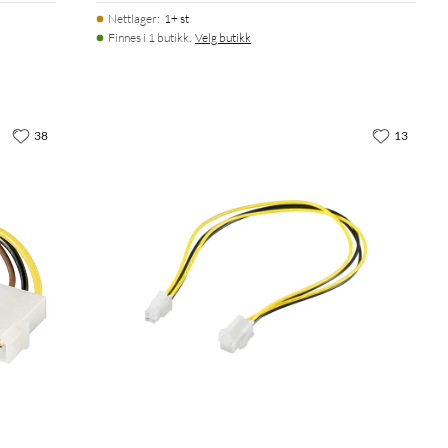
Nettlager
:
1+ st
Finnes i 1 butikk.
Velg butikk
38
13