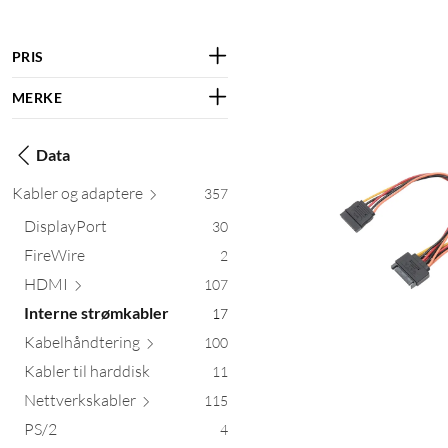
PRIS
MERKE
Data
Kabler og ada
ptere
357
DisplayPort
30
FireWire
2
HDMI
107
Interne strømkabler
17
Kabelhåndt
ering
100
Kabler til harddisk
11
Nettverksk
abler
115
PS/2
4