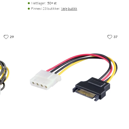
Nettlager
:
50+ st
Finnes i 23 butikker.
Velg butikk
29
37