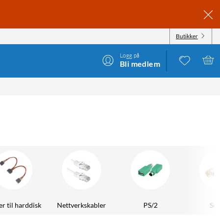
Butikker
Logg på
Bli medlem
r til harddisk
Nettverkskabler
PS/2
Ser