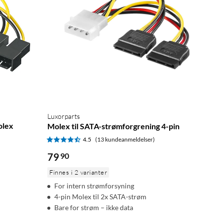
Luxorparts
olex
Molex til SATA-strømforgrening 4-pin
4.5
(13 kundeanmeldelser)
79
90
Finnes i 2 varianter
For intern strømforsyning
4-pin Molex til 2x SATA-strøm
Bare for strøm – ikke data