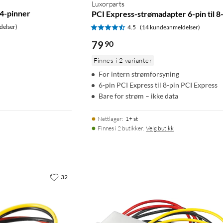
Luxorparts
4-pinner
PCI Express-strømadapter 6-pin til 8
delser)
4.5
(14 kundeanmeldelser)
79
90
Finnes i 2 varianter
For intern strømforsyning
6-pin PCI Express til 8-pin PCI Express
Bare for strøm – ikke data
Nettlager
:
1+ st
Finnes i 2 butikker.
Velg butikk
32