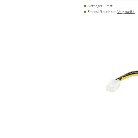
Nettlager
:
1+ st
Finnes i 5 butikker.
Velg butikk