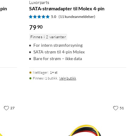
Luxorparts
-pin
SATA-strømadapter til Molex 4-pin
5.0
(11 kundeanmeldelser)
79
90
Finnes i 2 varianter
For intern strømforsyning
SATA-strøm til 4-pin Molex
Bare for strøm – ikke data
Nettlager
:
1+ st
Finnes i 1 butikk.
Velg butikk
27
51