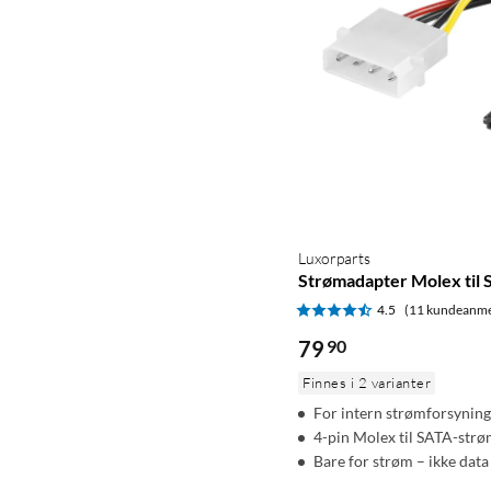
Luxorparts
Strømadapter Molex til 
4.5
(11 kundeanme
79
90
Finnes i 2 varianter
For intern strømforsyning
4-pin Molex til SATA-str
Bare for strøm – ikke data