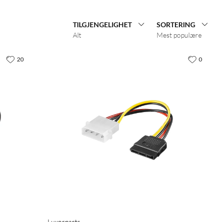
TILGJENGELIGHET
SORTERING
Alt
Mest populære
20
0
Luxorparts