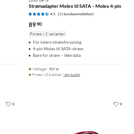
Strømadapter Molex til SATA – Molex 4-pin
4.5
(11 kundeanmeldelser)
89
90
Finnes i 2 varianter
For intern strømforsyning
4-pin Molex til SATA-strøm
Bare for strøm – ikke data
Nettlager
:
50+ st
Finnes i 18 butikker.
Velg butikk
0
0