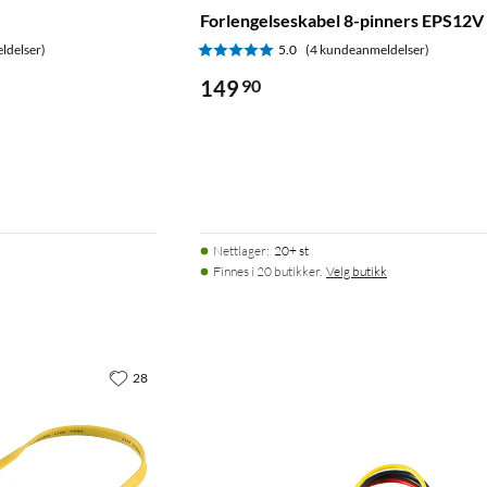
Forlengelseskabel 8-pinners EPS12V
ldelser)
5.0
(4 kundeanmeldelser)
149
90
Nettlager
:
20+ st
Finnes i 20 butikker.
Velg butikk
28