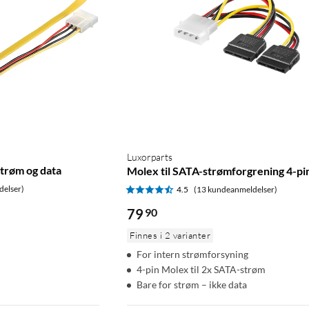
Luxorparts
trøm og data
Molex til SATA-strømforgrening 4-pi
delser)
4.5
(13 kundeanmeldelser)
79
90
Finnes i 2 varianter
For intern strømforsyning
4-pin Molex til 2x SATA-strøm
Bare for strøm – ikke data