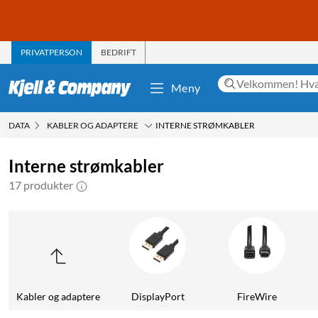
PRIVATPERSON
BEDRIFT
Meny
DATA
KABLER OG ADAPTERE
INTERNE STRØMKABLER
Interne strømkabler
17 produkter
Kabler og adaptere
DisplayPort
FireWire