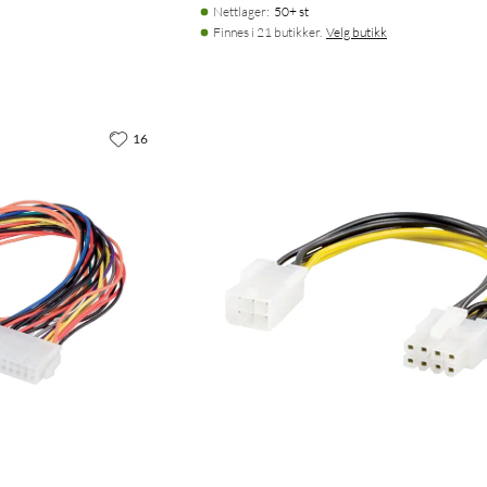
Nettlager
:
50+ st
Finnes i 21 butikker.
Velg butikk
16