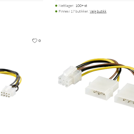
Nettlager
:
100+ st
Finnes i 17 butikker.
Velg butikk
0