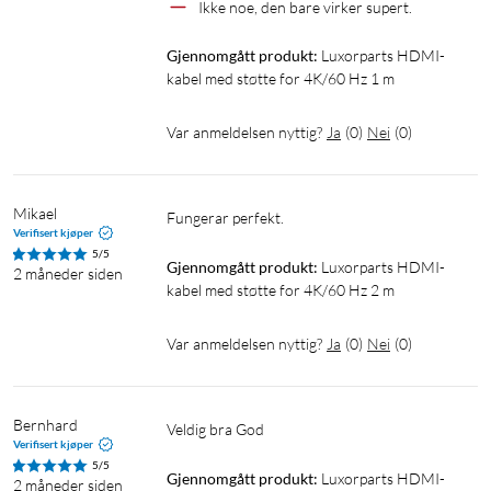
Ikke noe, den bare virker supert.
Gjennomgått produkt:
Luxorparts HDMI-
kabel med støtte for 4K/60 Hz 1 m
Var anmeldelsen nyttig?
Ja
(
0
)
Nei
(
0
)
Mikael
Fungerar perfekt.
Verifisert kjøper
5/5
Gjennomgått produkt:
Luxorparts HDMI-
2 måneder siden
kabel med støtte for 4K/60 Hz 2 m
Var anmeldelsen nyttig?
Ja
(
0
)
Nei
(
0
)
Bernhard
Veldig bra God 
Verifisert kjøper
5/5
Gjennomgått produkt:
Luxorparts HDMI-
2 måneder siden