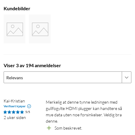
Kundebilder
Viser 3 av 194 anmeldelser
Relevans
Kai-Kristian
Merkelig at denne tynne ledningen med 
Verifisert kjøper
gullfogylte HDMI plugger kan handtere så 
5/5
mye data uten noe forsinkelser. Veldig bra 
2 uker siden
denne.
Som beskrevet.