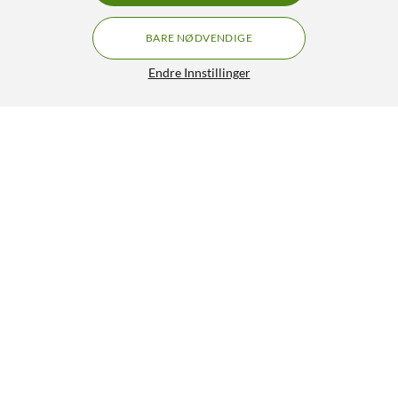
BARE NØDVENDIGE
Endre Innstillinger
Luxorparts HDMI-kabel med støtte for 4K/60 Hz 10 m
349,90
4.5/5
HENT
LEGG I HANDLEKURV
Lignende produkter