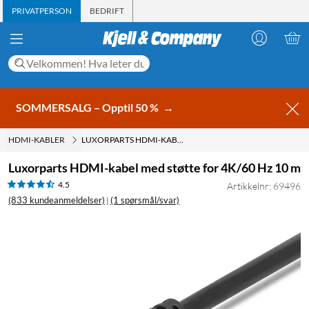
PRIVATPERSON
BEDRIFT
SOMMERSALG – Opptil 50 %
→
HDMI-KABLER
LUXORPARTS HDMI-KABEL MED STØTTE FOR 4K/60 HZ 10 M
Luxorparts HDMI-kabel med støtte for 4K/60 Hz 10 m
4.5
Artikkelnr: 69496
(833 kundeanmeldelser)
(1 spørsmål/svar)
|