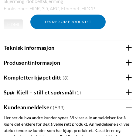
Skjerming: dobbeltskjerming
Funksjoner: HDR, 3D, ARC, Ethernet, HDCP
LES MER OM PRODUKTET
HDMI
Teknisk informasjon
Produsentinformasjon
Kompletter kjøpet ditt
(
3
)
Spør Kjell – still et spørsmål
(
1
)
Kundeanmeldelser
(
833
)
Her ser du hva andre kunder synes. Vi viser alle anmeldelser for å
gjøre det enklere for deg å velge rett produkt. Anmeldelsene skrives
utelukkende av kunder som har kjøpt produktet. Karakterer og