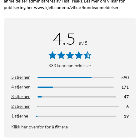
anmeldelser administreres av TestFreaks. Les mer om vilkår for
publisering her www.kjell.com/no/vilkar/kundeanmeldelser
4.5
av 5
833
kundeanmeldelser
5 stjerner
590
4 stjerner
171
3 stjerner
47
2 stjerner
6
1 stjerne
19
Klikk her ovenfor for å filtrere