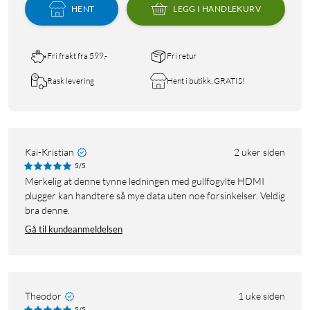
HENT
LEGG I HANDLEKURV
Fri frakt fra 599,-
Fri retur
Rask levering
Hent i butikk, GRATIS!
Kai-Kristian
2 uker siden
5/5
Merkelig at denne tynne ledningen med gullfogylte HDMI
plugger kan handtere så mye data uten noe forsinkelser. Veldig
bra denne.
Gå til kundeanmeldelsen
Theodor
1 uke siden
5/5