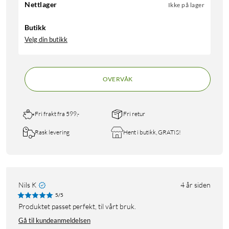
Nettlager
Ikke på lager
Butikk
Velg din butikk
OVERVÅK
Fri frakt fra 599,-
Fri retur
Rask levering
Hent i butikk, GRATIS!
Nils K
4 år siden
5/5
Produktet passet perfekt, til vårt bruk.
Gå til kundeanmeldelsen