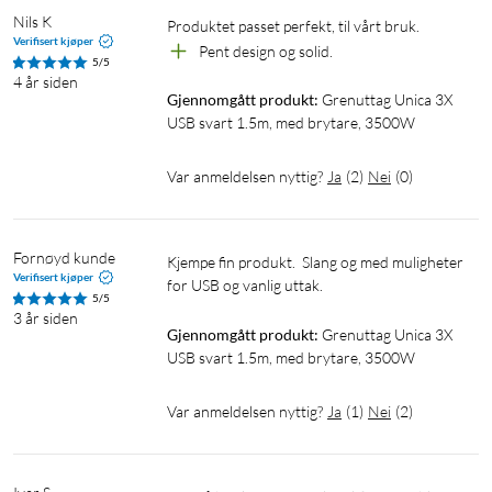
Nils K
Produktet passet perfekt, til vårt bruk.
Verifisert kjøper
Pent design og solid.
5/5
4 år siden
Gjennomgått produkt:
Grenuttag Unica 3X 
USB svart 1.5m, med brytare, 3500W
Var anmeldelsen nyttig?
Ja
(
2
)
Nei
(
0
)
Fornøyd kunde
Kjempe fin produkt.  Slang og med muligheter 
Verifisert kjøper
for USB og vanlig uttak. 
5/5
3 år siden
Gjennomgått produkt:
Grenuttag Unica 3X 
USB svart 1.5m, med brytare, 3500W
Var anmeldelsen nyttig?
Ja
(
1
)
Nei
(
2
)