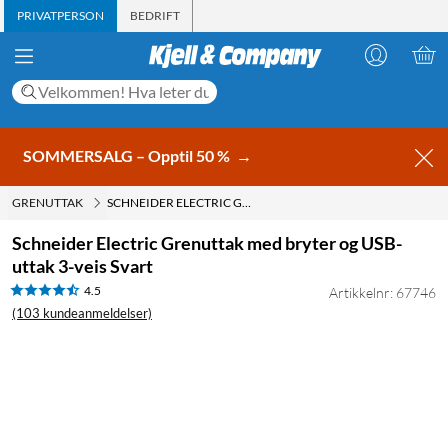
PRIVATPERSON
BEDRIFT
SOMMERSALG – Opptil 50 %
→
GRENUTTAK
SCHNEIDER ELECTRIC GRENUTTAK MED BRYTER OG USB-UTTAK 3-VEIS SVART
Schneider Electric Grenuttak med bryter og USB-
uttak 3-veis Svart
4.5
Artikkelnr: 67746
(103 kundeanmeldelser)