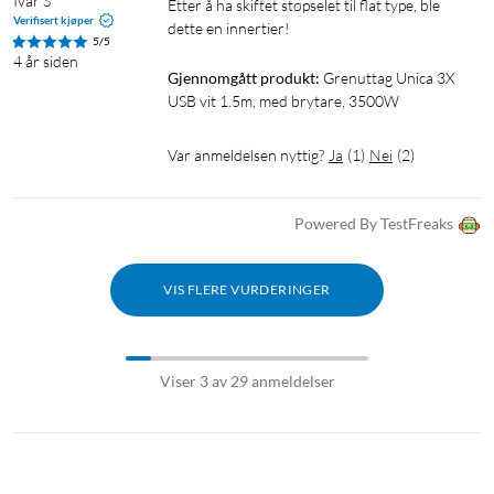
Ivar S
Etter å ha skiftet støpselet til flat type, ble 
Verifisert kjøper
dette en innertier! 
5/5
4 år siden
Gjennomgått produkt:
Grenuttag Unica 3X 
USB vit 1.5m, med brytare, 3500W
Var anmeldelsen nyttig?
Ja
(
1
)
Nei
(
2
)
Powered By TestFreaks
VIS FLERE VURDERINGER
Viser 3 av 29 anmeldelser