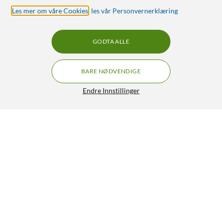
Les mer om våre Cookies
,
les vår Personvernerklæring
GODTA ALLE
BARE NØDVENDIGE
Endre Innstillinger
Schneider Electric Grenuttak med bryter og USB-uttak 3-
veis Svart
299,90
4.5/5
OVERVÅK