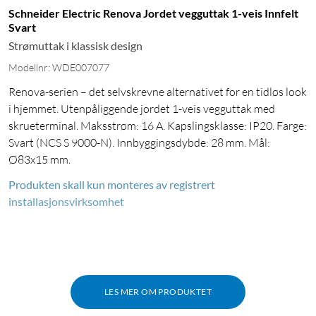
Schneider Electric Renova Jordet vegguttak 1-veis Innfelt
Svart
Strømuttak i klassisk design
Modellnr: WDE007077
Renova-serien – det selvskrevne alternativet for en tidløs look
i hjemmet. Utenpåliggende jordet 1-veis vegguttak med
skrueterminal. Maksstrøm: 16 A. Kapslingsklasse: IP20. Farge:
Svart (NCS S 9000-N). Innbyggingsdybde: 28 mm. Mål:
Ø83x15 mm.
Produkten skall kun monteres av registrert
installasjonsvirksomhet
LES MER OM PRODUKTET