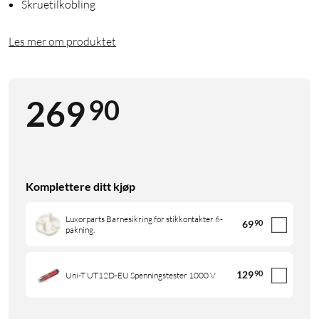
Skruetilkobling
Les mer om produktet
90
269
Komplettere ditt kjøp
Luxorparts Barnesikring for stikkontakter 6-
69
90
pakning.
129
90
Uni-T UT12D-EU Spenningstester 1000 V