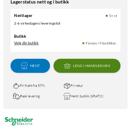
Lagerstatus nett og i butikk
Nettlager
5+ st
2-6 virkedagers leveringstid
Butikk
Velg din butikk
Finnes i 9 butikker.
HENT
LEGG I HANDLEKURV
Fri frakt fra 599,-
Fri retur
Rask levering
Hent i butikk, GRATIS!