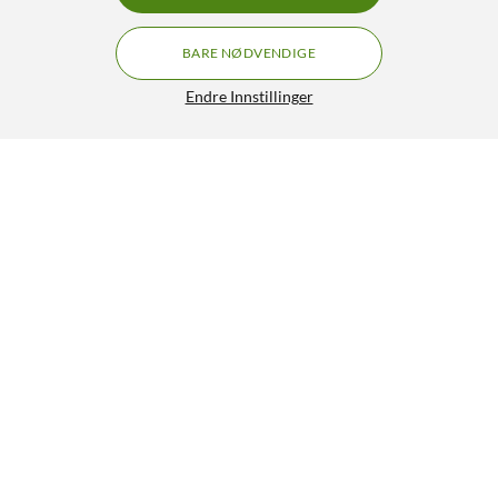
BARE NØDVENDIGE
Endre Innstillinger
Schneider Electric Renova Jordet vegguttak 1-veis Innfelt
Svart
269,90
3/5
HENT
LEGG I HANDLEKURV
Lignende produkter