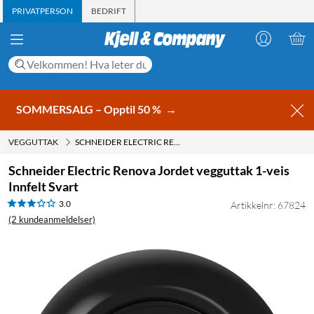
PRIVATPERSON
BEDRIFT
SOMMERSALG – Opptil 50 %
→
VEGGUTTAK
SCHNEIDER ELECTRIC RENOVA JORDET VEGGUTTAK 1-VEIS INNFELT SVART
Schneider Electric Renova Jordet vegguttak 1-veis
Innfelt Svart
3.0
Artikkelnr: 67824
(2 kundeanmeldelser)