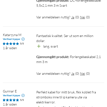
Gjennomgått produkt:
DC-forlengelseskabel 
5,5x2,1 mm 3 m Svart
Var anmeldelsen nyttig?
Ja
(
0
)
Nei
(
0
)
Katarzyna M
Fantastisk kvalitet. Ser ut som en million 
Verifisert kjøper
dollar.
5/5
lang, svart
1 år siden
Gjennomgått produkt:
Forlengelseskabel 2,1 
mm 3 m
Var anmeldelsen nyttig?
Ja
(
0
)
Nei
(
0
)
Gunnar E
Perfekt kabel for mitt bruk, fikk koblet fra 
Verifisert kjøper
strømboks inne til ip kamera ute via 
5/5
elektrikerrør.
1 år siden