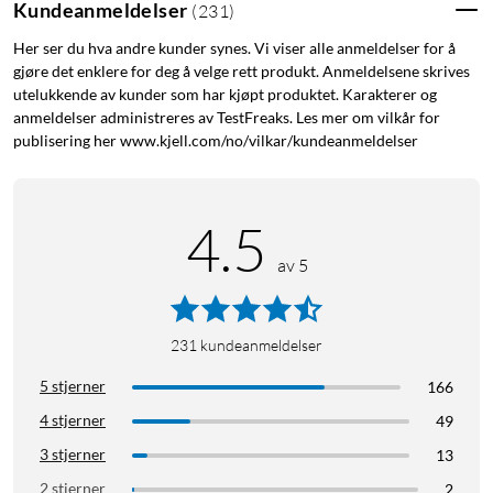
Kundeanmeldelser
(
231
)
Her ser du hva andre kunder synes. Vi viser alle anmeldelser for å
gjøre det enklere for deg å velge rett produkt. Anmeldelsene skrives
utelukkende av kunder som har kjøpt produktet. Karakterer og
anmeldelser administreres av TestFreaks. Les mer om vilkår for
publisering her www.kjell.com/no/vilkar/kundeanmeldelser
4.5
av 5
231
kundeanmeldelser
5 stjerner
166
4 stjerner
49
3 stjerner
13
2 stjerner
2