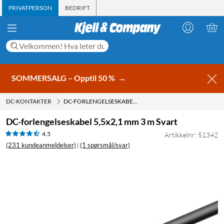
PRIVATPERSON
BEDRIFT
SOMMERSALG – Opptil 50 %
→
DC-KONTAKTER
DC-FORLENGELSESKABEL 5,5X2,1 MM 3 M SVART
DC-forlengelseskabel 5,5x2,1 mm 3 m Svart
4.5
Artikkelnr: 51342
(231 kundeanmeldelser)
(1 spørsmål/svar)
|