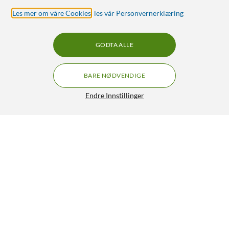
Les mer om våre Cookies
,
les vår Personvernerklæring
GODTA ALLE
BARE NØDVENDIGE
Endre Innstillinger
DC-forlengelseskabel 5,5x2,1 mm 3 m Svart
99,90
4.5/5
HENT
LEGG I HANDLEKURV