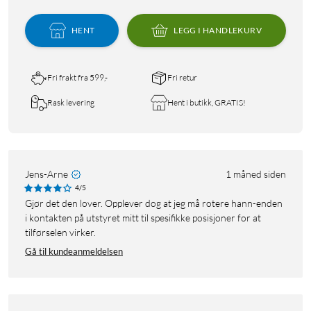
HENT
LEGG I HANDLEKURV
Fri frakt fra 599,-
Fri retur
Rask levering
Hent i butikk, GRATIS!
Jens-Arne
1 måned siden
4/5
Gjør det den lover. Opplever dog at jeg må rotere hann-enden
i kontakten på utstyret mitt til spesifikke posisjoner for at
tilførselen virker.
Gå til kundeanmeldelsen