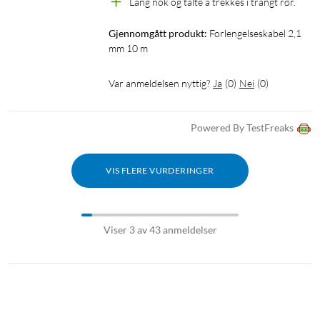
Lang nok og tålte å trekkes i trangt rør.
Gjennomgått produkt:
Forlengelseskabel 2,1 
mm 10 m
Var anmeldelsen nyttig?
Ja
(
0
)
Nei
(
0
)
Powered By TestFreaks
VIS FLERE VURDERINGER
Viser 3 av 43 anmeldelser