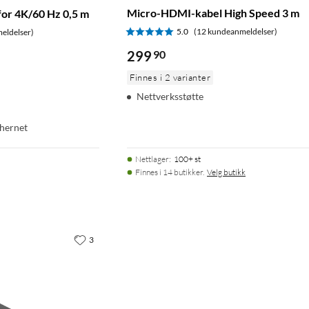
Micro-HDMI-kabel High Speed 3 m
or 4K/60 Hz 0,5 m
5.0
(12 kundeanmeldelser)
eldelser)
299
90
Finnes i 2 varianter
Nettverksstøtte
thernet
Nettlager
:
100+ st
Finnes i 14 butikker.
Velg butikk
3