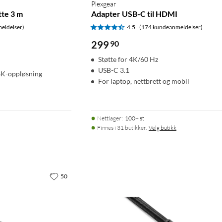
Plexgear
te 3 m
Adapter USB-C til HDMI
eldelser)
4.5
(174 kundeanmeldelser)
299
90
Støtte for 4K/60 Hz
USB-C 3.1
8K-oppløsning
For laptop, nettbrett og mobil
Nettlager
:
100+ st
Finnes i 31 butikker.
Velg butikk
50