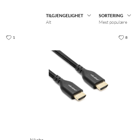
TILGJENGELIGHET
SORTERING
Alt
Mest populære
1
8
Nikabe