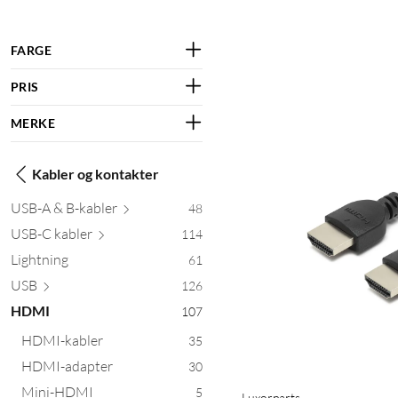
FARGE
PRIS
MERKE
Kabler og kontakter
USB-A & B-k
abler
48
USB-C k
abler
114
Lightning
61
USB
126
HDMI
107
HDMI-kabler
35
HDMI-adapter
30
Mini-HDMI
5
Luxorparts