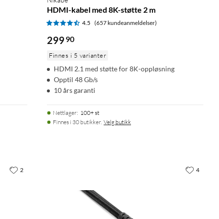
HDMI-kabel med 8K-støtte 2 m
4.5
(657 kundeanmeldelser)
299
90
Finnes i 5 varianter
HDMI 2.1 med støtte for 8K-oppløsning
Opptil 48 Gb/s
10 års garanti
Nettlager
:
100+ st
Finnes i 30 butikker.
Velg butikk
2
4