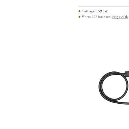
Nettlager
:
50+ st
Finnes i 27 butikker.
Velg butikk