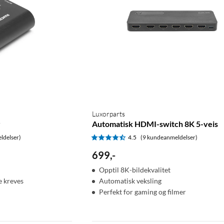
Luxorparts
r
Automatisk HDMI-switch 8K 5-veis
ldelser)
4.5
(9 kundeanmeldelser)
699
,
-
Opptil 8K-bildekvalitet
e kreves
Automatisk veksling
Perfekt for gaming og filmer