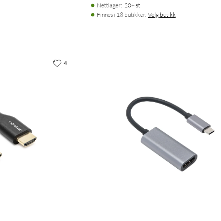
Nettlager
:
20+ st
Finnes i 18 butikker.
Velg butikk
4