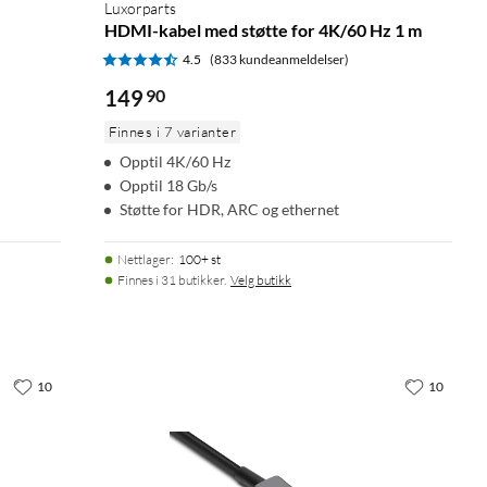
Luxorparts
HDMI-kabel med støtte for 4K/60 Hz 1 m
4.5
(833 kundeanmeldelser)
149
90
Finnes i 7 varianter
Opptil 4K/60 Hz
Opptil 18 Gb/s
Støtte for HDR, ARC og ethernet
Nettlager
:
100+ st
Finnes i 31 butikker.
Velg butikk
10
10