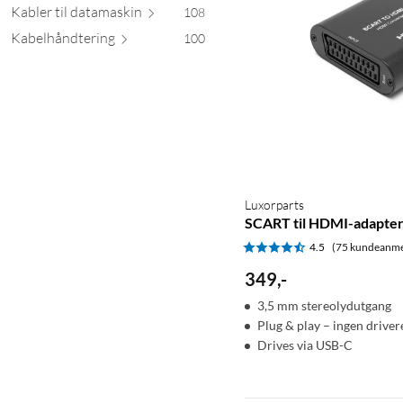
Kabler til datam
askin
108
Kabelhåndt
ering
100
Luxorparts
SCART til HDMI-adapte
4.5
(75 kundeanme
349
,
-
3,5 mm stereolydutgang
Plug & play – ingen driver
Drives via USB-C