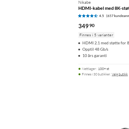
Nikabe
HDMI-kabel med 8K-støt
4.5
(657 kundeanm
349
90
Finnes i 5 varianter
HDMI 2.1 med støtte for 
Opptil 48 Gb/s
10 års garanti
Nettlager
:
100+ st
Finnes i 30 butikker.
Velg butikk