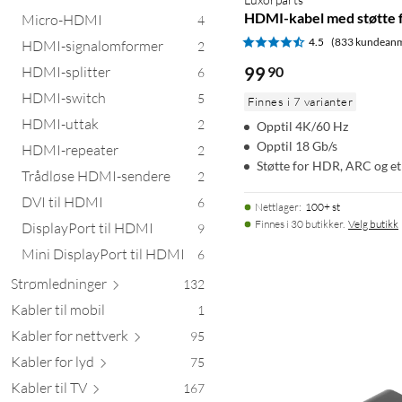
HDMI-kabel med støtte f
Micro-HDMI
4
4.5
(833 kundeanm
HDMI-signalomformer
2
HDMI-splitter
99
90
6
HDMI-switch
5
Finnes i 7 varianter
HDMI-uttak
2
Opptil 4K/60 Hz
Opptil 18 Gb/s
HDMI-repeater
2
Støtte for HDR, ARC og e
Trådløse HDMI-sendere
2
DVI til HDMI
6
Nettlager
:
100+ st
Finnes i 30 butikker.
Velg butikk
DisplayPort til HDMI
9
Mini DisplayPort til HDMI
6
Strømledn
inger
132
Kabler til mobil
1
Kabler for net
tverk
95
Kabler fo
r lyd
75
Kabler t
il TV
167