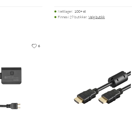
Nettlager
:
100+ st
Finnes i 29 butikker.
Velg butikk
6