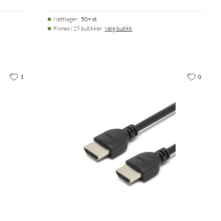
Nettlager
:
50+ st
Finnes i 29 butikker.
Velg butikk
1
0