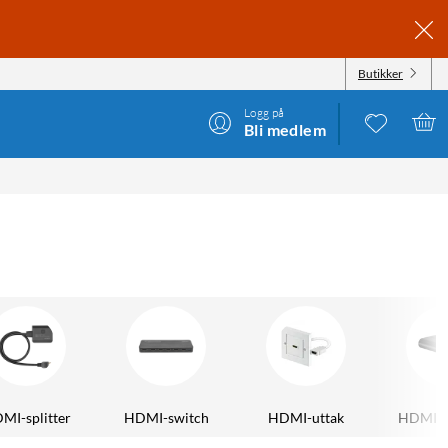
Butikker
Logg på
Bli medlem
MI-splitter
HDMI-switch
HDMI-uttak
HDMI-r