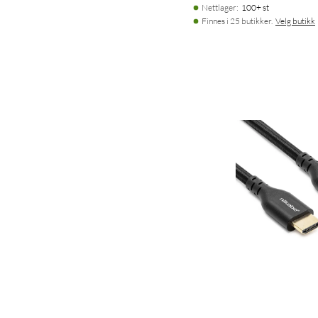
Nettlager
:
100+ st
Finnes i 25 butikker.
Velg butikk