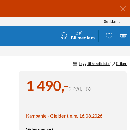
Butikker
Logg på
Bli medlem
Legg til handleliste
0 liker
1 490
,
-
2 290,-
Kampanje - Gjelder t.o.m. 16.08.2026
Valgt variant