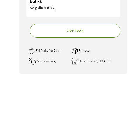
Butikk
Velg din butikk
OVERVÅK
Fri frakt fra 599,-
Fri retur
Rask levering
Hent i butikk, GRATIS!