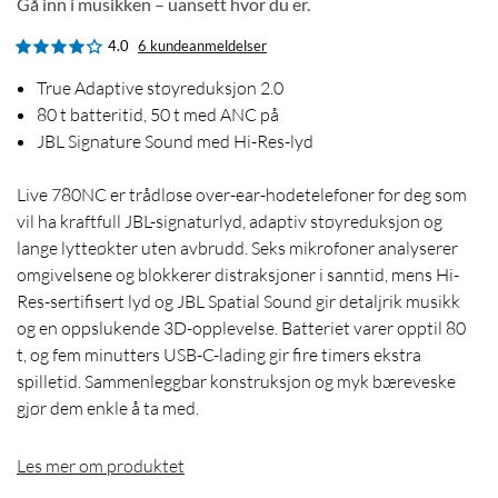
Gå inn i musikken – uansett hvor du er.
4.0
6 kundeanmeldelser
True Adaptive støyreduksjon 2.0
80 t batteritid, 50 t med ANC på
JBL Signature Sound med Hi-Res-lyd
Live 780NC er trådløse over-ear-hodetelefoner for deg som
vil ha kraftfull JBL-signaturlyd, adaptiv støyreduksjon og
lange lytteøkter uten avbrudd. Seks mikrofoner analyserer
omgivelsene og blokkerer distraksjoner i sanntid, mens Hi-
Res-sertifisert lyd og JBL Spatial Sound gir detaljrik musikk
og en oppslukende 3D-opplevelse. Batteriet varer opptil 80
t, og fem minutters USB-C-lading gir fire timers ekstra
spilletid. Sammenleggbar konstruksjon og myk bæreveske
gjør dem enkle å ta med.
Les mer om produktet