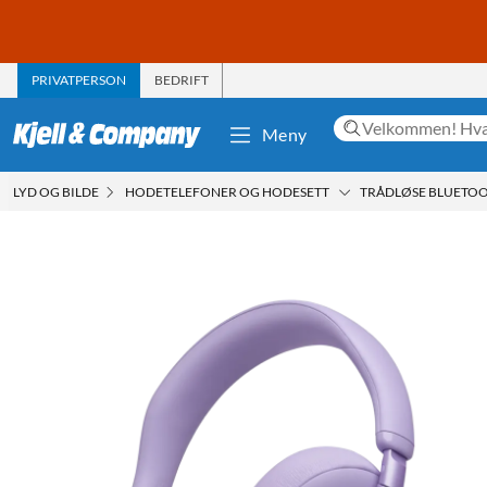
PRIVATPERSON
BEDRIFT
Meny
LYD OG BILDE
HODETELEFONER OG HODESETT
TRÅDLØSE BLUETO