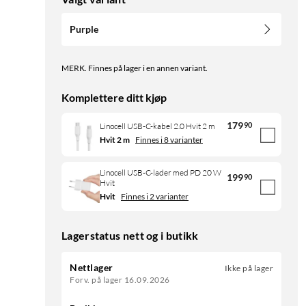
Purple
MERK. Finnes på lager i en annen variant.
Komplettere ditt kjøp
179
90
Linocell USB-C-kabel 2.0 Hvit 2 m
Hvit 2 m
Finnes i 8 varianter
Linocell USB-C-lader med PD 20 W
199
90
Hvit
Hvit
Finnes i 2 varianter
Lagerstatus nett og i butikk
Nettlager
Ikke på lager
Forv. på lager 16.09.2026