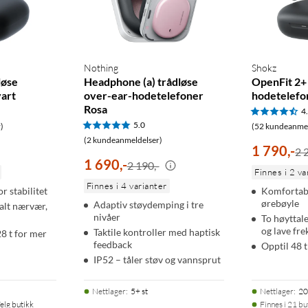
Nothing
Shokz
løse
Headphone (a) trådløse
OpenFit 2+
art
over-ear-hodetelefoner
hodetelefo
Rosa
4
5.0
)
(52 kundeanmel
(2 kundeanmeldelser)
1 790
,
-
2 
1 690
,
-
2 190,-
Finnes i 2 va
Finnes i 4 varianter
r stabilitet
Komfortab
ørebøyle
Adaptiv støydemping i tre
alt nærvær,
nivåer
To høyttal
og lave fr
Taktile kontroller med haptisk
28 t for mer
feedback
Opptil 48 t
IP52 – tåler støv og vannsprut
Nettlager
:
5+ st
Nettlager
:
20
elg butikk
Finnes i 21 bu