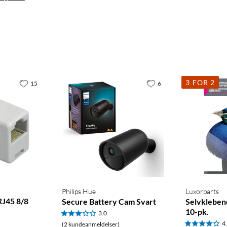
3 FOR 2
15
6
Philips Hue
Luxorparts
RJ45 8/8
Secure Battery Cam Svart
Selvkleben
10-pk.
3.0
4
(2 kundeanmeldelser)