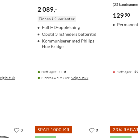
(25 kundeanmel
2 089
,
-
129
90
Finnes i 2 varianter
Permanent
Full HD-oppløsning
Opptil 3 måneders batteritid
Kommuniserer med Philips
Hue Bridge
Nettlager
:
1+ st
Nettlager
:
Ik
elg butikk
Finnes i 4 butikker.
Velg butikk
SPAR 1000 KR
23% RABA
0
0