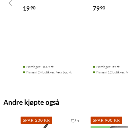
19
90
79
90
Nettlager
:
100+ st
Nettlager
:
5+ st
Finnes i 24 butikker.
Velg butikk
Finnes i 12 butikker.
V
Andre kjøpte også
SPAR 200 KR
SPAR 900 KR
1