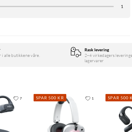
esken.
1
r
Rask levering
r i alle butikkene våre.
2–4 virkedagers leverings
lagervarer
SPAR 500 KR
SPAR 500 
7
1