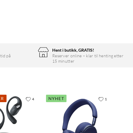
Hent i butikk, GRATIS!
tid på
Reserver online – klar til henting etter
15 minutter
KR
NYHET
4
1