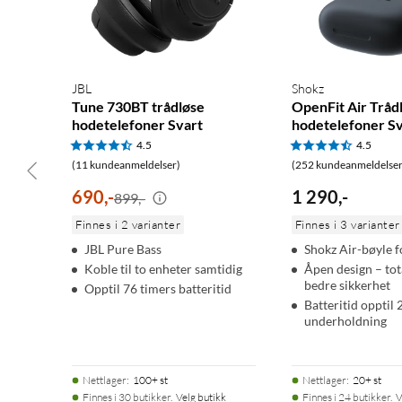
1 × Hodetelefoner
1 × USB-C-kabel til 3,5 mm
1 × Bæreveske
1 × Hurtigstartguide
JBL
Shokz
Tune 730BT trådløse
OpenFit Air Tråd
hodetelefoner Svart
hodetelefoner Sv
4.5
4.5
(11 kundeanmeldelser)
(252 kundeanmeldelser
690
,
-
1 290
,
-
899,-
Finnes i 2 varianter
Finnes i 3 varianter
JBL Pure Bass
Shokz Air-bøyle fo
Koble til to enheter samtidig
Åpen design – tot
bedre sikkerhet
Opptil 76 timers batteritid
Batteritid opptil 
underholdning
Nettlager
:
100+ st
Nettlager
:
20+ st
Finnes i 30 butikker.
Velg butikk
Finnes i 24 butikker.
V