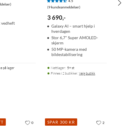
4.5
delser)
(9 kundeanmeldelser)
3 690
,
-
 vedheft
Galaxy AI – smart hjelp i
hverdagen
Stor 6,7" Super AMOLED-
skjerm
50 MP-kamera med
bildestabilisering
ke på lager
Nettlager
:
5+ st
Finnes i 2 butikker.
Velg butikk
TT
SPAR 300 KR
0
2