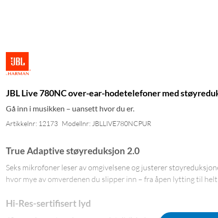
JBL Live 780NC over-ear-hodetelefoner med støyreduk
Gå inn i musikken – uansett hvor du er.
Artikkelnr: 12173
Modellnr: JBLLIVE780NCPUR
True Adaptive støyreduksjon 2.0
Seks mikrofoner leser av omgivelsene og justerer støyreduksj
hvor mye av omverdenen du slipper inn – fra åpen lytting til helt
Hi-Res-sertifisert lyd