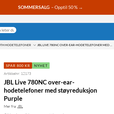
SOMMERSALG
– Opptil 50 % →
OTH HODETELEFONER
JBL LIVE 780NC OVER-EAR-HODETELEFONER MED STØYREDUKSJON PURPLE
SPAR 800 KR
NYHET
Artikkelnr: 12173
JBL Live 780NC over-ear-
hodetelefoner med støyreduksjon
Purple
Mer fra:
JBL