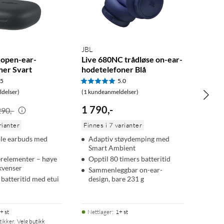
JBL
 open-ear-
Live 680NC trådløse on-ear-
ner Svart
hodetelefoner Blå
.5
5.0
delser)
(1 kundeanmeldelser)
1 790
,
-
290,-
rianter
Finnes i 7 varianter
le earbuds med
Adaptiv støydemping med
Smart Ambient
erelementer – høye
Opptil 80 timers batteritid
ekvenser
Sammenleggbar on-ear-
 batteritid med etui
design, bare 231 g
+ st
Nettlager
:
1+ st
tikker.
Velg butikk