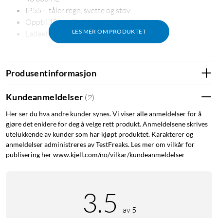
IP55 – tåler regn, svette og støv
Opptil 10 t spilletid og 6 t samtaletid
LES MER OM PRODUKTET
Ladeetui med 680 mAh og USB-C-lading
Produsentinformasjon
Detaljrik lyd med bredde
De 10 mm dynamiske elementene i Live Beam 4 dekker et
Kundeanmeldelser
(
2
)
frekvensområde på 20–40 000 Hz, noe som gir Hi-Res-
Her ser du hva andre kunder synes. Vi viser alle anmeldelser for å
kapabel gjengivelse. Bassen har tyngde uten å dominere,
gjøre det enklere for deg å velge rett produkt. Anmeldelsene skrives
mellomregisteret beholder klarhet i stemmer og instrumenter,
utelukkende av kunder som har kjøpt produktet. Karakterer og
og diskanten fanger nyanser som ellers kan forsvinne ved
anmeldelser administreres av TestFreaks. Les mer om vilkår for
trådløs overføring. Impedansen på 16 Ω gjør hodetelefonene
publisering her www.kjell.com/no/vilkar/kundeanmeldelser
lettdrevne og fungerer godt med alle Bluetooth-kilder.
Støydemping som tilpasser seg
3.5
Den aktive støydempingen filtrerer bort bakgrunnsstøy slik at
av 5
du kan fokusere på musikken eller samtalen. Funksjonen er