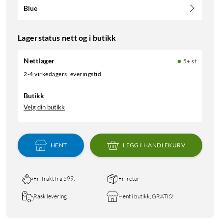
Blue
Lagerstatus nett og i butikk
Nettlager
5+ st
2-4 virkedagers leveringstid
Butikk
Velg din butikk
HENT
LEGG I HANDLEKURV
Fri frakt fra 599,-
Fri retur
Rask levering
Hent i butikk, GRATIS!