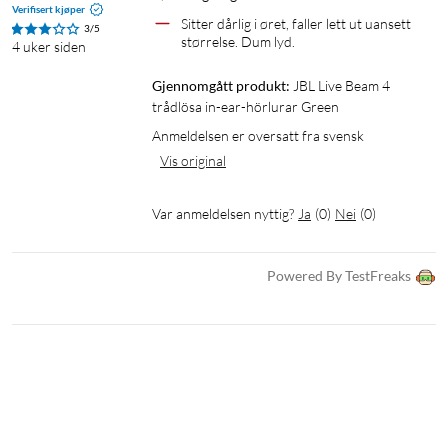
Verifisert kjøper
Den innebygde mikrofonen med en følsomhet på −38 dB gir
Sitter dårlig i øret, faller lett ut uansett 
3/5
tydelig stemmegjengivelse ved telefonsamtaler. Bluetooth-
størrelse. Dum lyd.
4 uker siden
profilene A2DP, AVRCP og HFP sikrer stabil tilkobling for
Gjennomgått produkt:
JBL Live Beam 4 
både musikk og samtaler.
trådlösa in-ear-hörlurar Green
Anmeldelsen er oversatt fra svensk
Spesifikasjoner
Vis original
Type: Trådløse in-ear-hodetelefoner
Elementer: 10 mm dynamiske
Var anmeldelsen nyttig?
Ja
(
0
)
Nei
(
0
)
Frekvensområde: 20–40 000 Hz
Impedans: 16 Ω
Følsomhet: 98 dB
Powered By TestFreaks
Støydemping: Ja, aktiv
Mikrofon: Innebygd (−38 dB)
Bluetooth-profiler: A2DP, AVRCP, HFP
IP-klassifisering: IP55
Spilletid (hodetelefoner): Opptil 10 t
Samtaletid: Opptil 6 t
Ladetid (hodetelefoner): 2 t