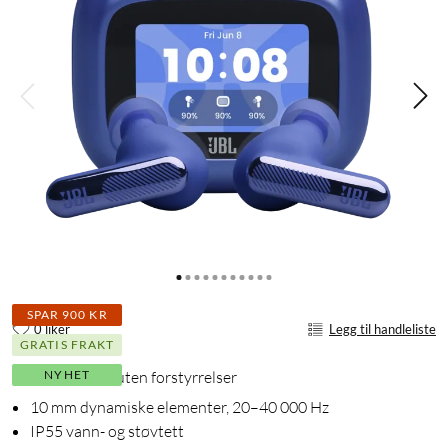
SPAR 900 KR
0 liker
Legg til handleliste
GRATIS FRAKT
NYHET
Nyt Hi-Res-lyd uten forstyrrelser
10 mm dynamiske elementer, 20–40 000 Hz
IP55 vann- og støvtett