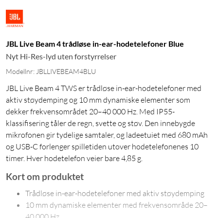
JBL Live Beam 4 trådløse in-ear-hodetelefoner Blue
Nyt Hi-Res-lyd uten forstyrrelser
Modellnr: JBLLIVEBEAM4BLU
JBL Live Beam 4 TWS er trådløse in-ear-hodetelefoner med
aktiv støydemping og 10 mm dynamiske elementer som
dekker frekvensområdet 20–40 000 Hz. Med IP55-
klassifisering tåler de regn, svette og støv. Den innebygde
mikrofonen gir tydelige samtaler, og ladeetuiet med 680 mAh
og USB-C forlenger spilletiden utover hodetelefonenes 10
timer. Hver hodetelefon veier bare 4,85 g.
Kort om produktet
Trådløse in-ear-hodetelefoner med aktiv støydemping
10 mm dynamiske elementer med frekvensområde 20–
40 000 Hz