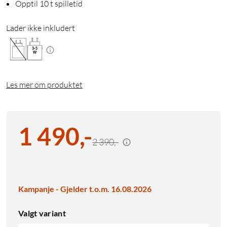
Opptil 10 t spilletid
Lader ikke inkludert
3
-
5
W
Les mer om produktet
1 490
,
-
2 390,-
Kampanje - Gjelder t.o.m. 16.08.2026
Valgt variant