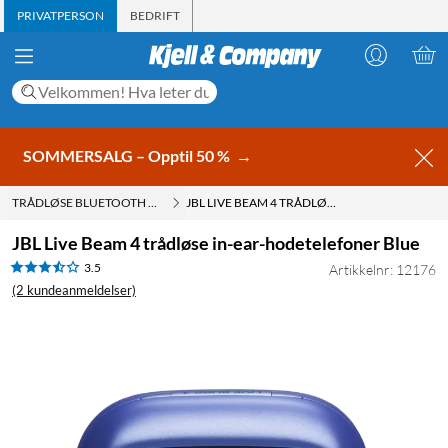
PRIVATPERSON
BEDRIFT
SOMMERSALG – Opptil 50 %
→
TRÅDLØSE BLUETOOTH HODETELEFONER
JBL LIVE BEAM 4 TRÅDLØSE IN-EAR-HODETELEFONER BLUE
JBL Live Beam 4 trådløse in-ear-hodetelefoner Blue
3.5
Artikkelnr: 12176
(2 kundeanmeldelser)