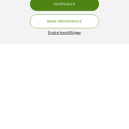
GODTA ALLE
BARE NØDVENDIGE
Endre Innstillinger
JBL Live Beam 4 trådløse in-ear-hodetelefoner
GRATIS FRAKT
Blue
1 490,-
2 390,-
3.5/5
HENT
LEGG I HANDLEKURV
Lignende produkter