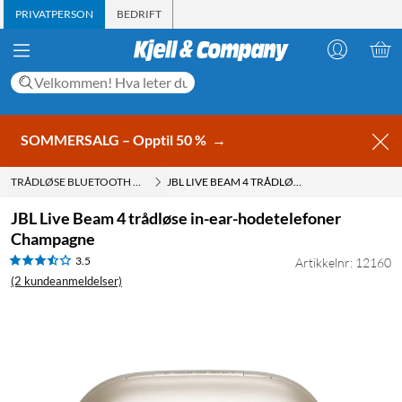
PRIVATPERSON
BEDRIFT
SOMMERSALG – Opptil 50 %
→
TRÅDLØSE BLUETOOTH HODETELEFONER
JBL LIVE BEAM 4 TRÅDLØSE IN-EAR-HODETELEFONER CHAMPAGNE
JBL Live Beam 4 trådløse in-ear-hodetelefoner
Champagne
3.5
Artikkelnr: 12160
(2 kundeanmeldelser)