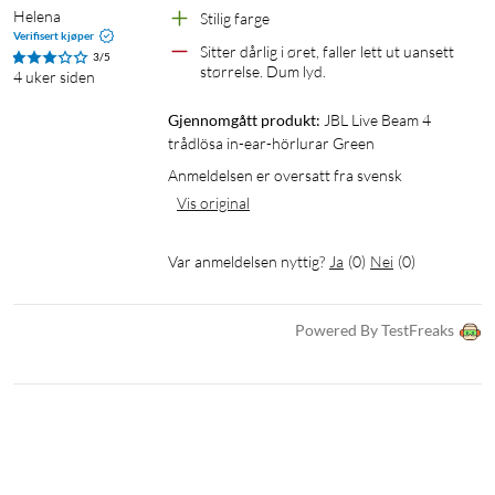
Tydelige samtaler med innebygd mikrofon
Helena
Stilig farge
Verifisert kjøper
Den innebygde mikrofonen med en følsomhet på −38 dB gir
Sitter dårlig i øret, faller lett ut uansett 
3/5
tydelig stemmegjengivelse ved telefonsamtaler. Bluetooth-
størrelse. Dum lyd.
4 uker siden
profilene A2DP, AVRCP og HFP sikrer stabil tilkobling for
Gjennomgått produkt:
JBL Live Beam 4 
både musikk og samtaler.
trådlösa in-ear-hörlurar Green
Anmeldelsen er oversatt fra svensk
Spesifikasjoner
Vis original
Type: Trådløse in-ear-hodetelefoner
Elementer: 10 mm dynamiske
Var anmeldelsen nyttig?
Ja
(
0
)
Nei
(
0
)
Frekvensområde: 20–40 000 Hz
Impedans: 16 Ω
Følsomhet: 98 dB
Powered By TestFreaks
Støydemping: Ja, aktiv
Mikrofon: Innebygd (−38 dB)
Bluetooth-profiler: A2DP, AVRCP, HFP
IP-klassifisering: IP55
Spilletid (hodetelefoner): Opptil 10 t
Samtaletid: Opptil 6 t