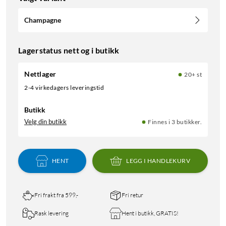
Champagne
Lagerstatus nett og i butikk
Nettlager
20+ st
2-4 virkedagers leveringstid
Butikk
Velg din butikk
Finnes i 3 butikker.
HENT
LEGG I HANDLEKURV
Fri frakt fra 599,-
Fri retur
Rask levering
Hent i butikk, GRATIS!