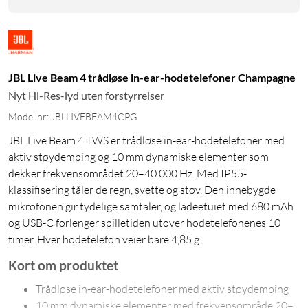
JBL Live Beam 4 trådløse in-ear-hodetelefoner Champagne
Nyt Hi-Res-lyd uten forstyrrelser
Modellnr: JBLLIVEBEAM4CPG
JBL Live Beam 4 TWS er trådløse in-ear-hodetelefoner med
aktiv støydemping og 10 mm dynamiske elementer som
dekker frekvensområdet 20–40 000 Hz. Med IP55-
klassifisering tåler de regn, svette og støv. Den innebygde
mikrofonen gir tydelige samtaler, og ladeetuiet med 680 mAh
og USB-C forlenger spilletiden utover hodetelefonenes 10
timer. Hver hodetelefon veier bare 4,85 g.
Kort om produktet
Trådløse in-ear-hodetelefoner med aktiv støydemping
10 mm dynamiske elementer med frekvensområde 20–