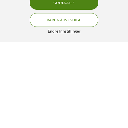
GODTA ALLE
BARE NØDVENDIGE
Endre Innstillinger
JBL Live Beam 4 trådløse in-ear-hodetelefoner
GRATIS FRAKT
Champagne
1 490,-
2 390,-
3.5/5
HENT
LEGG I HANDLEKURV
Lignende produkter