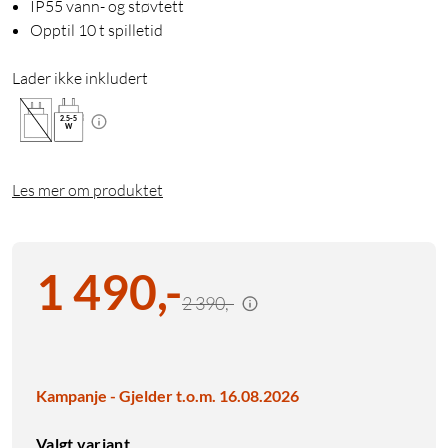
IP55 vann- og støvtett
Opptil 10 t spilletid
Lader ikke inkludert
2.5
-
5
W
Les mer om produktet
1 490
,
-
2 390,-
Kampanje - Gjelder t.o.m. 16.08.2026
Valgt variant