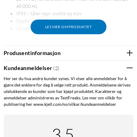
40 000 Hz
IP55 – tåler regn, svette og støv
Opptil 10 t spilletid og 6 t samtaletid
LES MER OM PRODUKTET
Ladeetui med 680 mAh og USB-C-lading
Produsentinformasjon
Detaljrik lyd med bredde
De 10 mm dynamiske elementene i Live Beam 4 dekker et
Kundeanmeldelser
(
2
)
frekvensområde på 20–40 000 Hz, noe som gir Hi-Res-
Her ser du hva andre kunder synes. Vi viser alle anmeldelser for å
kapabel gjengivelse. Bassen har tyngde uten å dominere,
gjøre det enklere for deg å velge rett produkt. Anmeldelsene skrives
mellomregisteret beholder klarhet i stemmer og instrumenter,
utelukkende av kunder som har kjøpt produktet. Karakterer og
og diskanten fanger nyanser som ellers kan forsvinne ved
anmeldelser administreres av TestFreaks. Les mer om vilkår for
trådløs overføring. Impedansen på 16 Ω gjør hodetelefonene
publisering her www.kjell.com/no/vilkar/kundeanmeldelser
lettdrevne og fungerer godt med alle Bluetooth-kilder.
Støydemping som tilpasser seg
3.5
Den aktive støydempingen filtrerer bort bakgrunnsstøy slik at