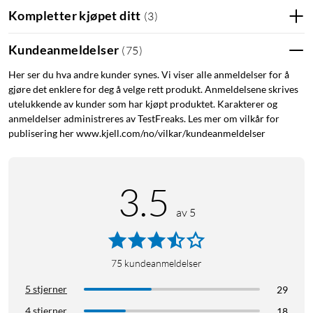
Kompletter kjøpet ditt
(
3
)
Kundeanmeldelser
(
75
)
Her ser du hva andre kunder synes. Vi viser alle anmeldelser for å
gjøre det enklere for deg å velge rett produkt. Anmeldelsene skrives
utelukkende av kunder som har kjøpt produktet. Karakterer og
anmeldelser administreres av TestFreaks. Les mer om vilkår for
publisering her www.kjell.com/no/vilkar/kundeanmeldelser
3.5
av 5
75
kundeanmeldelser
5 stjerner
29
4 stjerner
18