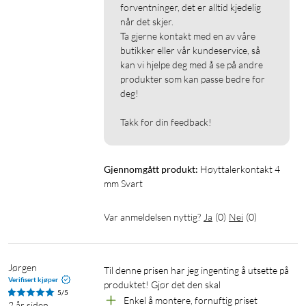
forventninger, det er alltid kjedelig 
når det skjer.

Ta gjerne kontakt med en av våre 
butikker eller vår kundeservice, så 
kan vi hjelpe deg med å se på andre 
produkter som kan passe bedre for 
deg!

Takk for din feedback!
Gjennomgått produkt:
Høyttalerkontakt 4 
mm Svart
Var anmeldelsen nyttig?
Ja
(
0
)
Nei
(
0
)
Jørgen
Til denne prisen har jeg ingenting å utsette på 
Verifisert kjøper
produktet! Gjør det den skal
5/5
Enkel å montere, fornuftig priset
2 år siden