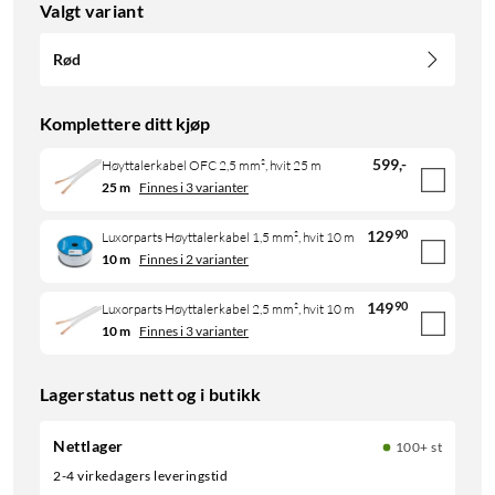
Valgt variant
Rød
Komplettere ditt kjøp
599
,
-
Høyttalerkabel OFC 2,5 mm², hvit 25 m
25 m
Finnes i 3 varianter
129
90
Luxorparts Høyttalerkabel 1,5 mm², hvit 10 m
10 m
Finnes i 2 varianter
149
90
Luxorparts Høyttalerkabel 2,5 mm², hvit 10 m
10 m
Finnes i 3 varianter
Lagerstatus nett og i butikk
Nettlager
100+ st
2-4 virkedagers leveringstid