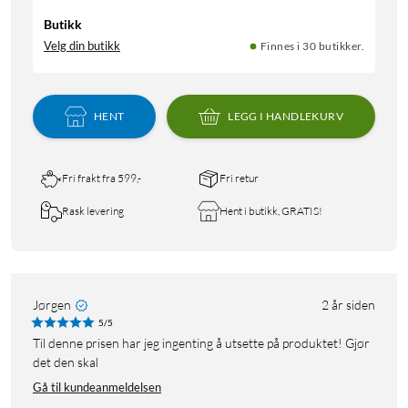
Butikk
Velg din butikk
Finnes i 30 butikker.
HENT
LEGG I HANDLEKURV
Fri frakt fra 599,-
Fri retur
Rask levering
Hent i butikk, GRATIS!
Jørgen
2 år siden
5/5
Til denne prisen har jeg ingenting å utsette på produktet! Gjør
det den skal
Gå til kundeanmeldelsen