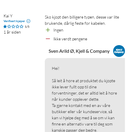
Kai Y
Sko kjøpt den billigere typen, desse var lite 
Verifisert kjøper
brukende, dårlig feste for kabelen. 
1/5
Ingen
1 år siden
Ikke verdt pengene
Sven Arild Ø, Kjell & Company
Hei!

Så leit å høre at produktet du kjøpte 
ikke lever fullt opp til dine 
forventninger, det er alltid leit å høre 
når kunder opplever dette.

Ta gjerne kontakt med en av våre 
butikker eller vår kundeservice, så 
kan vi hjelpe deg med å se om vi kan 
finne en alternativ vare til deg som 
kanskje passer deg bedre.
