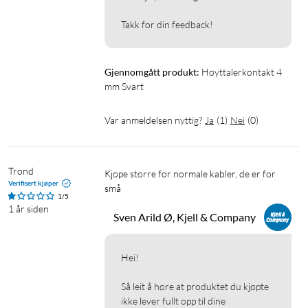
Takk for din feedback!
Gjennomgått produkt:
Høyttalerkontakt 4 
mm Svart
Var anmeldelsen nyttig?
Ja
(
1
)
Nei
(
0
)
Trond
Kjøpe større for normale kabler, de er for 
Verifisert kjøper
små
1/5
1 år siden
Sven Arild Ø, Kjell & Company
Hei!

Så leit å høre at produktet du kjøpte 
ikke lever fullt opp til dine 