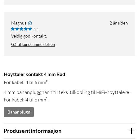
Magnus
2 år siden
5/5
veldig god kontakt.
Gå til kundeanmeldelsen
Høyttalerkontakt 4 mm Rød
For kabel: 4 til 6 mm².
4 mm bananplugghann til f.eks. tilkobling til HiFi-høyttalere.
For kabel: 4 til 6 mm².
Bananplugg
Produsentinformasjon