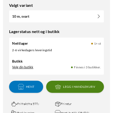
Valgt variant
10 m, svart
Lagerstatus nett og i butikk
Nettlager
1+ st
2-6 virkedagers leveringstid
Butikk
Velg din butikk
Finnes i 3 butikker.
HENT
LEGG I HANDLEKURV
Fri frakt fra 599,-
Fri retur
Rask levering
Hent i butikk, GRATIS!