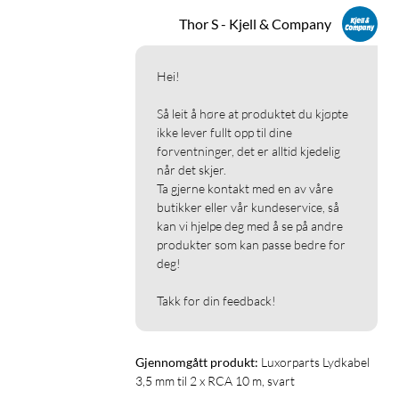
Thor S - Kjell & Company
Hei!

Så leit å høre at produktet du kjøpte 
ikke lever fullt opp til dine 
forventninger, det er alltid kjedelig 
når det skjer.

Ta gjerne kontakt med en av våre 
butikker eller vår kundeservice, så 
kan vi hjelpe deg med å se på andre 
produkter som kan passe bedre for 
deg!

Takk for din feedback!
Gjennomgått produkt:
Luxorparts Lydkabel 
3,5 mm til 2 x RCA 10 m, svart