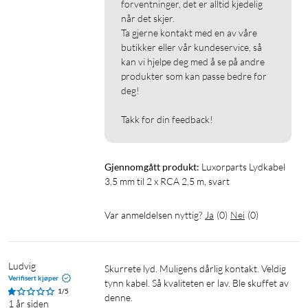
forventninger, det er alltid kjedelig 
når det skjer.

Ta gjerne kontakt med en av våre 
butikker eller vår kundeservice, så 
kan vi hjelpe deg med å se på andre 
produkter som kan passe bedre for 
deg!

Takk for din feedback!
Gjennomgått produkt:
Luxorparts Lydkabel 
3,5 mm til 2 x RCA 2,5 m, svart
Var anmeldelsen nyttig?
Ja
(
0
)
Nei
(
0
)
Ludvig
Skurrete lyd. Muligens dårlig kontakt. Veldig 
Verifisert kjøper
tynn kabel. Så kvaliteten er lav. Ble skuffet av 
1/5
denne. 
1 år siden