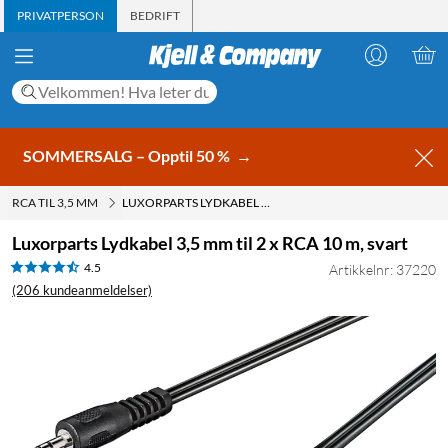
PRIVATPERSON
BEDRIFT
SOMMERSALG – Opptil 50 %
→
RCA TIL 3,5 MM
LUXORPARTS LYDKABEL 3,5 MM TIL 2 X RCA 10 M, SVART
Luxorparts Lydkabel 3,5 mm til 2 x RCA 10 m, svart
4.5
Artikkelnr: 37220
(206 kundeanmeldelser)