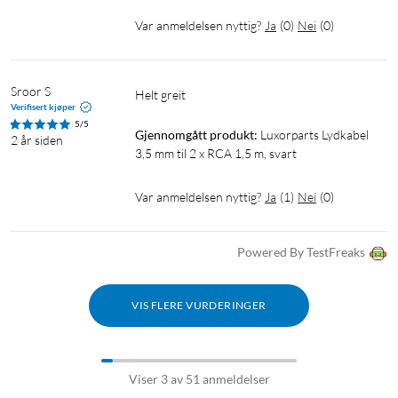
Var anmeldelsen nyttig?
Ja
(
0
)
Nei
(
0
)
Sroor S
Helt greit 
Verifisert kjøper
5/5
Gjennomgått produkt:
Luxorparts Lydkabel 
2 år siden
3,5 mm til 2 x RCA 1,5 m, svart
Var anmeldelsen nyttig?
Ja
(
1
)
Nei
(
0
)
Powered By TestFreaks
VIS FLERE VURDERINGER
Viser 3 av 51 anmeldelser