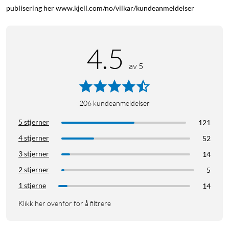
publisering her www.kjell.com/no/vilkar/kundeanmeldelser
4.5
av 5
206
kundeanmeldelser
5 stjerner
121
4 stjerner
52
3 stjerner
14
2 stjerner
5
1 stjerne
14
Klikk her ovenfor for å filtrere