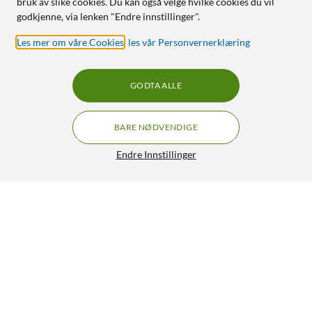
bruk av slike cookies. Du kan også velge hvilke cookies du vil
godkjenne, via lenken "Endre innstillinger".
Les mer om våre Cookies
,
les vår Personvernerklæring
GODTA ALLE
BARE NØDVENDIGE
Endre Innstillinger
Luxorparts Lydkabel 3,5 mm til 2 x RCA 10 m, svart
129,90
4.5/5
HENT
LEGG I HANDLEKURV