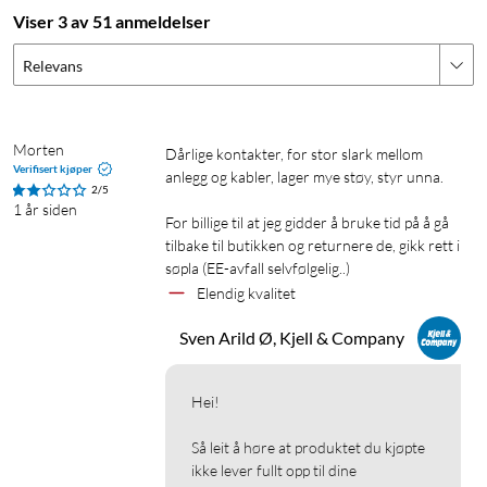
Viser 3 av 51 anmeldelser
Relevans
Morten
Dårlige kontakter, for stor slark mellom 
Verifisert kjøper
anlegg og kabler, lager mye støy, styr unna.

2/5
1 år siden
For billige til at jeg gidder å bruke tid på å gå 
tilbake til butikken og returnere de, gikk rett i 
søpla (EE-avfall selvfølgelig..)
Elendig kvalitet
Sven Arild Ø, Kjell & Company
Hei!

Så leit å høre at produktet du kjøpte 
ikke lever fullt opp til dine 