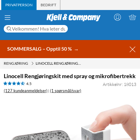
PRIVATPERSON
BEDRIFT
SOMMERSALG – Opptil 50 %
→
RENGJØRING
LINOCELL RENGJØRINGSKIT MED SPRAY OG MIKROFIBERTREKK
Linocell Rengjøringskit med spray og mikrofibertrekk
4.5
Artikkelnr: 18013
(127 kundeanmeldelser)
(1 spørsmål/svar)
|