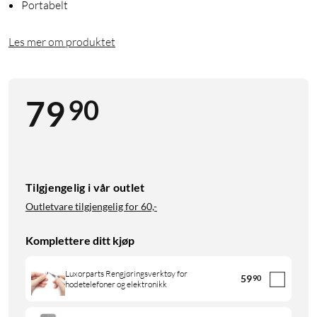
Portabelt
Les mer om produktet
90
79
Tilgjengelig i vår outlet
Outletvare tilgjengelig for
60,-
Komplettere ditt kjøp
Luxorparts Rengjøringsverktøy for
59
90
hodetelefoner og elektronikk