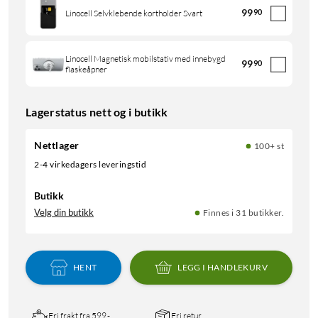
99
90
Linocell Selvklebende kortholder Svart
Linocell Magnetisk mobilstativ med innebygd
99
90
flaskeåpner
Lagerstatus nett og i butikk
Nettlager
100+ st
2-4 virkedagers leveringstid
Butikk
Velg din butikk
Finnes i 31 butikker.
HENT
LEGG I HANDLEKURV
Fri frakt fra 599,-
Fri retur