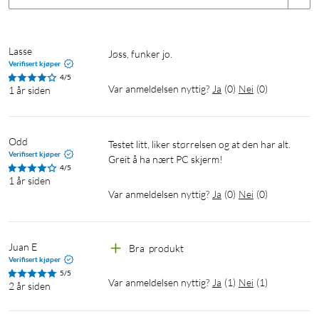
Lasse
Jøss, funker jo. 
Verifisert kjøper
4/5
Var anmeldelsen nyttig?
Ja
(
0
)
Nei
(
0
)
1 år siden
Odd
Testet litt, liker størrelsen og at den har alt. 
Verifisert kjøper
Greit å ha nært PC skjerm!
4/5
1 år siden
Var anmeldelsen nyttig?
Ja
(
0
)
Nei
(
0
)
Juan E
Bra  produkt 
Verifisert kjøper
5/5
Var anmeldelsen nyttig?
Ja
(
1
)
Nei
(
1
)
2 år siden