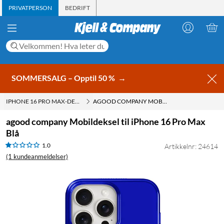
PRIVATPERSON
BEDRIFT
SOMMERSALG – Opptil 50 %
→
IPHONE 16 PRO MAX-DEKSLER
AGOOD COMPANY MOBILDEKSEL TIL IPHONE 16 PRO MAX BLÅ
agood company Mobildeksel til iPhone 16 Pro Max
Blå
1.0
Artikkelnr: 24614
(1 kundeanmeldelser)