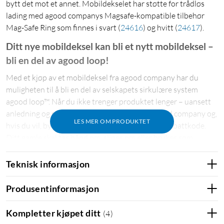
bytt det mot et annet. Mobildekselet har støtte for trådløs
lading med agood companys Magsafe-kompatible tilbehør
Mag-Safe Ring som finnes i svart
(
24616
)
og hvitt
(
24617
)
.
Ditt nye mobildeksel kan bli et nytt mobildeksel –
bli en del av agood loop!
Med et kjøp av et mobildeksel fra agood company har du
muligheten til å bli en del av selskapets sirkulære system
agood loop™. Når du ikke trenger produktet lenger – uansett
anledning og når – kan du returnere det til agood company og,
LES MER OM PRODUKTET
hvis du vil, bytte det mot et annet. Du får da en rabattkode.
Ditt gamle skal tas hånd om, slipes om eller brukes som
materiale i et nytt deksel.
Teknisk informasjon
På agood companys hjemmeside finner du mer informasjon
om agood loop™ og hvordan du returnerer produktet ditt når
Produsentinformasjon
™
du ikke trenger det lenger. Les mer om agood loop
her
.
Kompletter kjøpet ditt
(
4
)
Spesifikasjoner