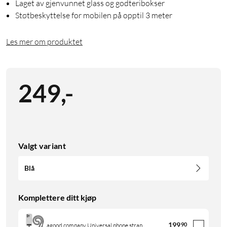
Laget av gjenvunnet glass og godteribokser
Støtbeskyttelse for mobilen på opptil 3 meter
Les mer om produktet
249
,
-
Valgt variant
Blå
Komplettere ditt kjøp
199
90
agood company Universal phone strap