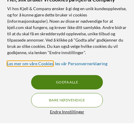
Vi hos Kjell & Company ønsker å gi deg en unik kundeopplevelse,
og for å kunne gjøre dette bruker vi cookies
(informasjonskapsler). Noen av disse er nødvendige for at
kjell.com skal fungere, og krever ikke ditt samtykke. Andre bidrar
til at du skal få en skreddersydd opplevelse, unike tilbud og
tilpassede annonser. Ved å klikke på "Godta alle" godkjenner du
bruk av slike cookies. Du kan også velge hvilke cookies du vil
godkjenne, via lenken "Endre innstillinger".
Les mer om våre Cookies
,
les vår Personvernerklæring
GODTA ALLE
BARE NØDVENDIGE
Endre Innstillinger
agood company Mobildeksel til iPhone 16 Pro Max Blå
249,-