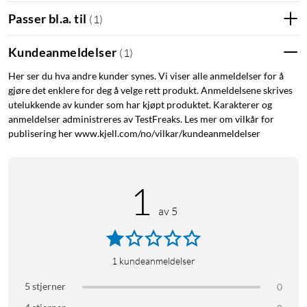
Passer bl.a. til
(
1
)
Karbondioksidutslipp: 0,102 kg CO2
Vekt: 20 g
Kundeanmeldelser
(
1
)
Beskyttelsesnivå iPhone 16-serien: 3 m fallbeskyttelse
MagSafe-kompatibelt: Ja, med MagSafe ring (selges separat)
Her ser du hva andre kunder synes. Vi viser alle anmeldelser for å
Materiale: Laget av gjenstående produksjonsmateriale,
gjøre det enklere for deg å velge rett produkt. Anmeldelsene skrives
gjenvunnet glass fra skoler og gjenvunnede godteribokser fra
utelukkende av kunder som har kjøpt produktet. Karakterer og
Sverige
anmeldelser administreres av TestFreaks. Les mer om vilkår for
publisering her www.kjell.com/no/vilkar/kundeanmeldelser
Materialkilde og produksjonsland: Sverige
Slik lages det: Mobildekselfabrikken
Forpakning: FSC-sertifisert kartong av gjenvunnet kartong
™
1
End of life: Kan gjenvinnes, les mer om agood loop
her
.
av 5
1
kundeanmeldelser
5 stjerner
0