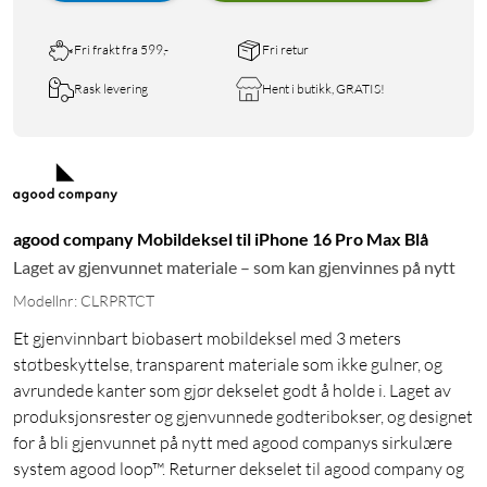
Fri frakt fra 599,-
Fri retur
Rask levering
Hent i butikk, GRATIS!
agood company Mobildeksel til iPhone 16 Pro Max Blå
Laget av gjenvunnet materiale – som kan gjenvinnes på nytt
Modellnr: CLRPRTCT
Et gjenvinnbart biobasert mobildeksel med 3 meters
støtbeskyttelse, transparent materiale som ikke gulner, og
avrundede kanter som gjør dekselet godt å holde i. Laget av
produksjonsrester og gjenvunnede godteribokser, og designet
for å bli gjenvunnet på nytt med agood companys sirkulære
system agood loop™. Returner dekselet til agood company og