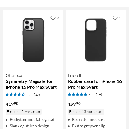
0
1
Otterbox
Linocell
Symmetry Magsafe for
Rubber case for iPhone 16
iPhone 16 Pro Max Svart
Pro Max Svart
4.5
(37)
4.5
(19)
90
90
419
199
Finnes i 2 varianter
Finnes i 3 varianter
Beskytter mot fall og støt
Beskytter mot støt
Slank og stilren design
Ekstra grepvennlig