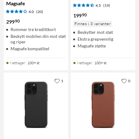
Magsafe
4.5
(19)
4.0
(20)
90
199
90
299
Finnes i 3 varianter
Rommer tre kredittkort
Beskytter mot støt
Beskytt mobilen din mot støt
Ekstra grepvennlig
og riper
Magsafe støtte
Magsafe kompatibel
Nettlager
:
100+ st
Nettlager
:
100+ st
1
0