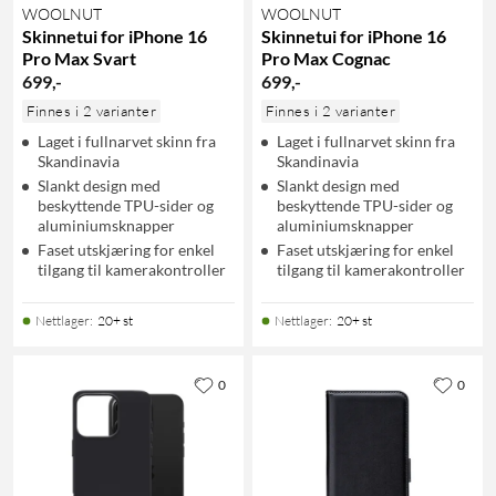
WOOLNUT
WOOLNUT
Skinnetui for iPhone 16
Skinnetui for iPhone 16
Pro Max Svart
Pro Max Cognac
699
,
-
699
,
-
Finnes i 2 varianter
Finnes i 2 varianter
Laget i fullnarvet skinn fra
Laget i fullnarvet skinn fra
Skandinavia
Skandinavia
Slankt design med
Slankt design med
beskyttende TPU-sider og
beskyttende TPU-sider og
aluminiumsknapper
aluminiumsknapper
Faset utskjæring for enkel
Faset utskjæring for enkel
tilgang til kamerakontroller
tilgang til kamerakontroller
Nettlager
:
20+ st
Nettlager
:
20+ st
0
0