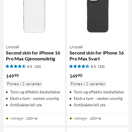
Linocell
Linocell
Second skin for iPhone 16
Second skin for iPhone 16
Pro Max Gjennomsiktig
Pro Max Svart
4.5
(32)
4.5
(32)
90
90
149
149
Finnes i 2 varianter
Finnes i 2 varianter
Tynn og effektiv beskyttelse
Tynn og effektiv beskyttelse
Ekstra tynt - nesten usynlig
Ekstra tynt - nesten usynlig
Antibakteriell yte
Antibakteriell yte
Nettlager
:
100+ st
Nettlager
:
100+ st