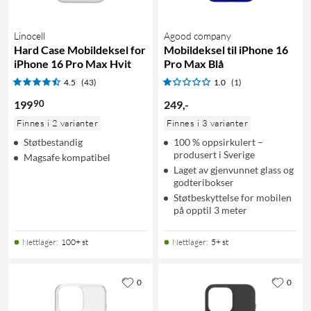
Linocell
Agood company
Hard Case Mobildeksel for
Mobildeksel til iPhone 16
iPhone 16 Pro Max Hvit
Pro Max Blå
4.5
(43)
1.0
(1)
90
199
249
,
-
Finnes i 2 varianter
Finnes i 3 varianter
Støtbestandig
100 % oppsirkulert –
produsert i Sverige
Magsafe kompatibel
Laget av gjenvunnet glass og
godteribokser
Støtbeskyttelse for mobilen
på opptil 3 meter
Nettlager
:
100+ st
Nettlager
:
5+ st
0
0