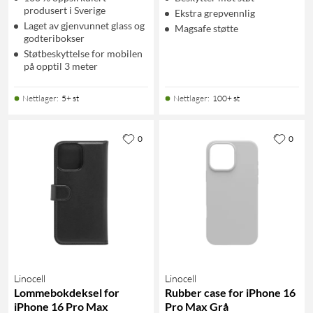
produsert i Sverige
Ekstra grepvennlig
Laget av gjenvunnet glass og
Magsafe støtte
godteribokser
Støtbeskyttelse for mobilen
på opptil 3 meter
Nettlager
:
5+ st
Nettlager
:
100+ st
0
0
Linocell
Linocell
Lommebokdeksel for
Rubber case for iPhone 16
iPhone 16 Pro Max
Pro Max Grå