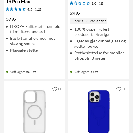
16 Pro Max
1.0
(1)
4.5
(12)
249
,
-
579
,
-
Finnes i 3 varianter
DROP+ Falltestet i henhold
100 % oppsirkulert –
til militærstandard
produsert i Sverige
Beskytter til og med mot
Laget av gjenvunnet glass og
støv og smuss
godteribokser
Magsafe-støtte
Støtbeskyttelse for mobilen
på opptil 3 meter
Nettlager
:
50+ st
Nettlager
:
5+ st
0
0