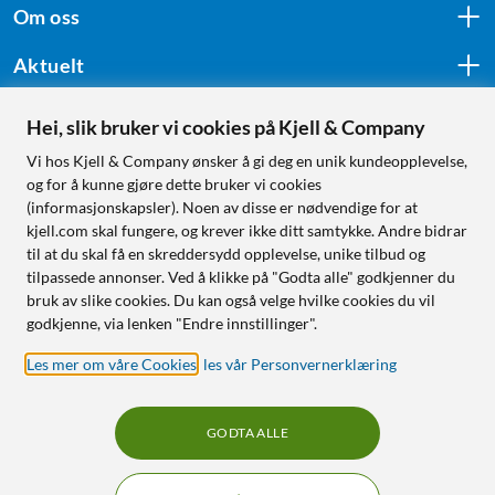
Om oss
Aktuelt
Hei, slik bruker vi cookies på Kjell & Company
Følg oss
Vi hos Kjell & Company ønsker å gi deg en unik kundeopplevelse,
og for å kunne gjøre dette bruker vi cookies
(informasjonskapsler). Noen av disse er nødvendige for at
kjell.com skal fungere, og krever ikke ditt samtykke. Andre bidrar
Handle fra:
til at du skal få en skreddersydd opplevelse, unike tilbud og
tilpassede annonser. Ved å klikke på "Godta alle" godkjenner du
Sverige
bruk av slike cookies. Du kan også velge hvilke cookies du vil
Norge
godkjenne, via lenken "Endre innstillinger".
Les mer om våre Cookies
,
les vår Personvernerklæring
GODTA ALLE