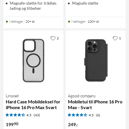
Magsafe-støtte for trådløs
Magsafe støtte
lading og tilbehør
Nettlager
:
20+ st
Nettlager
:
100+ st
2
1
Linocell
Agood company
Hard Case Mobildeksel for
Mobiletui til iPhone 16 Pro
iPhone 16 Pro Max Svart
Max - Svart
4.5
(43)
4.5
(6)
90
199
249
,
-