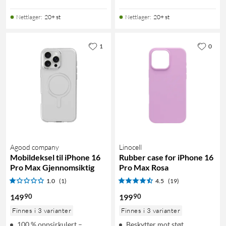
Nettlager
:
20+ st
Nettlager
:
20+ st
1
0
Agood company
Linocell
Mobildeksel til iPhone 16
Rubber case for iPhone 16
Pro Max Gjennomsiktig
Pro Max Rosa
1.0
(1)
4.5
(19)
90
90
149
199
Finnes i 3 varianter
Finnes i 3 varianter
100 % oppsirkulert –
Beskytter mot støt