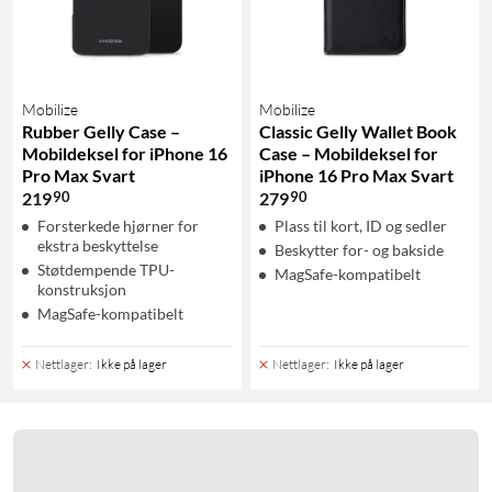
Mobilize
Mobilize
Rubber Gelly Case –
Classic Gelly Wallet Book
Mobildeksel for iPhone 16
Case – Mobildeksel for
Pro Max Svart
iPhone 16 Pro Max Svart
90
90
219
279
Forsterkede hjørner for
Plass til kort, ID og sedler
ekstra beskyttelse
Beskytter for- og bakside
Støtdempende TPU-
MagSafe-kompatibelt
konstruksjon
MagSafe-kompatibelt
Nettlager
:
Ikke på lager
Nettlager
:
Ikke på lager