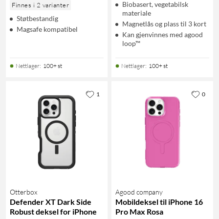
Biobasert, vegetabilsk
Finnes i 2 varianter
materiale
Støtbestandig
Magnetlås og plass til 3 kort
Magsafe kompatibel
Kan gjenvinnes med agood
loop™
Nettlager
:
100+ st
Nettlager
:
100+ st
1
0
Otterbox
Agood company
Defender XT Dark Side
Mobildeksel til iPhone 16
Robust deksel for iPhone
Pro Max Rosa