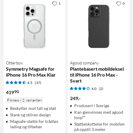
1
0
Otterbox
Agood company
Symmetry Magsafe for
Plantebasert mobildeksel
iPhone 16 Pro Max Klar
til iPhone 16 Pro Max -
Svart
4.5
(37)
4.0
(2)
90
419
249
,
-
Finnes i 2 varianter
Produsert i Sverige
Beskytter mot fall og støt
Kan gjenvinnes med agood
Slank og stilren design
loop™
Magsafe-støtte for trådløs
Støtbeskyttelse for mobilen
lading og tilbehør
på opptil 3 meter