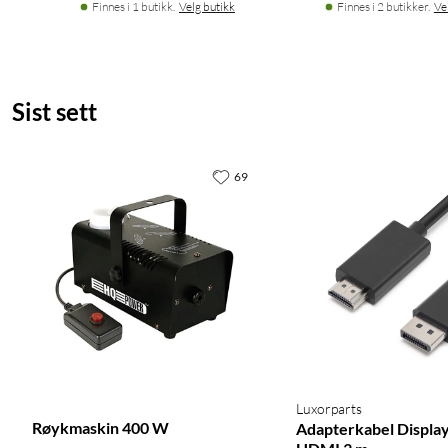
Finnes i 1 butikk.
Velg butikk
Finnes i 2 butikker.
Ve
Sist sett
69
Luxorparts
Røykmaskin 400 W
Adapterkabel Display