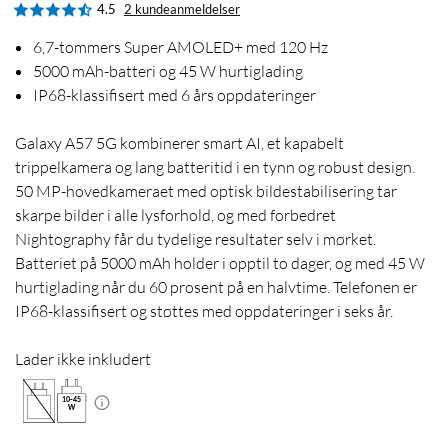
4.5
2 kundeanmeldelser
6,7-tommers Super AMOLED+ med 120 Hz
5000 mAh-batteri og 45 W hurtiglading
IP68-klassifisert med 6 års oppdateringer
Galaxy A57 5G kombinerer smart AI, et kapabelt
trippelkamera og lang batteritid i en tynn og robust design.
50 MP-hovedkameraet med optisk bildestabilisering tar
skarpe bilder i alle lysforhold, og med forbedret
Nightography får du tydelige resultater selv i mørket.
Batteriet på 5000 mAh holder i opptil to dager, og med 45 W
hurtiglading når du 60 prosent på en halvtime. Telefonen er
IP68-klassifisert og støttes med oppdateringer i seks år.
Lader ikke inkludert
10
-
45
W