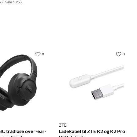
kk.
Velg butikk
0
0
ZTE
C trådløse over-ear-
Ladekabel til ZTE K2 og K2 Pro