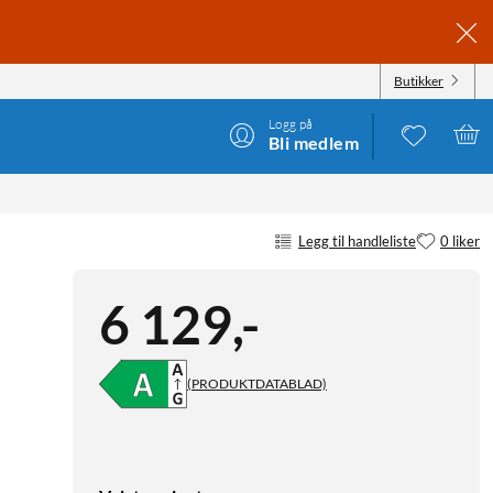
Butikker
Logg på
Bli medlem
Legg til handleliste
0 liker
6 129
,
-
(PRODUKTDATABLAD)