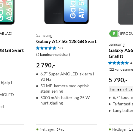
ABLAD)
(PROD
Samsung
Galaxy A17 5G 128 GB Svart
Samsung
5.0
28 GB Svart
Galaxy A5
(5 kundeanmeldelser)
Grafitt
4
2 790
,
-
(22 kundeanmel
6,7" Super AMOLED-skjerm i
5 790
,
-
90 Hz
hjelp i
50 MP-kamera med optisk
Finnes i 4 va
stabilisering
 AMOLED-
6,7" touc
5000 mAh-batteri og 25 W
hurtiglading
Ta fantasti
ed
Lang batter
Nettlager
:
5+ st
Nettlager
:
1 s