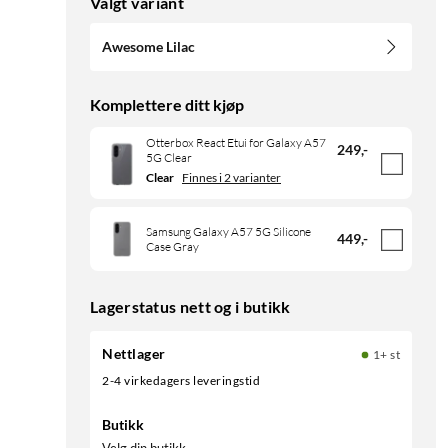
Valgt variant
Awesome Lilac
Komplettere ditt kjøp
Otterbox React Etui for Galaxy A57
249
,
-
5G Clear
Clear
Finnes i 2 varianter
Samsung Galaxy A57 5G Silicone
449
,
-
Case Gray
Lagerstatus nett og i butikk
Nettlager
1+ st
2-4 virkedagers leveringstid
Butikk