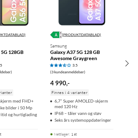
UKTDATABLAD)
(PRODUKTDATABLAD)
Samsung
6 5G 128GB
Galaxy A37 5G 128 GB
Awesome Graygreen
.5
3.5
delser)
(3 kundeanmeldelser)
4 990
,
-
rianter
Finnes i 4 varianter
hskjerm med FHD+
6,7" Super AMOLED-skjerm
med 120 Hz
ske bilder i 50 Mp
IP68 – tåler vann og støv
itid og hurtiglading
Seks års systemoppdateringer
t
Nettlager
:
1 st