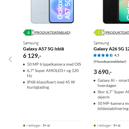
(PRODUKTDATABLAD)
(PRODUKTDAT
Samsung
Samsung
Galaxy A57 5G Isblå
Galaxy A26 5G 1
6 129
,
-
4.5
(9 kundeanmeldelser)
50 MP trippelkamera med OIS
6,7″ Super AMOLED+ og 120
3 690
,
-
Hz
Galaxy AI – smart 
IP68-klassifisert med 45 W
hverdagen
hurtiglading
Stor 6,7" Super
skjerm
50 MP-kamera m
bildestabilisering
Nettlager
:
5+ st
Nettlager
:
5+ st