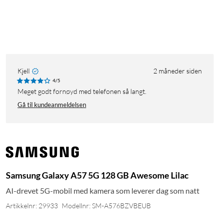
Kjell
2 måneder siden
4/5
Meget godt fornøyd med telefonen så langt.
Gå til kundeanmeldelsen
Samsung Galaxy A57 5G 128 GB Awesome Lilac
AI-drevet 5G-mobil med kamera som leverer dag som natt
Artikkelnr: 29933
Modellnr: SM-A576BZVBEUB