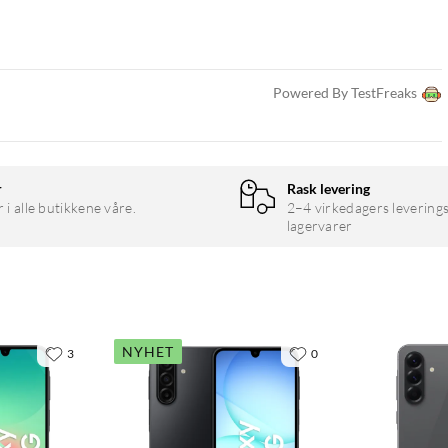
Powered By TestFreaks
P makro
r
Rask levering
r i alle butikkene våre.
2–4 virkedagers leverings
lagervarer
NYHET
3
0