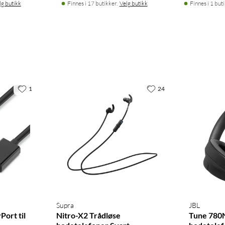
lg butikk
Finnes i 17 butikker.
Velg butikk
Finnes i 1 buti
1
24
Supra
JBL
Port til
Nitro-X2 Trådløse
Tune 780N