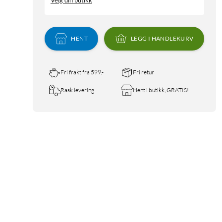
Velg din butikk
HENT
LEGG I HANDLEKURV
Fri frakt fra 599,-
Fri retur
Rask levering
Hent i butikk, GRATIS!