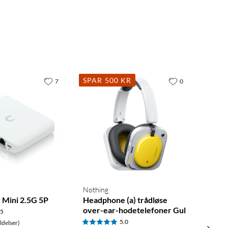
SPAR 500 KR
7
0
Nothing
 Mini 2.5G 5P
Headphone (a) trådløse
over-ear-hodetelefoner Gul
.5
5.0
delser)