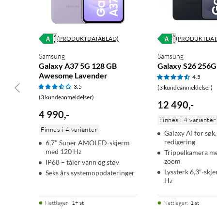
(PRODUKTDATABLAD)
(PRODUKTDAT
Samsung
Samsung
Galaxy A37 5G 128 GB
Galaxy S26 256G
Awesome Lavender
4.5
3.5
(3 kundeanmeldelser)
(3 kundeanmeldelser)
12 490
,
-
4 990
,
-
Finnes i 4 varianter
Finnes i 4 varianter
Galaxy AI for søk,
redigering
6,7" Super AMOLED-skjerm
med 120 Hz
Trippelkamera me
zoom
IP68 – tåler vann og støv
Lyssterk 6,3″-sk
Seks års systemoppdateringer
Hz
Nettlager
:
1+ st
Nettlager
:
1 st