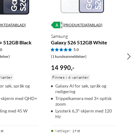
UKTDATABLAD)
(PRODUKTDATABLAD)
Samsung
+ 512GB Black
Galaxy S26 512GB White
.0
5.0
elser)
(1 kundeanmeldelser)
14 990
,
-
rianter
Finnes i 4 varianter
or søk, språk og
Galaxy AI for søk, språk og
redigering
7″-skjerm med QHD+
Trippelkamera med 3× optisk
zoom
ading med 45 W
Lyssterk 6,3″-skjerm med 120
Hz
 st
Nettlager
:
1+ st