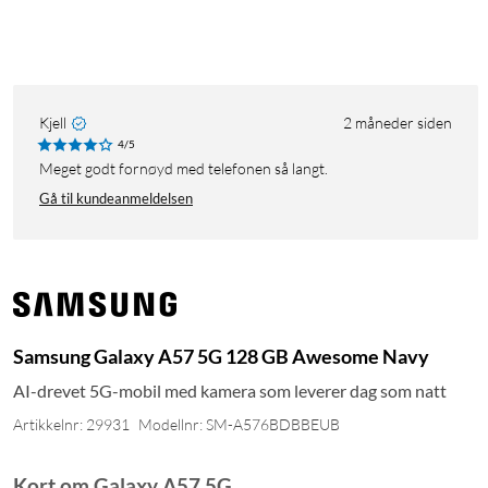
Kjell
2 måneder siden
4/5
Meget godt fornøyd med telefonen så langt.
Gå til kundeanmeldelsen
Samsung Galaxy A57 5G 128 GB Awesome Navy
AI-drevet 5G-mobil med kamera som leverer dag som natt
Artikkelnr: 29931
Modellnr: SM-A576BDBBEUB
Kort om Galaxy A57 5G