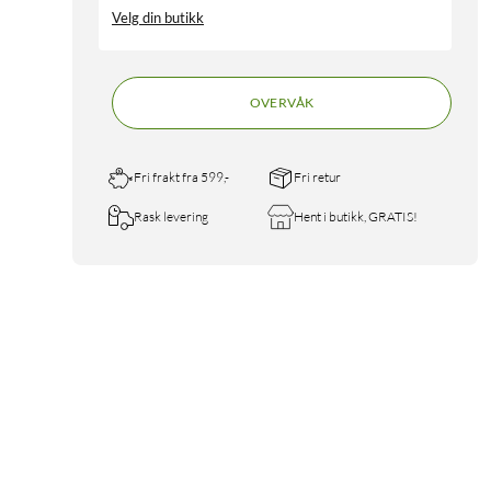
Velg din butikk
OVERVÅK
Fri frakt fra 599,-
Fri retur
Rask levering
Hent i butikk, GRATIS!