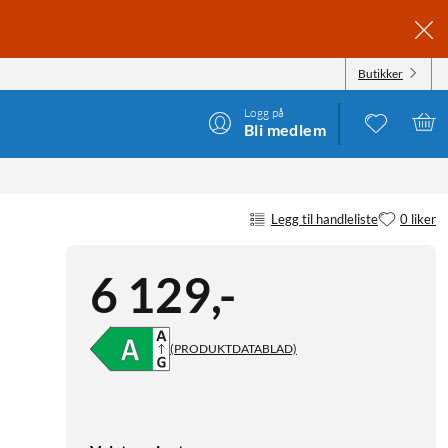
Butikker
Logg på
Bli medlem
Legg til handleliste
0 liker
6 129
,
-
(PRODUKTDATABLAD)