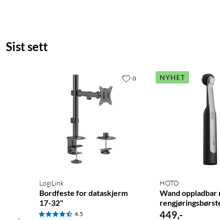
Sist sett
NYHET
0
LogiLink
HOTO
Bordfeste for dataskjerm
Wand oppladbar 
17-32"
rengjøringsbørst
449
,
-
4.5