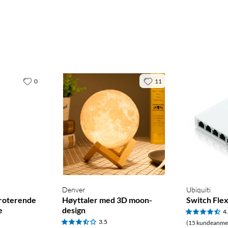
0
11
Denver
Ubiquiti
roterende
Høyttaler med 3D moon-
Switch Flex
e
design
4
3.5
(15 kundeanmel