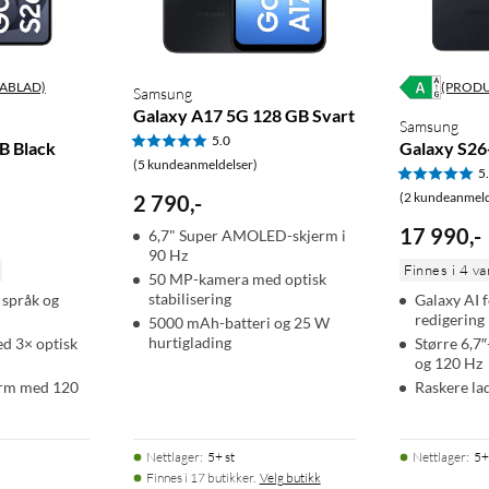
ABLAD)
(PROD
Samsung
Galaxy A17 5G 128 GB Svart
Samsung
5.0
B Black
Galaxy S26
(5 kundeanmeldelser)
5
(2 kundeanmeld
2 790
,
-
17 990
,
-
6,7" Super AMOLED-skjerm i
90 Hz
Finnes i 4 va
50 MP-kamera med optisk
stabilisering
 språk og
Galaxy AI f
redigering
5000 mAh-batteri og 25 W
hurtiglading
d 3× optisk
Større 6,
og 120 Hz
jerm med 120
Raskere l
Nettlager
:
5+ st
Nettlager
:
5+
Finnes i 17 butikker.
Velg butikk