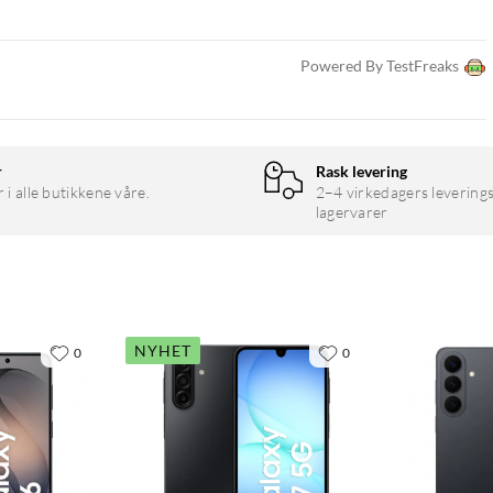
Powered By TestFreaks
P makro
r
Rask levering
r i alle butikkene våre.
2–4 virkedagers leverings
lagervarer
NYHET
0
0