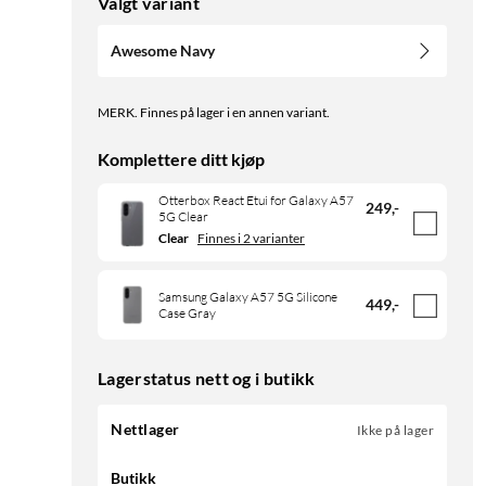
Valgt variant
Awesome Navy
MERK. Finnes på lager i en annen variant.
Komplettere ditt kjøp
Otterbox React Etui for Galaxy A57
249
,
-
5G Clear
Clear
Finnes i 2 varianter
Samsung Galaxy A57 5G Silicone
449
,
-
Case Gray
Lagerstatus nett og i butikk
Nettlager
Ikke på lager
Butikk