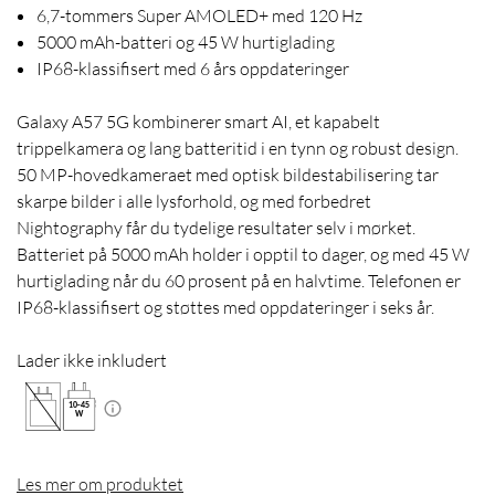
6,7-tommers Super AMOLED+ med 120 Hz
5000 mAh-batteri og 45 W hurtiglading
IP68-klassifisert med 6 års oppdateringer
Galaxy A57 5G kombinerer smart AI, et kapabelt
trippelkamera og lang batteritid i en tynn og robust design.
50 MP-hovedkameraet med optisk bildestabilisering tar
skarpe bilder i alle lysforhold, og med forbedret
Nightography får du tydelige resultater selv i mørket.
Batteriet på 5000 mAh holder i opptil to dager, og med 45 W
hurtiglading når du 60 prosent på en halvtime. Telefonen er
IP68-klassifisert og støttes med oppdateringer i seks år.
Lader ikke inkludert
10
-
45
W
Les mer om produktet