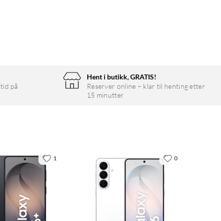
Hent i butikk, GRATIS!
tid på
Reserver online – klar til henting etter
15 minutter
1
0