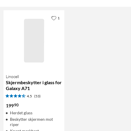
1
Linocell
Skjermbeskytter i glass for
Galaxy A71
4.5
(53)
90
199
Herdet glass
Beskytter skjermen mot
riper
Knapt merkbart