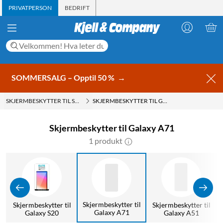
PRIVATPERSON
BEDRIFT
SOMMERSALG – Opptil 50 %
→
SKJERMBESKYTTER TIL SAMSUNG
SKJERMBESKYTTER TIL GALAXY A71
Skjermbeskytter til Galaxy A71
1 produkt
Skjermbeskytter til
l
Skjermbeskytter til
Skjermbeskytter til
Galaxy A71
Galaxy S20
Galaxy A51