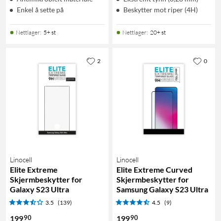
Enkel å sette på
Beskytter mot riper (4H)
Nettlager
:
5+ st
Nettlager
:
20+ st
2
0
Linocell
Linocell
Elite Extreme
Elite Extreme Curved
Skjermbeskytter for
Skjermbeskytter for
Galaxy S23 Ultra
Samsung Galaxy S23 Ultra
3.5
(139)
4.5
(9)
90
90
199
199