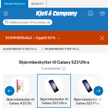
PRIVATPERSON
BEDRIFT
SOMMERSALG – Opptil 50 %
→
SKJERMBESKYTTER TIL SAMSUNG
SKJERMBESKYTTER TIL GALAXY S23 ULTRA
Skjermbeskytter til Galaxy S23 Ultra
5 produkter
Skjermbeskytter til
l
Skjermbeskytter til
Skjermbeskytter til
Galaxy S23 Ultra
Galaxy A33 5G
Galaxy S23 Plus