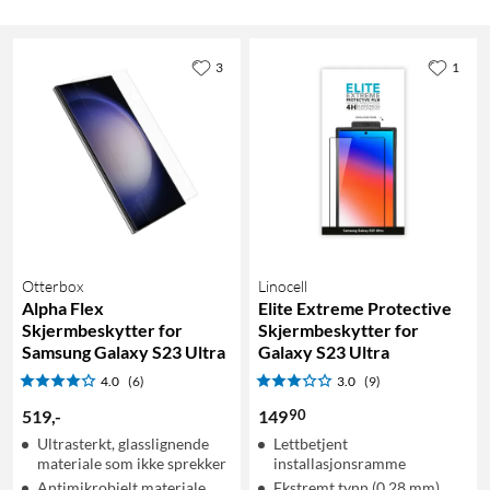
3
1
Otterbox
Linocell
Alpha Flex
Elite Extreme Protective
Skjermbeskytter for
Skjermbeskytter for
Samsung Galaxy S23 Ultra
Galaxy S23 Ultra
4.0
(6)
3.0
(9)
90
519
,
-
149
Ultrasterkt, glasslignende
Lettbetjent
materiale som ikke sprekker
installasjonsramme
Antimikrobielt materiale
Ekstremt tynn (0,28 mm)