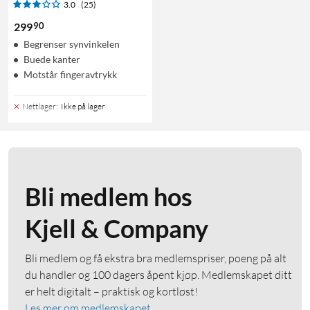
3.0
(25)
90
299
Begrenser synvinkelen
Buede kanter
Motstår fingeravtrykk
Nettlager
:
Ikke på lager
Bli medlem hos
Kjell & Company
Bli medlem og få ekstra bra medlemspriser, poeng på alt
du handler og 100 dagers åpent kjøp. Medlemskapet ditt
er helt digitalt – praktisk og kortløst!
Les mer om medlemskapet