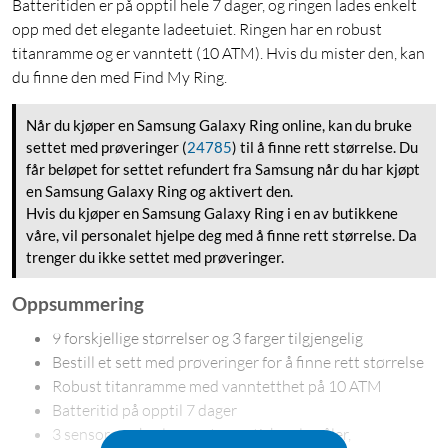
Batteritiden er på opptil hele 7 dager, og ringen lades enkelt
opp med det elegante ladeetuiet. Ringen har en robust
titanramme og er vanntett (10 ATM). Hvis du mister den, kan
du finne den med Find My Ring.
Når du kjøper en Samsung Galaxy Ring online, kan du bruke
settet med prøveringer
(
24785
)
til å finne rett størrelse. Du
får beløpet for settet refundert fra Samsung når du har kjøpt
en Samsung Galaxy Ring og aktivert den.
Hvis du kjøper en Samsung Galaxy Ring i en av butikkene
våre, vil personalet hjelpe deg med å finne rett størrelse. Da
trenger du ikke settet med prøveringer.
Oppsummering
9 forskjellige størrelser og 3 farger tilgjengelig
Bestill et sett med prøveringer for å finne rett størrelse
Robust titanramme med vanntetthet på 10 ATM
Batteritid på opptil 7 dager
3 sensorer: akselerometer, optisk pulsmåler,